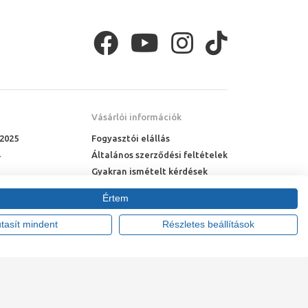
ozik, azonban érdemes ki is
próbálnunk
, hogy
it közben megemeljük és a tenyerünket felfelé
Vásárlói információk
 2025
Fogyasztói elállás
Általános szerződési feltételek
Gyakran ismételt kérdések
Online rendelés menete
Értem
Fizetési feltételek
Házhozszállítás
utasít mindent
Részletes beállítások
 pultra ültethető mosdókagyló
tte:
Vision-Software, az Octopus 8 ERP forgalmazója
.