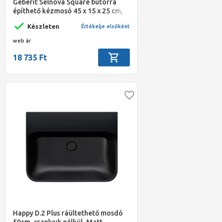
Geberit Selnova Square bútorra
építhető kézmosó 45 x 15 x 25 cm,
rövidített kiv., szögletes, bal
Készleten
Értékelje elsőként
csaplyuk, látható túlf.
web ár
18 735 Ft
Happy D.2 Plus ráültethető mosdó
50cm, csaplyuk nélkül, Matt