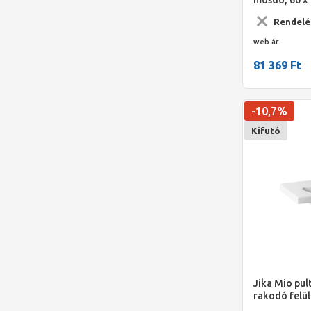
középen, túl
Rendelé
web ár
81 369 Ft
-10,7%
Kifutó
Jika Mio pu
rakodó felül