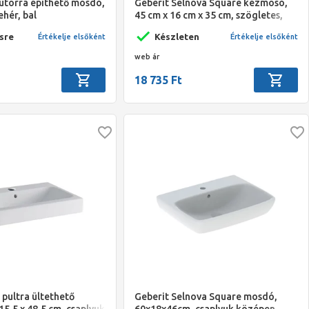
útorra építhető mosdó,
Geberit Selnova Square kézmosó,
ehér, bal
45 cm x 16 cm x 35 cm, szögletes,
középen csaplyuk, látható túlfolyó
sre
Készleten
Értékelje elsőként
Értékelje elsőként
web ár
18 735 Ft
 pultra ültethető
Geberit Selnova Square mosdó,
15,5 x 48,5 cm, csaplyuk
60x18x46cm, csaplyuk középen,