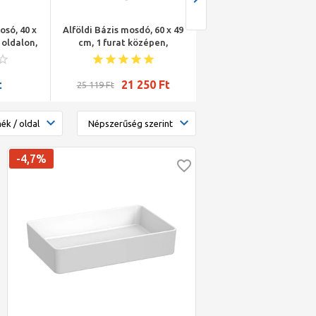
osó, 40 x
Alföldi Bázis mosdó, 60 x 49
Alföldi Bázis kézmosó, 5
 oldalon,
cm, 1 furat középen,
40 cm, 1 furat középen
lehetőség 3 részes
fehér
csapszerelvény
elhelyezésére, fehér
t
21 250
Ft
20 637
Ft
25 119
Ft
-4,7%