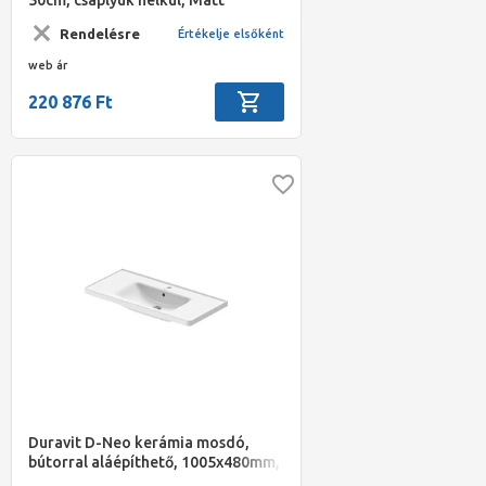
antracit,500x400x70/100mm
Rendelésre
Értékelje elsőként
web ár
220 876 Ft
Duravit D-Neo kerámia mosdó,
bútorral aláépíthető, 1005x480mm,
csaplyukkal, túlfolyóval, 2 oldalt