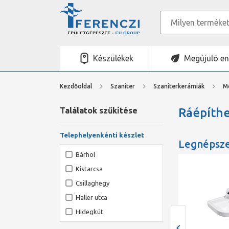
Készülékek
Megújuló en
Kezdőoldal
Szaniter
Szaniterkerámiák
M
Találatok szűkítése
Ráépíth
Telephelyenkénti készlet
Legnépsz
Bárhol
Kifutó
Kistarcsa
Csillaghegy
Haller utca
Hidegkút