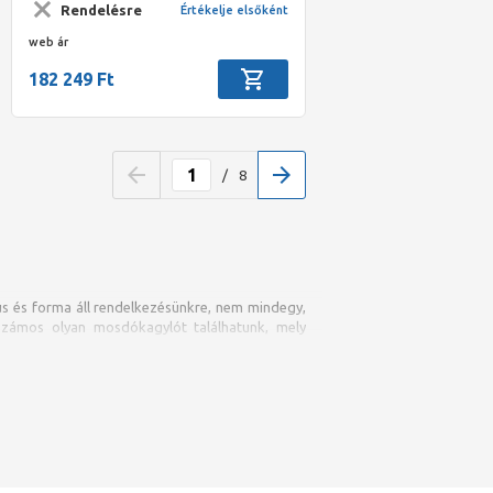
Rendelésre
Értékelje elsőként
pakoló, fehér
web ár
182 249 Ft
/
8
s és forma áll rendelkezésünkre, nem mindegy,
 számos olyan mosdókagylót találhatunk, mely
Míg előbbibe gyakrabban elfér egy nagyobb
k betenni. A
mini mosdókagyló
esetén a
sebb hely áll rendelkezésre.
ktikusságat, beépíthetőséget, tisztíthatóságot,
építéstől kezdve derül ki, hiszen onnantól válik