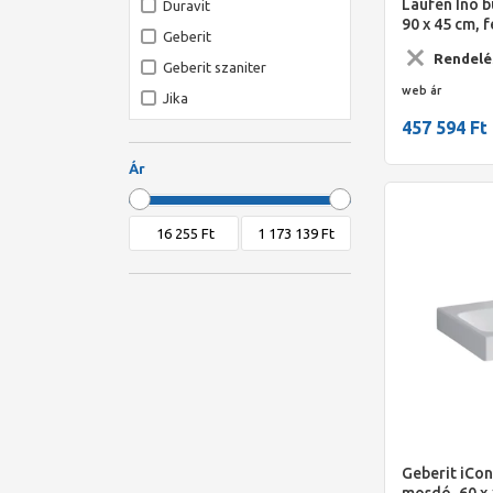
Laufen Ino b
Duravit
90 x 45 cm, f
Geberit
Rendelé
Geberit szaniter
web ár
Jika
457 594 Ft
Kolo
Laufen
Ár
Leziter
Marmorin
Marmy
Ravak
Wellis
Geberit iCon
mosdó, 60 x 