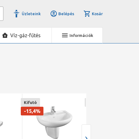
Üzleteink
Belépés
Kosár
Víz-gáz-fűtés
Információk
Kifutó
Kifutó
-15,4%