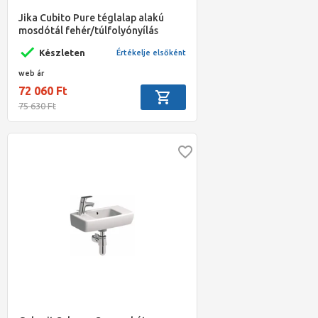
Jika Cubito Pure téglalap alakú
mosdótál fehér/túlfolyónyílás
nélkül,csaplyuk nélkül 60x38cm
Készleten
Értékelje elsőként
web ár
72 060 Ft
75 630 Ft