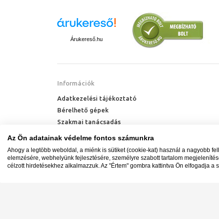
Mi a megfel
Ajánlott a mosd
ez a magasság k
tartjuk, akkor m
Árukereső.hu
Mosdókagy
Pultra ültet
Információk
A
pultra ülte
Adatkezelési tájékoztató
praktikusságána
Bérelhető gépek
fürdőszoba hangu
Szakmai tanácsadás
Amire mindenkép
méretezés
, h
Technik Cool Pro hőszivattyú tájékoztató
Az Ön adatainak védelme fontos számunkra
mosdókagyló mag
Milyen radiátort vegyek?
esetében is szám
Ahogy a legtöbb weboldal, a miénk is sütiket (cookie-kat) használ a nagyobb fe
Hőszivattyú kalkulátor
elemzésére, webhelyünk fejlesztésére, személyre szabott tartalom megjeleníté
kerek változatba
célzott hirdetésekhez alkalmazzuk. Az "Értem" gombra kattintva Ön elfogadja a s
rendelkezésünkr
csaptelepet vá
rendelkezik a c
elhelyezhetjük a 
Minden jog fenntartva. © Adatkezelés nyilvántartási s
Ügyfélszolgálat: +36 1 700 3500