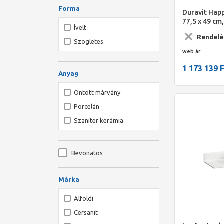
Forma
Duravit Hap
77,5 x 49 cm,
Ívelt
szupermatt g
Rendelé
Szögletes
web ár
1 173 139 
Anyag
Öntött márvány
Porcelán
Szaniter kerámia
Bevonatos
Márka
Alföldi
Cersanit