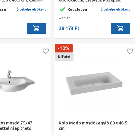
folyó látható
túlfolyóval szögletes
sre
Készleten
Értékelje elsőként
Értékelje elsőként
web ár
28 173 Ft
-10%
Kifutó
ltos mosdó 75x47
Kolo Modo mosdókagyló 80 x 48,5
ettel ráépíthető
cm