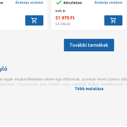
en
Készleten
Értékelje elsőként
Értékelje elsőként
web ár
51 970 Ft
57 735 Ft
További termékek
yló
z egyik megkerülhetetlen eleme egy otthonnak, azonban mivel számos stílu
álasztjuk. Szerencsére akár kisebb vagy nagyobb hellyel rendelkezünk,
Több mutatása
ámunkra.
ltalában a fürdőszobába és a mellékhelyiségbe szoktak behelyezni. 
s, úgy utóbbiba inkább kisebb, praktikusabb mosdókagylót szokta
 az elsődleges szempont, hiszen általában a mellékhelyiségekben sokkal keve
lasztásnál
nem csak az esztétikumot kell szem előtt tartanunk, hanem a pra
t is. Az utóbbi szempontok esetében a választásunk helyessége általában a be
ogy megfelel-e fürdőszobánk számára az általunk választott mosdókagyló.