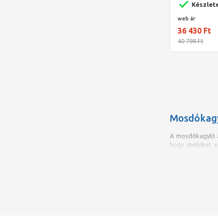
Készlet
web ár
36 430 Ft
40 798 Ft
Mosdókag
A mosdókagyló a
hogy melyiket v
alkalmas lesz sz
Mosdókagylót á
mosdókagyló i
helytakarékosság
Mosdókagyló
vá
illetve minősége
nyilvánvalóvá, h