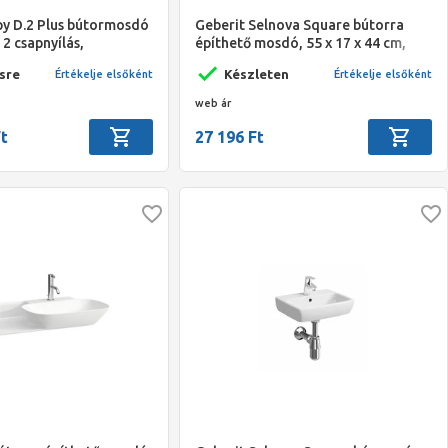
py D.2 Plus bútormosdó
Geberit Selnova Square bútorra
 2 csapnyílás,
építhető mosdó, 55 x 17 x 44 cm,
rafit, 2 fiók
szögletes, csaplyuk középen,
sre
Készleten
Értékelje elsőként
Értékelje elsőként
látható túlfolyó
web ár
Ft
27 196 Ft