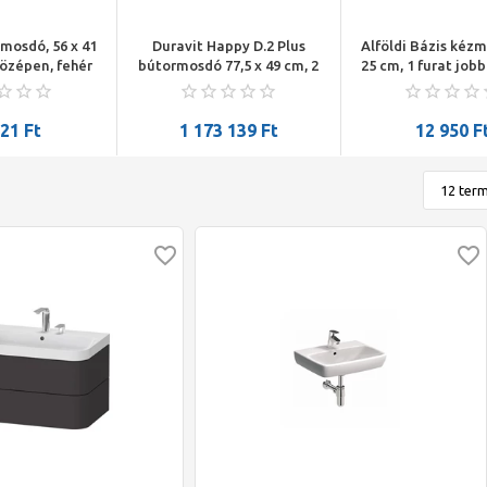
 mosdó, 56 x 41
Duravit Happy D.2 Plus
Alföldi Bázis kézm
középen, fehér
bútormosdó 77,5 x 49 cm, 2
25 cm, 1 furat jobb
csapnyílás, szupermatt
fehér
grafit, 2 fiók
221
Ft
1 173 139
Ft
12 950
F