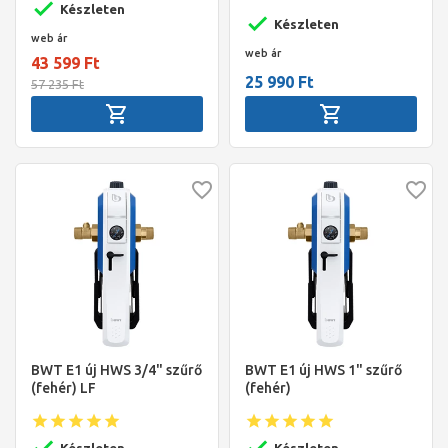
csésze, 1", KM+hollander,
Készleten
KM+holl., PN16, max 40°C
PN16, max 40°C
Készleten
web ár
web ár
43 599 Ft
25 990 Ft
57 235 Ft
BWT E1 új HWS 3/4" szűrő
BWT E1 új HWS 1" szűrő
(fehér) LF
(fehér)