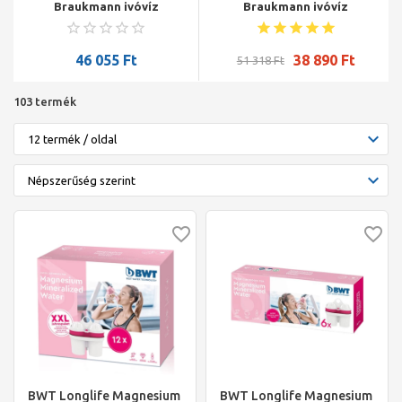
Braukmann ivóvíz
Braukmann ivóvíz
szűrő+nyomásszab.
szűrő+nyomásszab.
kombináció MiniPlus, átl.
kombináció MiniPlus, átl.
csésze, 1/2", KM+holl.,
csésze, 3/4", KM+holl.,
46 055
Ft
38 890
Ft
51 318
Ft
PN16, max 40°C
PN16, max 40°C
103 termék
BWT Longlife Magnesium
BWT Longlife Magnesium