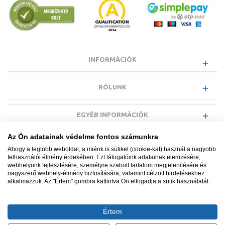
INFORMÁCIÓK
RÓLUNK
EGYÉB INFORMÁCIÓK
Az Ön adatainak védelme fontos számunkra
VÁSÁRLÓI INFORMÁCIÓK
Ahogy a legtöbb weboldal, a miénk is sütiket (cookie-kat) használ a nagyobb
felhasználói élmény érdekében. Ezt látogatóink adatainak elemzésére,
webhelyünk fejlesztésére, személyre szabott tartalom megjelenítésére és
nagyszerű webhely-élmény biztosítására, valamint célzott hirdetésekhez
alkalmazzuk. Az "Értem" gombra kattintva Ön elfogadja a sütik használatát.
Minden jog fenntartva. © Adatkezelés nyilvántartási száma NAIH-
87052/2015.
Értem
Ügyfélszolgálat: +36 1 700 3500