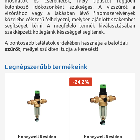
moshatók és cserélhetők, mely típustól függően
különböző időközönként szükséges. A vízszűrőt a
vízórához vagy a lakásban lévő finomszerelvények
közelébe célszerű felhelyezni, melyben ajánlott szakember
segítséget kérni. A megfelelő termék kiválasztásában
szakképzett kollegáink készséggel segítenek.
A pontosabb találatok érdekében használja a baloldali
szűrőt
, mellyel szűkíteni tudja a keresést!
Legnépszerűbb termékeink
-24,2%
Honeywell Resideo
Honeywell Resideo