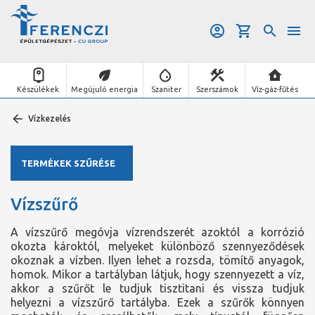
Készülékek
Megújuló energia
Szaniter
Szerszámok
Víz-gáz-fűtés
Vízkezelés
TERMÉKEK SZŰRÉSE
Vízszűrő
A vízszűrő megóvja vízrendszerét azoktól a korrózió
okozta károktól, melyeket különböző szennyeződések
okoznak a vízben. Ilyen lehet a rozsda, tömítő anyagok,
homok. Mikor a tartályban látjuk, hogy szennyezett a víz,
akkor a szűrőt le tudjuk tisztitani és vissza tudjuk
helyezni a vízszűrő tartályba. Ezek a szűrők könnyen