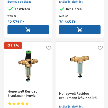
RM.100mikr. szűrő, 1",
Értékelje elsőként
Értékelje elsőként
KM+holl., PN16, max 40°C
Készleten
Készleten
web ár
web ár
32 571 Ft
70 665 Ft
-23,8%
Honeywell Resideo
Honeywell Resideo
Braukmann ivóvíz
Braukmann ivóvíz szűrő
szűrő+nyomásszab.
MiniPlus, átlátszó csésze,
kombináció MiniPlus, átl.
RM.100mikr. szűrő, 1/2",
Értékelje elsőként