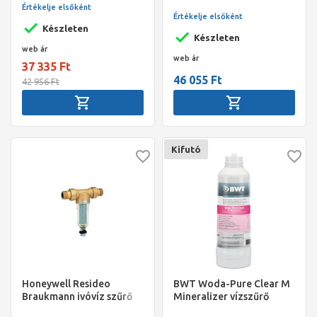
szűrő+nyomásszab.
nyomáscsökkentővel, 2,8
Értékelje elsőként
kombináció MiniPlus, átl.
Értékelje elsőként
m3/h
csésze, 1/2", KM+holl.,
Készleten
Készleten
PN16, max 40°C
web ár
web ár
37 335 Ft
46 055 Ft
42 956 Ft
Kifutó
Honeywell Resideo
BWT Woda-Pure Clear M
Braukmann ivóvíz szűrő
Mineralizer vízszűrő
MiniPlus, átlátszó csésze,
patron Magnézium+