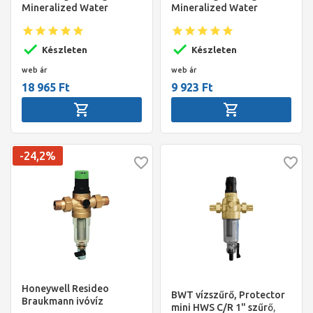
Mineralized Water
Mineralized Water
vízszűrő betét 12 db
vízszűrő betét 6 db (Mg2+
(Mg2+ filter)
filter)
Készleten
Készleten
web ár
web ár
18 965 Ft
9 923 Ft
-24,2%
Honeywell Resideo
BWT vízszűrő, Protector
Braukmann ivóvíz
mini HWS C/R 1" szűrő,