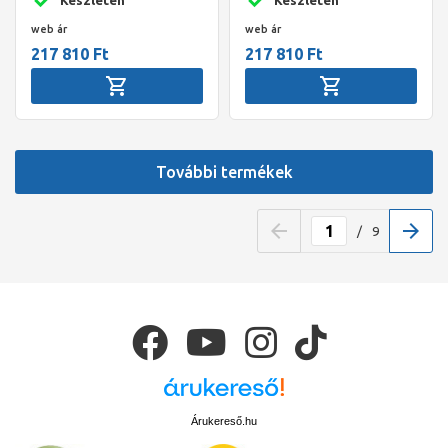
Készleten
Készleten
web ár
web ár
217 810 Ft
217 810 Ft
További termékek
/
9
Árukereső.hu