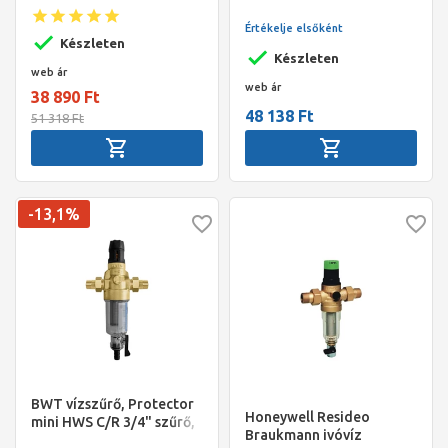
szűrő+nyomásszab.
lemosható betétes,
kombináció MiniPlus, átl.
nyomáscsökkentővel, 3,5
Értékelje elsőként
csésze, 3/4", KM+holl.,
Készleten
m3/h
PN16, max 40°C
Készleten
web ár
web ár
38 890 Ft
48 138 Ft
51 318 Ft
-13,1%
BWT vízszűrő, Protector
Honeywell Resideo
mini HWS C/R 3/4" szűrő,
Braukmann ivóvíz
lemosható betétes,