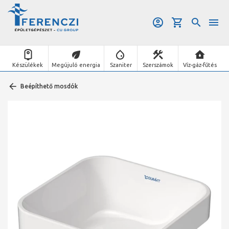
Készülékek
Megújuló energia
Szaniter
Szerszámok
Víz-gáz-fűtés
Beépíthető mosdók