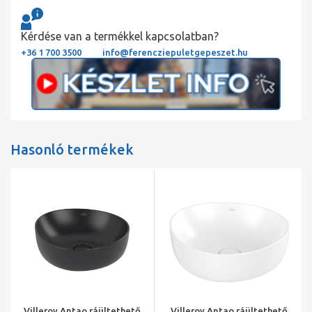
Kérdése van a termékkel kapcsolatban?
+36 1 700 3500
info@ferencziepuletgepeszet.hu
Hasonló termékek
Villeroy Antao ráültethető
Villeroy Antao ráültethető