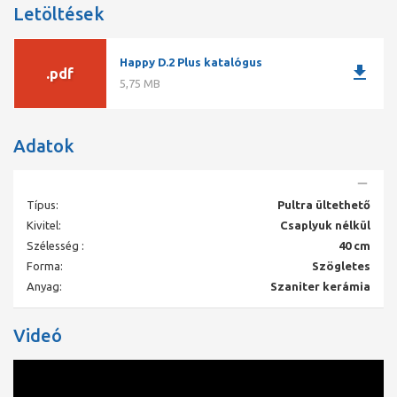
Letöltések
Happy D.2 Plus katalógus
download
.pdf
5,75 MB
Adatok
Típus:
Pultra ültethető
Kivitel:
Csaplyuk nélkül
Szélesség :
40 cm
Forma:
Szögletes
Anyag:
Szaniter kerámia
Videó