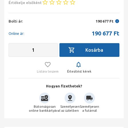
Értékelje elsőként
Bolti ár:
190 677 Ft
190 677
Ft
Online ár:
Listára teszem
Értesítést kérek
Hogyan fizethetek?
Biztonságosan
Személyesen
Személyesen
online bankkártyával
az üzletben
a futárnál