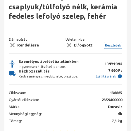
csaplyuk/túlfolyó nélk, kerámia
fedeles lefolyó szelep, fehér
Elérhetőség:
Üzleteinkben:
Rendelésre
Elfogyott
Részletek
Személyes átvétel üzletünkben
ingyenes
Ingyenesen 4 átvételi ponton.
7 990 Ft
Házhozszállítás
Kedvezményes, megbízható, országos.
Szállítási árak
Cikkszám:
136865
Gyártói cikkszám:
2359400000
Márka:
Duravit
Mennyiségi egység:
db
Tömeg:
7,3 kg