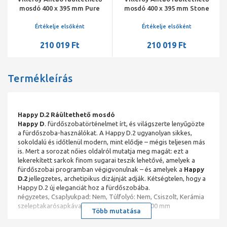
mosdó 400 x 395 mm Pure
mosdó 400 x 395 mm Stone
Black CeramicPlus
White CeramicPlus
Értékelje elsőként
Értékelje elsőként
210 019 Ft
210 019 Ft
Termékleírás
Happy D.2 Ráültethető mosdó
Happy D
. fürdőszobatörténelmet írt, és világszerte lenyűgözte
a fürdőszoba-használókat. A Happy D.2 ugyanolyan sikkes,
sokoldalú és időtlenül modern, mint elődje – mégis teljesen más
is. Mert a sorozat nőies oldalról mutatja meg magát: ezt a
lekerekített sarkok finom sugarai teszik lehetővé, amelyek a
fürdőszobai programban végigvonulnak – és amelyek a
Happy
D.2
jellegzetes, archetipikus dizájnját adják. Kétségtelen, hogy a
Happy D.2 új eleganciát hoz a fürdőszobába.
négyzetes, Csaplyukpad: Nem, Túlfolyó: Nem, Csiszolt, Kerámia
szeleptakarósapkával, Leeresztőszeleppel, 400 mm
Több mutatása