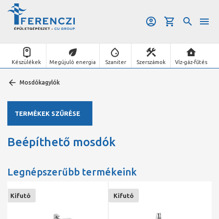
Készülékek
Megújuló energia
Szaniter
Szerszámok
Víz-gáz-fűtés
Mosdókagylók
TERMÉKEK SZŰRÉSE
Beépíthető mosdók
Legnépszerűbb termékeink
Kifutó
Kifutó