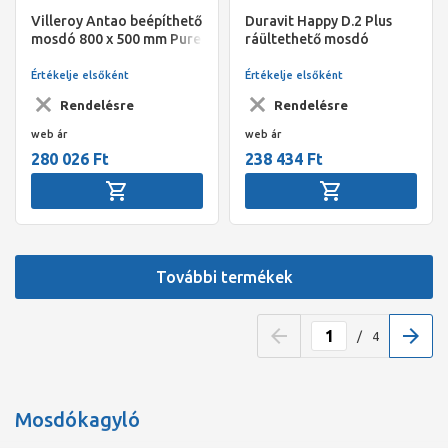
Villeroy Antao beépíthető
Duravit Happy D.2 Plus
mosdó 800 x 500 mm Pure
ráültethető mosdó
Black CeramicPlus
400x400x70mm,
csaplyuk/túlfolyó nélk,
Értékelje elsőként
Értékelje elsőként
kerámia fedeles lefolyó
Rendelésre
Rendelésre
szelep, antracit
web ár
web ár
280 026 Ft
238 434 Ft
További termékek
/
4
Mosdókagyló