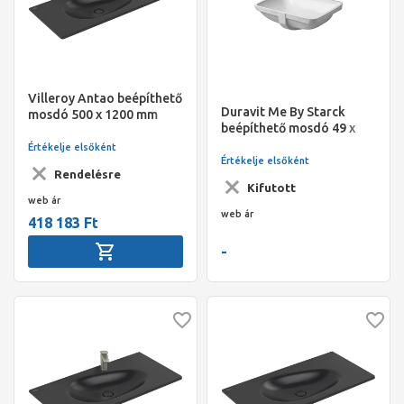
Villeroy Antao beépíthető
Duravit Me By Starck
mosdó 500 x 1200 mm
beépíthető mosdó 49 x
Pure Black CeramicPlus
36,5 cm, alulról való
Értékelje elsőként
beépítéshez, csaplyukpad
Értékelje elsőként
Rendelésre
nélkül
Kifutott
web ár
web ár
418 183 Ft
-