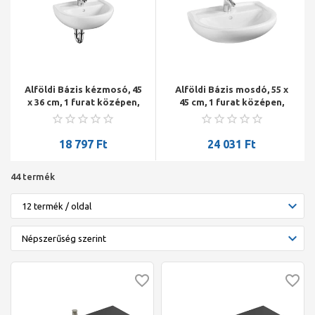
Alföldi Bázis kézmosó, 45
Alföldi Bázis mosdó, 55 x
x 36 cm, 1 furat középen,
45 cm, 1 furat középen,
fehér
lehetőség 3 részes
csapszerelvény
elhelyezésére, fehér
18 797
Ft
24 031
Ft
44 termék