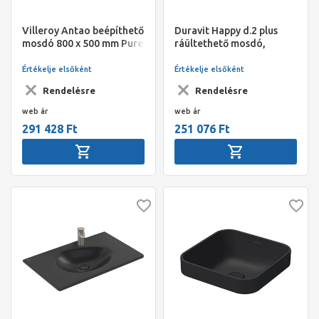
Villeroy Antao beépíthető
Duravit Happy d.2 plus
mosdó 800 x 500 mm Pure
ráültethető mosdó,
Black CeramicPlus
600x400 mm, túlfolyóval,
matt antracit
Értékelje elsőként
Értékelje elsőként
Rendelésre
Rendelésre
web ár
web ár
291 428 Ft
251 076 Ft