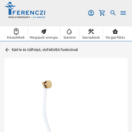
Készülékek
Megújuló energia
Szaniter
Szerszámok
Víz-gáz-fűtés
Kád le és túlfolyó, vízfeltöltő funkcióval