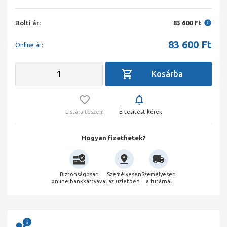
Bolti ár:
83 600 Ft
83 600
Ft
Online ár:
Listára teszem
Értesítést kérek
Hogyan fizethetek?
Biztonságosan
Személyesen
Személyesen
online bankkártyával
az üzletben
a futárnál