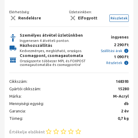
Elérhetőség:
Üzleteinkben:
Rendelésre
Elfogyott
Részletek
Személyes átvétel üzletünkben
ingyenes
Ingyenesen 4 átvételi ponton.
2 290 Ft
Házhozszállítás
Kedvezményes, megbízható, országos.
Szállítási árak
Csomagpont, csomagautomata
1 090 Ft
Országszerte többezer MPL és FOXPOST
Részletek
csomagautomatába és csomagpontra!
Cikkszám:
168393
Gyártói cikkszám:
15280
Márka:
M-Acryl
Mennyiségi egység:
db
Garancia:
2 év
Tömeg:
0,7 kg
Értékelje elsőként