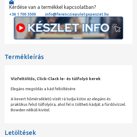
Kérdése van a termékkel kapcsolatban?
+36 1 700 3500
info@ferencziepuletgepeszet.hu
Termékleírás
Vízfeltöltős, Click-Clack le- és túlfolyó kerek
Elegáns megoldás a kád feltöltésére
A kevert hőmérsékletű vízét rá tudja kötni az elegáns és
praktikus felső túlfolyóra, ahol fel is töltheti kádját a fürdővízzel.
Bowden nélküli kivitel.
Letöltések