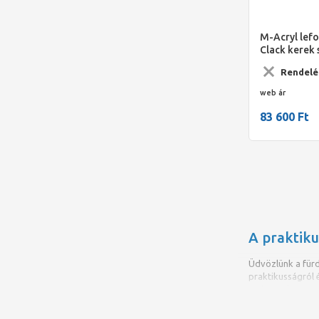
M-Acryl lefo
Clack kerek 
Rendelé
web ár
83 600 Ft
A praktiku
Üdvözlünk a fürd
praktikusságról 
otthonunkba.