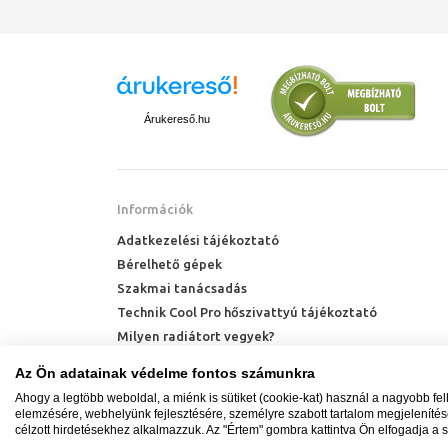
Árukereső.hu
Információk
Adatkezelési tájékoztató
Bérelhető gépek
Szakmai tanácsadás
Funkcionalit
Technik Cool Pro hőszivattyú tájékoztató
Milyen radiátort vegyek?
A fürdőszoba a r
megfeleljen a mi
Hőszivattyú kalkulátor
Az Ön adatainak védelme fontos számunkra
Ahogy a legtöbb weboldal, a miénk is sütiket (cookie-kat) használ a nagyobb fe
elemzésére, webhelyünk fejlesztésére, személyre szabott tartalom megjeleníté
célzott hirdetésekhez alkalmazzuk. Az "Értem" gombra kattintva Ön elfogadja a s