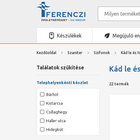
Készülékek
Megújuló en
Kezdőoldal
Szaniter
Szifonok
Kád le és t
Találatok szűkítése
Kád le és
Telephelyenkénti készlet
22 termék
Bárhol
Kistarcsa
Csillaghegy
Haller utca
Hidegkút