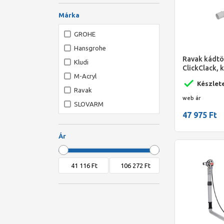
Márka
GROHE
Hansgrohe
Ravak kádtöl
Kludi
ClickClack, 
M-Acryl
Készlet
Ravak
web ár
SLOVARM
47 975 Ft
Ár