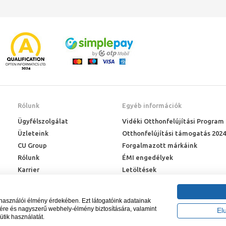
Rólunk
Egyéb információk
Ügyfélszolgálat
Vidéki Otthonfelújítási Program
Üzleteink
Otthonfelújítási támogatás 2024
CU Group
Forgalmazott márkáink
ás az elsődleges
Rólunk
ÉMI engedélyek
eggeli rohanásoktól az esti pihenésig számos feladatot ellát. A megfelelő sza
Karrier
Letöltések
ndennapi igényeinknek. Számoljunk a tárolókapacitással, kényelmes mosdóval
Adatkezelési kérelem
Blog
lhasználói élmény érdekében. Ezt látogatóink adatainak
sére és nagyszerű webhely-élmény biztosítására, valamint
El
ütik használatát.