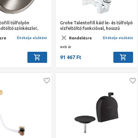
ofill túlfolyón
Grohe Talentofill kád le- és túlfolyó
ádtöltő színkészlet,
vízfeltöltő funkcióval, hosszú
d Graphite
sre
Rendelésre
Értékelje elsőként
Értékelje elsőként
web ár
91 467 Ft