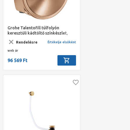
Grohe Talentofill túlfolyón
keresztüli kádtöltő színkészlet,
Brushed Warm Sunset
Rendelésre
Értékelje elsőként
web ár
96 569 Ft