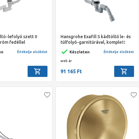
tö-lefolyó szett II
Hansgrohe Exafill S kádtöltő le- és
króm fedéllel
túlfolyó-garnitúrával, komplett
szett DN20, króm
en
Készleten
Értékelje elsőként
Értékelje elsőként
web ár
91 165 Ft