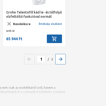
Grohe Talentofill kád le- és túlfolyó
vízfeltöltő funkcióval normál
kádakhoz
Rendelésre
Értékelje elsőként
web ár
65 944 Ft
/
2
 nem csak az esztétikáról szól, hanem a
álaszthatjuk ki a számunkra tökéletes szanitert