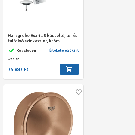
Hansgrohe Exafill S kádtöltő, le- és
túlfolyó színkészlet, króm
Készleten
Értékelje elsőként
web ár
75 887 Ft