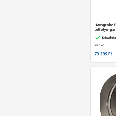
Hansgrohe Ex
túlfolyó-gar
speciális ká
Készlet
web ár
73 299 Ft