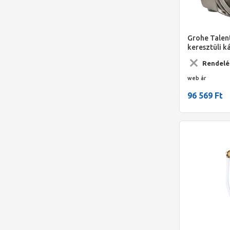
Grohe Talent
keresztüli k
Brushed Har
Rendelé
web ár
96 569 Ft