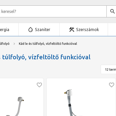
ergia
Szaniter
Szerszámok
úlfolyó
Kád le és túlfolyó, vízfeltöltő funkcióval
 túlfolyó, vízfeltöltő funkcióval