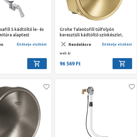
afill S kádtöltő le- és
Grohe Talentofill túlfolyón
nitúra alaptest
keresztüli kádtöltő színkészlet,
dakhoz
rozetta, kádöltő egység és
en
Rendelésre
Értékelje elsőként
Értékelje elsőként
lefolyódugó, Brushed Cool Sunris
web ár
96 569 Ft