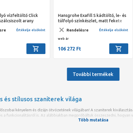
lyó vízfeltöltő Click
Hansgrohe Exafill S kádtöltő, le- és
szálcsiszolt arany
túlfolyó színkészlet, matt fekete
sre
Rendelésre
Értékelje elsőként
Értékelje elsőként
web ár
106 272 Ft
További termékek
s és stílusos szaniterek világa
őszobai kényelem és dizájn ötvözetének világában! A szaniterek kiválasztása
és a funkcionalitásról is. Az alábbiakban megpróbáltuk összeszedni, hogyan v
Több mutatása