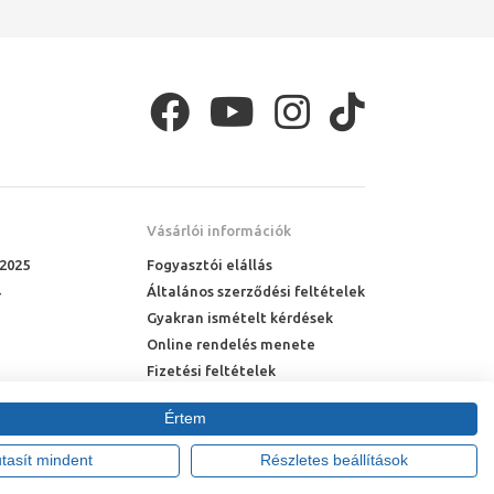
Vásárlói információk
 2025
Fogyasztói elállás
Általános szerződési feltételek
Gyakran ismételt kérdések
Online rendelés menete
niter kiválasztásakor ügyeljünk arra, hogy
Fizetési feltételek
, és praktikus WC tartozékokkal is.
Házhozszállítás
Értem
utasít mindent
Részletes beállítások