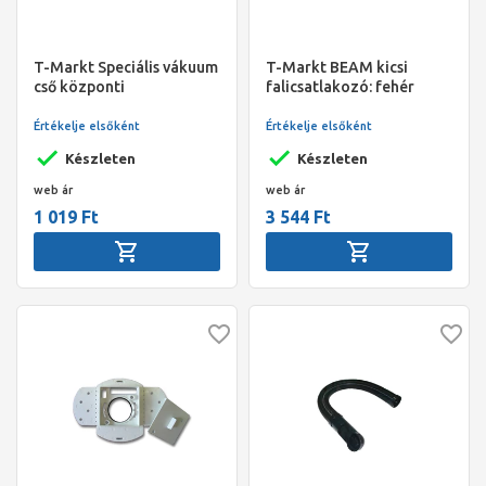
T-Markt Speciális vákuum
T-Markt BEAM kicsi
cső központi
falicsatlakozó: fehér
porszívórendszerhez (2
(műanyag, kicsi, PF149
fm/szál - folyóméterár!)
szerelőlaphoz)
Értékelje elsőként
Értékelje elsőként
Készleten
Készleten
web ár
web ár
1 019 Ft
3 544 Ft