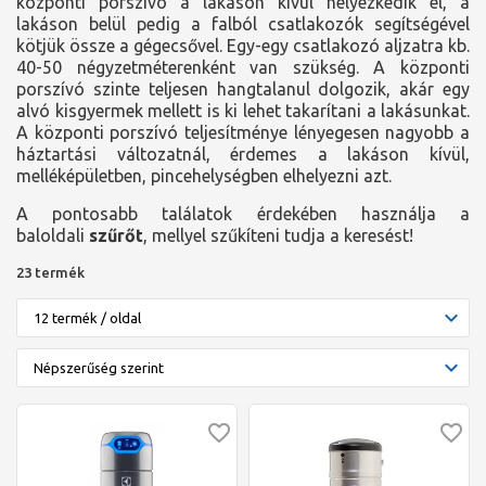
központi porszívó a lakáson kívül helyezkedik el, a
lakáson belül pedig a falból csatlakozók segítségével
kötjük össze a gégecsővel. Egy-egy csatlakozó aljzatra kb.
40-50 négyzetméterenként van szükség. A központi
porszívó szinte teljesen hangtalanul dolgozik, akár egy
alvó kisgyermek mellett is ki lehet takarítani a lakásunkat.
A központi porszívó teljesítménye lényegesen nagyobb a
háztartási változatnál, érdemes a lakáson kívül,
melléképületben, pincehelységben elhelyezni azt.
A pontosabb találatok érdekében használja a
baloldali
szűrőt
, mellyel szűkíteni tudja a keresést!
23 termék