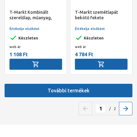
T-Markt Kombinált
T-Markt szemétlapát
szerelőlap, műanyag,
bekötő fekete
vakolásvédő-betéttel
(kis- és nagy méretű
Értékelje elsőként
Értékelje elsőként
falicsatlakozókhoz)
Készleten
Készleten
web ár
web ár
1 108 Ft
4 784 Ft
További termékek
/
2