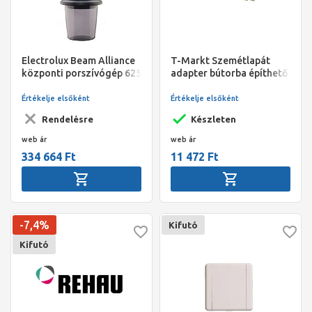
Electrolux Beam Alliance
T-Markt Szemétlapát
központi porszívógép 625
adapter bútorba építhető
Air Watt, 1650W, 3250
fehér
v.o.mm,15l-es portartály,
Értékelje elsőként
Értékelje elsőként
/86 cm/5 év garancia,
Rendelésre
Készleten
web ár
web ár
334 664 Ft
11 472 Ft
-7,4%
Kifutó
Kifutó