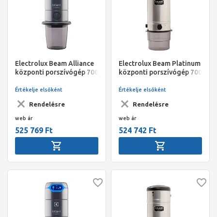
Electrolux Beam Alliance
Electrolux Beam Platinum
központi porszívógép 700
központi porszívógép 700
Air Watt, 1760 W, 3610
Air Watt, 1800 W,3350
v.o.mm,15 l-es
v.o.mm,25 l-es
Értékelje elsőként
Értékelje elsőként
portartály,/101 cm/5év
portartály,/107cm/, 3 év
Rendelésre
Rendelésre
garancia;
garancia
web ár
web ár
525 769 Ft
524 742 Ft