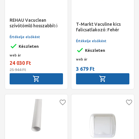
REHAU Vacuclean
T-Markt Vaculine kics
szívótömlő hosszabbító
falicsatlakozó: Fehér
(műanyag, kicsi PF149D,
Értékelje elsőként
PF059 és PF029D
Értékelje elsőként
szerelőlapokhoz)
Készleten
Készleten
web ár
web ár
24 030 Ft
3 679 Ft
25 944 Ft