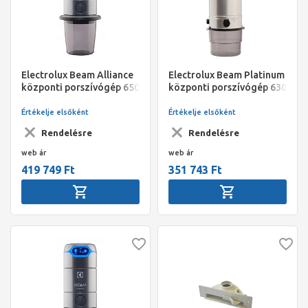
Electrolux Beam Alliance
Electrolux Beam Platinum
központi porszívógép 650
központi porszívógép 630
Air Watt, 1750W, 3430
Air Watt, 1700W,3201
v.o.mm,15 l-es
v.o.mm,15 l-es
Értékelje elsőként
Értékelje elsőként
portartály,/101cm/5 év
portartály,/107 cm/,3 év
Rendelésre
Rendelésre
garancia;
garancia;
web ár
web ár
419 749 Ft
351 743 Ft