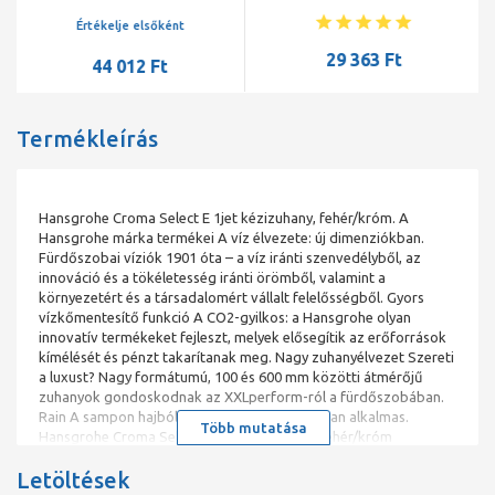
Casetta szappantartóval
Értékelje elsőként
29 363 Ft
44 012 Ft
Termékleírás
Hansgrohe Croma Select E 1jet kézizuhany, fehér/króm. A
Hansgrohe márka termékei A víz élvezete: új dimenziókban.
Fürdőszobai víziók 1901 óta – a víz iránti szenvedélyből, az
innováció és a tökéletesség iránti örömből, valamint a
környezetért és a társadalomért vállalt felelősségből. Gyors
vízkőmentesítő funkció A CO2-gyilkos: a Hansgrohe olyan
innovatív termékeket fejleszt, melyek elősegítik az erőforrások
kímélését és pénzt takarítanak meg. Nagy zuhanyélvezet Szereti
a luxust? Nagy formátumú, 100 és 600 mm közötti átmérőjű
zuhanyok gondoskodnak az XXLperform-ról a fürdőszobában.
Rain A sampon hajból való kiöblítésére kiválóan alkalmas.
Több mutatása
Hansgrohe Croma Select E 1jet kézizuhany, fehér/króm
Termékjellemzők zuhanyfej mérete: 110 mm Vízsugár fajta: Rain
Letöltések
maximális átfolyási mennyiség (3 bar mellett): 16 l/perc belső