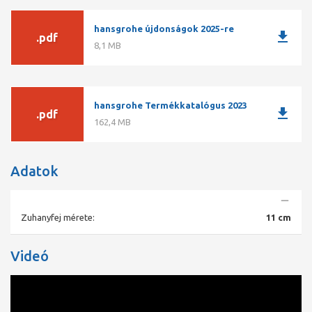
vízvezetéssel kiöblíthető beépített szűrővel Csatlakozómenet G
1 átfolyós vízmelegítőkhöz alkalmas
hansgrohe újdonságok 2025-re
download
.pdf
8,1 MB
hansgrohe Termékkatalógus 2023
download
.pdf
162,4 MB
Adatok
Zuhanyfej mérete:
11 cm
Videó