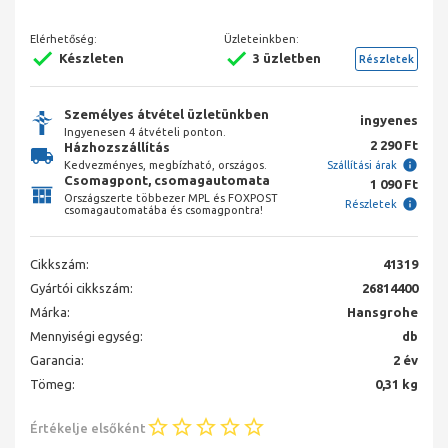
Elérhetőség:
Üzleteinkben:
Készleten
3 üzletben
Részletek
Személyes átvétel üzletünkben
ingyenes
Ingyenesen 4 átvételi ponton.
2 290 Ft
Házhozszállítás
Kedvezményes, megbízható, országos.
Szállítási árak
Csomagpont, csomagautomata
1 090 Ft
Országszerte többezer MPL és FOXPOST
Részletek
csomagautomatába és csomagpontra!
Cikkszám:
41319
Gyártói cikkszám:
26814400
Márka:
Hansgrohe
Mennyiségi egység:
db
Garancia:
2 év
Tömeg:
0,31 kg
Értékelje elsőként