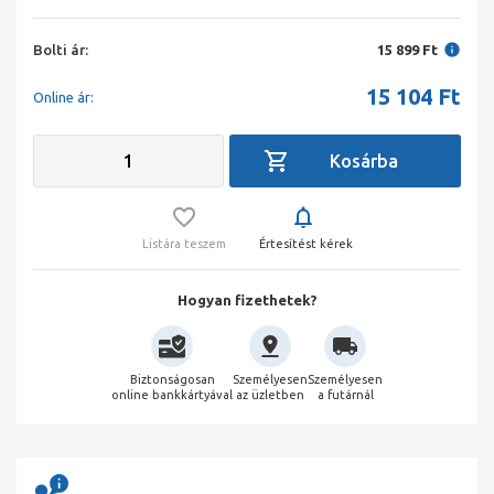
Bolti ár:
15 899 Ft
15 104
Ft
Online ár:
Listára teszem
Értesítést kérek
Hogyan fizethetek?
Biztonságosan
Személyesen
Személyesen
online bankkártyával
az üzletben
a futárnál