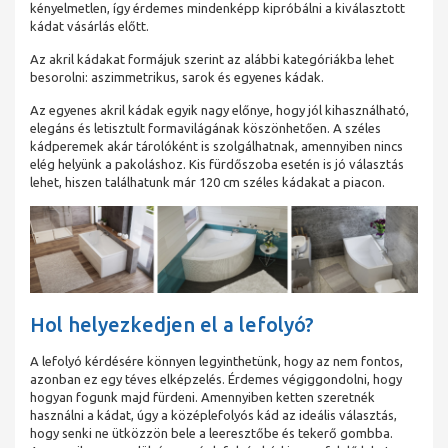
kényelmetlen, így érdemes mindenképp kipróbálni a kiválasztott
kádat vásárlás előtt.
Az akril kádakat formájuk szerint az alábbi kategóriákba lehet
besorolni: aszimmetrikus, sarok és egyenes kádak.
Az egyenes akril kádak egyik nagy előnye, hogy jól kihasználható,
elegáns és letisztult formavilágának köszönhetően. A széles
kádperemek akár tárolóként is szolgálhatnak, amennyiben nincs
elég helyünk a pakoláshoz. Kis fürdőszoba esetén is jó választás
lehet, hiszen találhatunk már 120 cm széles kádakat a piacon.
Hol helyezkedjen el a lefolyó?
A lefolyó kérdésére könnyen legyinthetünk, hogy az nem fontos,
azonban ez egy téves elképzelés. Érdemes végiggondolni, hogy
hogyan fogunk majd fürdeni. Amennyiben ketten szeretnék
használni a kádat, úgy a középlefolyós kád az ideális választás,
hogy senki ne ütközzön bele a leeresztőbe és tekerő gombba.