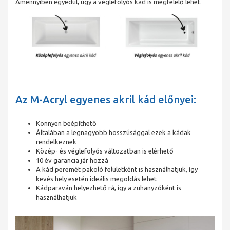
Amennyiben egyedül, úgy a véglefolyós kád is megfelelő lehet.
Az M-Acryl egyenes akril kád előnyei:
Könnyen beépíthető
Általában a legnagyobb hosszúsággal ezek a kádak
rendelkeznek
Közép- és véglefolyós változatban is elérhető
10 év garancia jár hozzá
A kád peremét pakoló felületként is használhatjuk, így
kevés hely esetén ideális megoldás lehet
Kádparaván helyezhető rá, így a zuhanyzóként is
használhatjuk