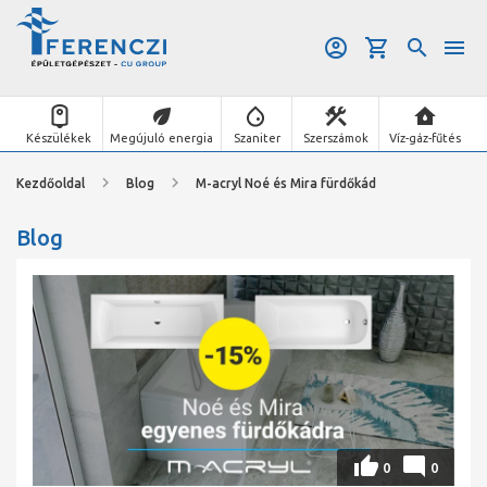
Készülékek
Megújuló energia
Szaniter
Szerszámok
Víz-gáz-fűtés
Kezdőoldal
Blog
M-acryl Noé és Mira fürdőkád
Blog
0
0