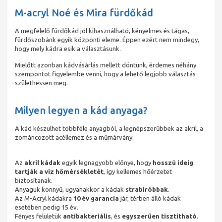
M-acryl Noé és Mira fürdőkád
A megfelelő fürdőkád jól kihasználható, kényelmes és tágas,
fürdőszobánk egyik központi eleme. Éppen ezért nem mindegy,
hogy mely kádra esik a választásunk.
Mielőtt azonban kádvásárlás mellett döntünk, érdemes néhány
szempontot figyelembe venni, hogy a lehető legjobb választás
születhessen meg.
Milyen legyen a kád anyaga?
A kád készülhet többféle anyagból, a legnépszerűbbek az akril, a
zománcozott acéllemez és a műmárvány.
Az
akril kádak
egyik legnagyobb előnye, hogy
hosszú ideig
tartják a víz hőmérsékletét
, így kellemes hőérzetet
biztosítanak.
Anyaguk könnyű, ugyanakkor a kádak
strabíróbbak
.
Az M-Acryl kádakra
10 év garancia
jár, térben álló kádak
esetében pedig 15 év.
Fényes felületük
antibakteriális
, és
egyszerűen tisztítható
.