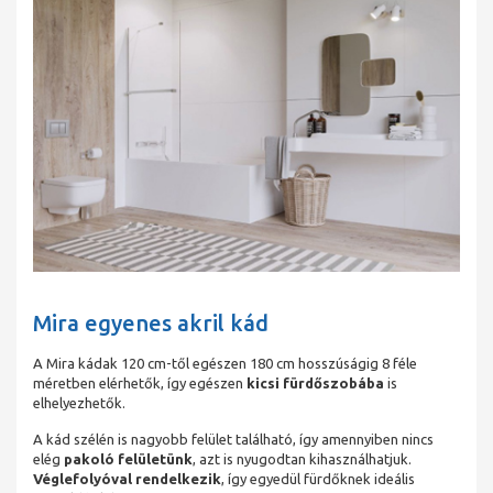
Mira egyenes akril kád
A Mira kádak 120 cm-től egészen 180 cm hosszúságig 8 féle
méretben elérhetők, így egészen
kicsi fürdőszobába
is
elhelyezhetők.
A kád szélén is nagyobb felület található, így amennyiben nincs
elég
pakoló felületünk
, azt is nyugodtan kihasználhatjuk.
Véglefolyóval rendelkezik
, így egyedül fürdőknek ideális