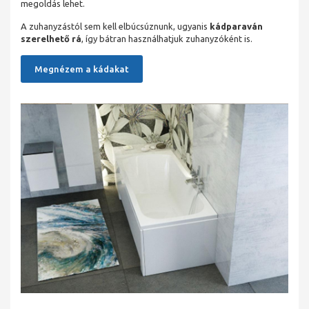
megoldás lehet.
A zuhanyzástól sem kell elbúcsúznunk, ugyanis
kádparaván
szerelhető rá
, így bátran használhatjuk zuhanyzóként is.
Megnézem a kádakat