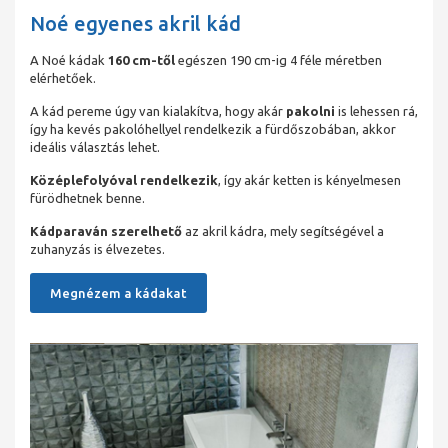
Noé egyenes akril kád
A Noé kádak
160 cm-től
egészen 190 cm-ig 4 féle méretben
elérhetőek.
A kád pereme úgy van kialakítva, hogy akár
pakolni
is lehessen rá,
így ha kevés pakolóhellyel rendelkezik a fürdőszobában, akkor
ideális választás lehet.
Középlefolyóval rendelkezik
, így akár ketten is kényelmesen
fürödhetnek benne.
Kádparaván szerelhető
az akril kádra, mely segítségével a
zuhanyzás is élvezetes.
Megnézem a kádakat