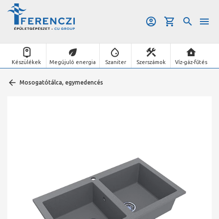
Készülékek
Megújuló energia
Szaniter
Szerszámok
Víz-gáz-fűtés
Mosogatótálca, egymedencés