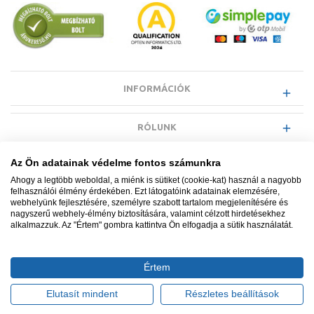
INFORMÁCIÓK
RÓLUNK
Az Ön adatainak védelme fontos számunkra
EGYÉB INFORMÁCIÓK
Ahogy a legtöbb weboldal, a miénk is sütiket (cookie-kat) használ a nagyobb
felhasználói élmény érdekében. Ezt látogatóink adatainak elemzésére,
webhelyünk fejlesztésére, személyre szabott tartalom megjelenítésére és
VÁSÁRLÓI INFORMÁCIÓK
nagyszerű webhely-élmény biztosítására, valamint célzott hirdetésekhez
alkalmazzuk. Az "Értem" gombra kattintva Ön elfogadja a sütik használatát.
Értem
Minden jog fenntartva. © Adatkezelés nyilvántartási száma NAIH-
87052/2015.
Elutasít mindent
Részletes beállítások
Ügyfélszolgálat: +36 1 700 3500