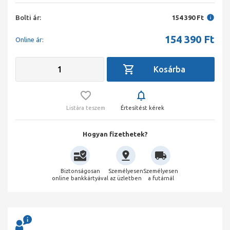
Bolti ár:
154 390 Ft
154 390
Ft
Online ár:
Listára teszem
Értesítést kérek
Hogyan fizethetek?
Biztonságosan
Személyesen
Személyesen
online bankkártyával
az üzletben
a futárnál