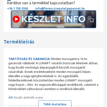
Kérdése van a termékkel kapcsolatban?
+36 1 700 3500
info@ferencziepuletgepeszet.hu
Termékleírás
TARTÓSSÁG ÉS GARANCIA:
Minden mosogatóra 10 év
garanciát vállalunk! A LUNART vásárlói biztosak lehetnek abban,
hogy kiváló minőségű alapanyagból készült mosogatót
vásároltak. Ennek eredményeként minden mosogató képes
ellenállni a nagy igénybevételnek is. Az egyedülálló
felületkezelésnek köszönhetően minden LUNART mosogató
nagy kopás-, ütés- és vegyszerállósággal rendelkezik, valamint a
hőmérséklet-változással szemben is rendkívül ellenálló.
ÁR:
Kiváló ár/érték arány
Több mutatása
ÖKOLÓGIAI TISZTASÁG ÉS BIZTONSÁG:
A gránit mosogató