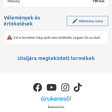
Mélység:
199 mm
Medence mélység besorolás:200 mm alatt
Mosogató tájolása:nem kell tájolni
Lefolyó kialakítása:3,5" kerek
Mosogató típusa:kétmedencés mosogatók
Vélemények és
Választható színek:Grey
Vélemény írása
értékelések
Méret szerinti besorolás (mm):800 - 900 mm
Logisztikai adatok
Ezt a terméket még senki nem értékelte. Legyen Ön az első!
Csomagolási hosszúság:1 050 mm
Csomagolási szélesség:580 mm
Csomagolási magasság:275 mm
Utoljára megtekintett termékek
Árukereső.hu