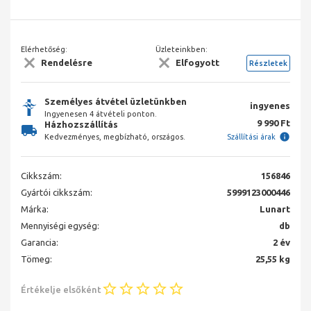
Elérhetőség:
Üzleteinkben:
Rendelésre
Elfogyott
Részletek
Személyes átvétel üzletünkben
ingyenes
Ingyenesen 4 átvételi ponton.
9 990 Ft
Házhozszállítás
Kedvezményes, megbízható, országos.
Szállítási árak
Cikkszám:
156846
Gyártói cikkszám:
5999123000446
Márka:
Lunart
Mennyiségi egység:
db
Garancia:
2 év
Tömeg:
25,55 kg
Értékelje elsőként