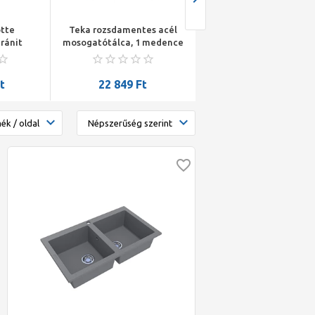
otte
Teka rozsdamentes acél
Lunart Theodore
ránit
mosogatótálca, 1 medence
gyümölcsmosós gráni
00x199
, EVO2 1B 480x480 mm
mosogató csepptálcáv
786x489x203 szürke
t
22 849
Ft
129 090
Ft