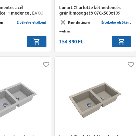
mentes acél
Lunart Charlotte kétmedencés
ca, 1 medence , EVO2
gránit mosogató 870x500x199
 mm
fekete
en
Rendelésre
Értékelje elsőként
Értékelje elsőként
web ár
154 390 Ft