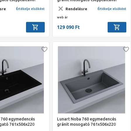
 szürke
786x489x203 gyöngyfehér szín
sre
Rendelésre
Értékelje elsőként
Értékelje elsőként
web ár
129 090 Ft
 760 egymedencés
Lunart Noba 760 egymedencés
gató 761x506x220
gránit mosogató 761x506x220
szürke