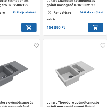
lotte kétmedencés
Lunart Charlotte kétmedencés
gató 870x500x199
gránit mosogató 870x500x199
 szín
homok szín
sre
Rendelésre
Értékelje elsőként
Értékelje elsőként
web ár
154 390 Ft
odore gyümölcsmosós
Lunart Theodore gyümölcsmosós
gató csepptálcával
gránit mosogató csepptálcával