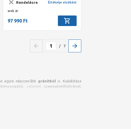
Rendelésre
Értékelje elsőként
web ár
97 990 Ft
/
7
ban egyre népszerűbb
gránitból
is. Kialakítása
okmosogató
, valamint
csepegtetőtálcával
,
ortot. A mosogatótálcák általában hagyományos
ltérőek lehetnek, így mindenki megtalálhatja a
kítású, így variálható annak bekötése, illetve