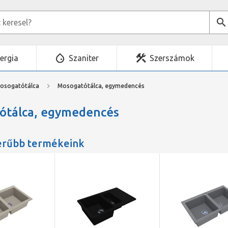
ergia
Szaniter
Szerszámok
osogatótálca
Mosogatótálca, egymedencés
ótálca, egymedencés
erűbb termékeink