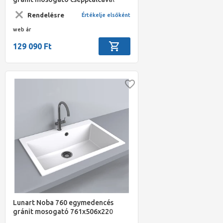
786x489x203 homok szín
Rendelésre
Értékelje elsőként
web ár
129 090 Ft
Lunart Noba 760 egymedencés
gránit mosogató 761x506x220
gyöngyfehér szín