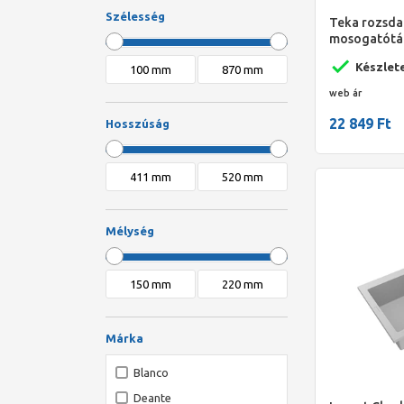
Szélesség
Teka rozsda
mosogatótál
1B 480x480
Készlet
web ár
22 849 Ft
Hosszúság
Mélység
Márka
Blanco
Deante