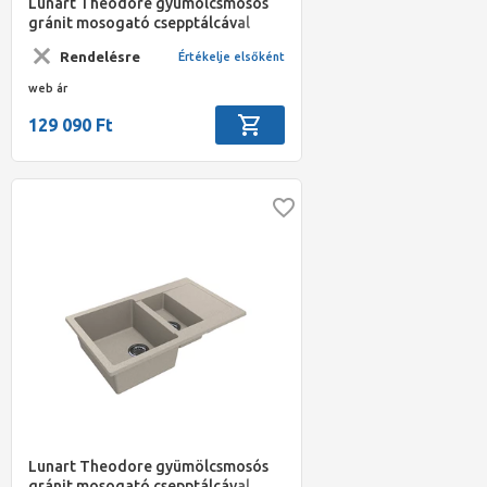
Lunart Theodore gyümölcsmosós
gránit mosogató csepptálcával
786x489x203 fekete
Rendelésre
Értékelje elsőként
web ár
129 090 Ft
Lunart Theodore gyümölcsmosós
gránit mosogató csepptálcával