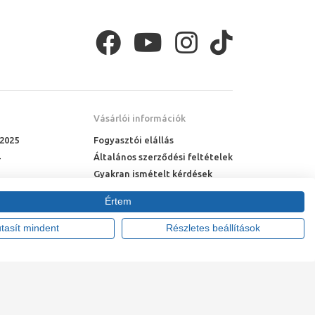
Vásárlói információk
 2025
Fogyasztói elállás
Általános szerződési feltételek
Gyakran ismételt kérdések
Online rendelés menete
mosogatótálca
Értem
Fizetési feltételek
Házhozszállítás
utasít mindent
Részletes beállítások
tte:
Vision-Software, az Octopus 8 ERP forgalmazója
.