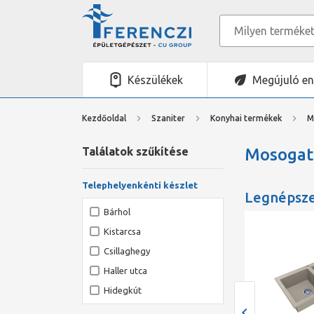
Készülékek
Megújuló en
Kezdőoldal
Szaniter
Konyhai termékek
M
Találatok szűkítése
Mosogat
Telephelyenkénti készlet
Legnépsz
Bárhol
Kistarcsa
Csillaghegy
Haller utca
Hidegkút