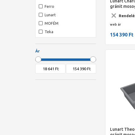
Lunart Char
gránit moso
Ferro
gyöngyfehér
Lunart
Rendelé
MOFÉM
web ár
Teka
154 390 Ft
Ár
Lunart The
gránit moso