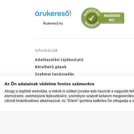
Amennyiben
rozsdamentes 
leggyakrabban
kedvező
ár-ért
rendkívül stra
Árukereső.hu
azonban manapsá
megtalálható. Fo
számos méretbe
legkiválóbb
al
mosogatótálca h
Információk
saválló, valam
Adatkezelési tájékoztató
rozsdamentes 
krómtartalom 
Bérelhető gépek
szélsőséges kör
Szakmai tanácsadás
például a nem sz
Technik Cool Pro hőszivattyú tájékoztató
Az Ön adatainak védelme fontos számunkra
Milyen radiátort vegyek?
Ahogy a legtöbb weboldal, a miénk is sütiket (cookie-kat) használ a nagyobb fe
Hőszivattyú kalkulátor
elemzésére, webhelyünk fejlesztésére, személyre szabott tartalom megjeleníté
Hogyan tis
célzott hirdetésekhez alkalmazzuk. Az "Értem" gombra kattintva Ön elfogadja a s
mosogatót
Figyeljünk arra
hatású tisztítós
Minden jog fenntartva. © Adatkezelés nyilvántartási s
oldalát. Acélgy
Ügyfélszolgálat: +36 1 700 3500
mosogatótálcán