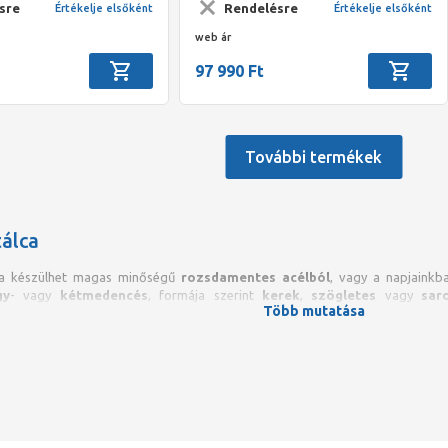
sre
Rendelésre
Értékelje elsőként
Értékelje elsőként
web ár
97 990 Ft
További termékek
álca
a készülhet magas minőségű
rozsdamentes acélból
, vagy a napjaink
gy
- vagy
kétmedencés
, formája szerint
kerek
,
szögletes
vagy
sar
Több mutatása
l
vagy akár
gyümölcsmosóval
is kapható, ezzel biztosítva a teljes komf
ba illeszthetők, vagy munkalap alá építhetők, a medence méretek azonban e
yha méretének megfelelőt. Egyes típusoknál a csaptelep helye nem fix kiala
atótálcával színazonos csaptelepek is.
s acél mosogatótálca