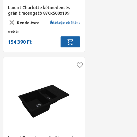
Lunart Charlotte kétmedencés
gránit mosogató 870x500x199
szürke
Rendelésre
Értékelje elsőként
web ár
154 390 Ft