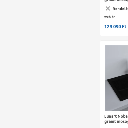
786x489x203
Rendelé
web ár
129 090 Ft
Lunart Noba
gránit moso
fekete