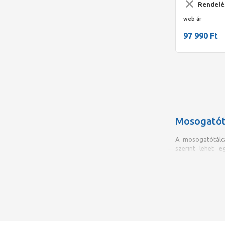
Rendelé
web ár
97 990 Ft
Mosogatót
A mosogatótálc
szerint lehet
e
frontköténnye
kivitelűek, pult
számára és a kon
kaphatók a mosog
Rozsdamente