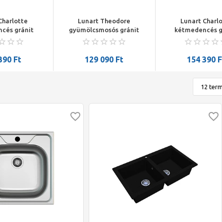
Charlotte
Lunart Theodore
Lunart Charl
cés gránit
gyümölcsmosós gránit
kétmedencés g
870x500x199
mosogató csepptálcával
mosogató 870x5
k szín
786x489x203 fekete
szürke
390
Ft
129 090
Ft
154 390
F