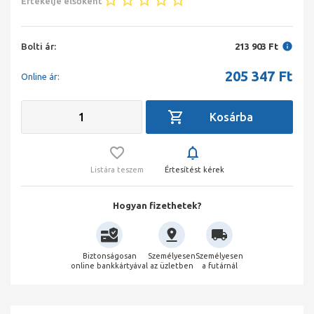
Értékelje elsőként
Bolti ár:
213 903 Ft
205 347
Ft
Online ár:
Listára teszem
Értesítést kérek
Hogyan fizethetek?
Biztonságosan
Személyesen
Személyesen
online bankkártyával
az üzletben
a futárnál