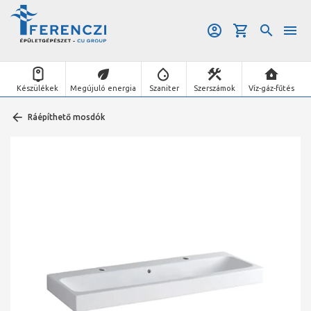
Készülékek
Megújuló energia
Szaniter
Szerszámok
Víz-gáz-fűtés
Ráépíthető mosdók