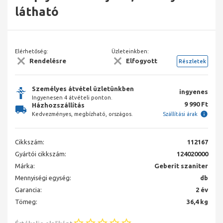
látható
Elérhetőség:
Üzleteinkben:
Rendelésre
Elfogyott
Részletek
Személyes átvétel üzletünkben
ingyenes
Ingyenesen 4 átvételi ponton.
9 990 Ft
Házhozszállítás
Kedvezményes, megbízható, országos.
Szállítási árak
Cikkszám:
112167
Gyártói cikkszám:
124020000
Márka:
Geberit szaniter
Mennyiségi egység:
db
Garancia:
2 év
Tömeg:
36,4 kg