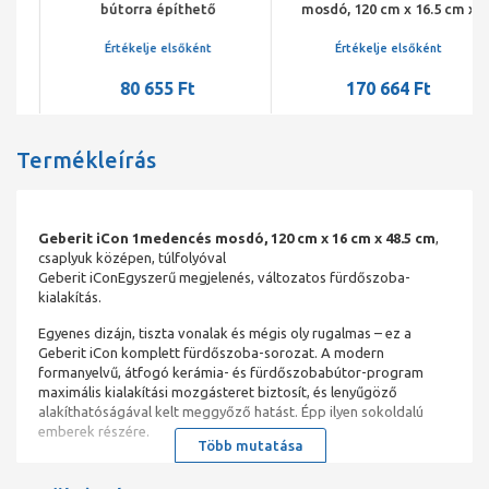
bútorra építhető
mosdó, 120 cm x 16.5 cm x
mosdókagyló, 120 x 46 x
48 cm, csaplyuk bal és jobb,
1,5/17,3 cm
túlfolyó látható
Értékelje elsőként
Értékelje elsőként
80 655 Ft
170 664 Ft
Termékleírás
Geberit iCon 1medencés mosdó, 120 cm x 16 cm x 48.5 cm
,
csaplyuk középen, túlfolyóval
Geberit iConEgyszerű megjelenés, változatos fürdőszoba-
kialakítás.
Egyenes dizájn, tiszta vonalak és mégis oly rugalmas – ez a
Geberit iCon komplett fürdőszoba-sorozat. A modern
formanyelvű, átfogó kerámia- és fürdőszobabútor-program
maximális kialakítási mozgásteret biztosít, és lenyűgöző
alakíthatóságával kelt meggyőző hatást. Épp ilyen sokoldalú
emberek részére.
Több mutatása