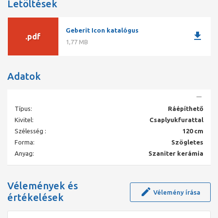
Letöltések
Geberit Icon katalógus
download
.pdf
1,77 MB
Adatok
Típus:
Ráépíthető
Kivitel:
Csaplyukfurattal
Szélesség :
120 cm
Forma:
Szögletes
Anyag:
Szaniter kerámia
Vélemények és
Vélemény írása
értékelések