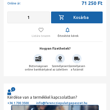
71 250
Ft
Online ár:
Listára teszem
Értesítést kérek
Hogyan fizethetek?
Biztonságosan
Személyesen
Személyesen
online bankkártyával
az üzletben
a futárnál
Kérdése van a termékkel kapcsolatban?
+36 1 700 3500
info@ferencziepuletgepeszet.hu