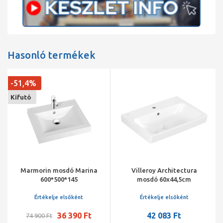
Hasonló termékek
-51,4%
Kifutó
Marmorin mosdó Marina
Villeroy Architectura
600*500*145
mosdó 60x44,5cm
középen,Négyszög,3
csaplyukfurattal,középső
Értékelje elsőként
Értékelje elsőként
csaplyukfurat
36 390 Ft
42 083 Ft
kiütve,túlfolyóval,fehér
74 900 Ft