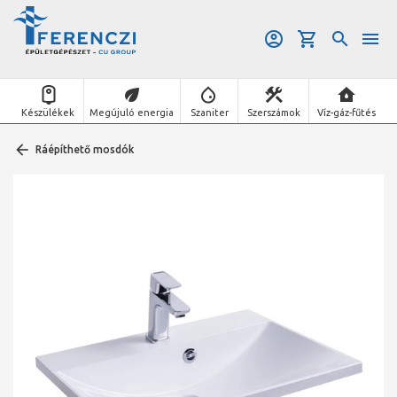
Készülékek
Megújuló energia
Szaniter
Szerszámok
Víz-gáz-fűtés
Ráépíthető mosdók