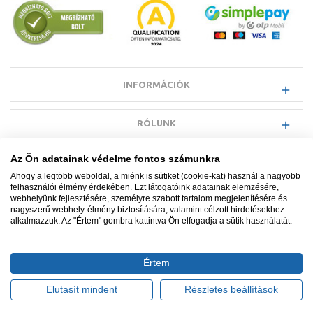
INFORMÁCIÓK
RÓLUNK
Az Ön adatainak védelme fontos számunkra
EGYÉB INFORMÁCIÓK
Ahogy a legtöbb weboldal, a miénk is sütiket (cookie-kat) használ a nagyobb
felhasználói élmény érdekében. Ezt látogatóink adatainak elemzésére,
webhelyünk fejlesztésére, személyre szabott tartalom megjelenítésére és
VÁSÁRLÓI INFORMÁCIÓK
nagyszerű webhely-élmény biztosítására, valamint célzott hirdetésekhez
alkalmazzuk. Az "Értem" gombra kattintva Ön elfogadja a sütik használatát.
Értem
Minden jog fenntartva. © Adatkezelés nyilvántartási száma NAIH-
87052/2015.
Elutasít mindent
Részletes beállítások
Ügyfélszolgálat: +36 1 700 3500