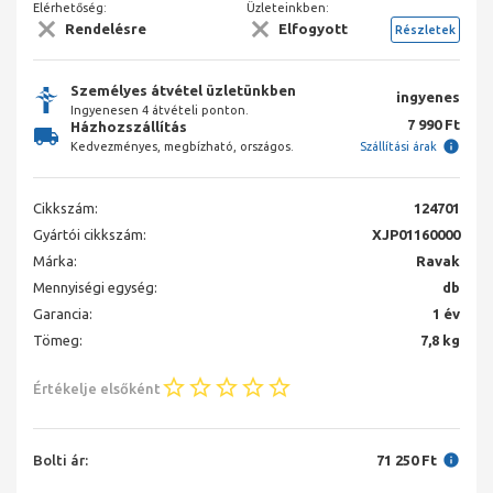
Elérhetőség:
Üzleteinkben:
Rendelésre
Elfogyott
Részletek
Személyes átvétel üzletünkben
ingyenes
Ingyenesen 4 átvételi ponton.
7 990 Ft
Házhozszállítás
Kedvezményes, megbízható, országos.
Szállítási árak
Cikkszám:
124701
Gyártói cikkszám:
XJP01160000
Márka:
Ravak
Mennyiségi egység:
db
Garancia:
1 év
Tömeg:
7,8 kg
Értékelje elsőként
Bolti ár:
71 250 Ft