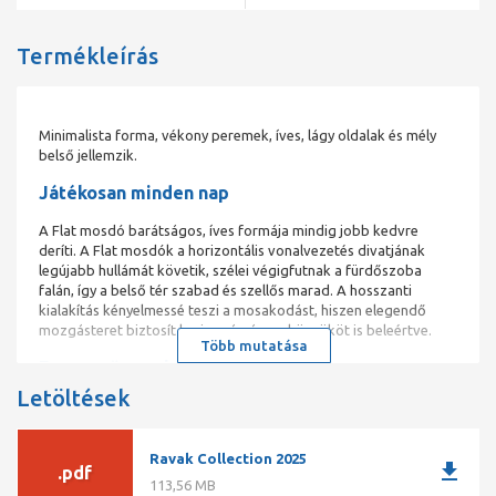
Termékleírás
Minimalista forma, vékony peremek, íves, lágy oldalak és mély
belső jellemzik.
Játékosan minden nap
A Flat mosdó barátságos, íves formája mindig jobb kedvre
deríti. A Flat mosdók a horizontális vonalvezetés divatjának
legújabb hullámát követik, szélei végigfutnak a fürdőszoba
falán, így a belső tér szabad és szellős marad. A hosszanti
kialakítás kényelmessé teszi a mosakodást, hiszen elegendő
mozgásteret biztosít karja számára, a könyököt is beleértve.
Több mutatása
Egyszerű vonalvezetés
Letöltések
A Flat mosdók formája minden modern fürdőszobába illik.
A méretek széles választéka mellett a mosdó egyszerű formái és
tökéletesen egyenes szélei egy stílusban ötvöződnek.
Ravak Collection 2025
download
.pdf
TECHNIKAI INFORMÁCIÓK
113,56 MB