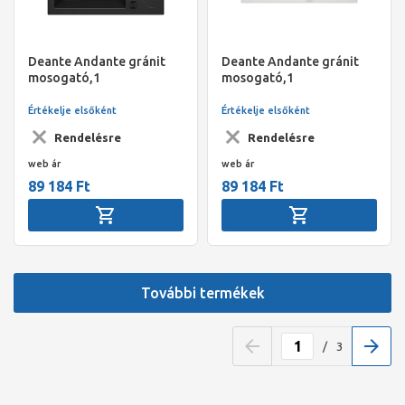
Deante Andante gránit
Deante Andante gránit
mosogató,1
mosogató,1
medence+csepegtető,
medence+csepegtető,
lefolyó+szifon,
lefolyó+szifon,
Értékelje elsőként
Értékelje elsőként
590x490x194mm, metál
780x490x194mm,
Rendelésre
Rendelésre
grafit
alabástrom
web ár
web ár
89 184 Ft
89 184 Ft
További termékek
/
3