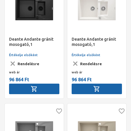
Deante Andante gránit
Deante Andante gránit
mosogató,1
mosogató,1
medence+gyümölcsmosó+csepegtető,
medence+gyümölcsmosó+csep
lefolyó+szifon,
lefolyó+szifon,
Értékelje elsőként
Értékelje elsőként
780x490x194mm, metál
780x490x194mm,
Rendelésre
Rendelésre
grafit
alabástrom
web ár
web ár
96 864 Ft
96 864 Ft