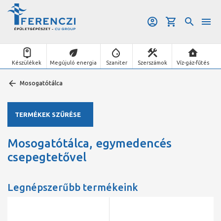
Készülékek
Megújuló energia
Szaniter
Szerszámok
Víz-gáz-fűtés
Mosogatótálca
TERMÉKEK SZŰRÉSE
Mosogatótálca, egymedencés
csepegtetővel
Legnépszerűbb termékeink