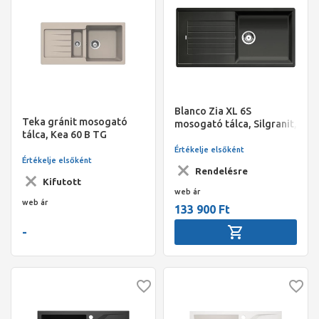
Blanco Zia XL 6S
Teka gránit mosogató
mosogató tálca, Silgranit,
tálca, Kea 60 B TG
1000x500 mm, 1 medence
homokbézs
csepptálcával, antracit
Értékelje elsőként
Értékelje elsőként
Rendelésre
Kifutott
web ár
web ár
133 900 Ft
-