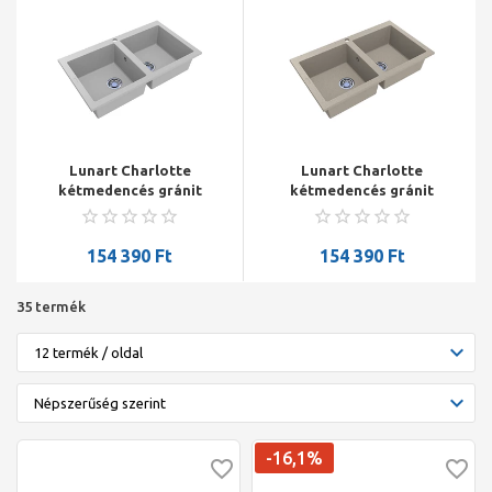
Lunart Charlotte
Lunart Charlotte
kétmedencés gránit
kétmedencés gránit
mosogató 870x500x199
mosogató 870x500x199
gyöngyfehér szín
homok szín
154 390
Ft
154 390
Ft
35 termék
-16,1%