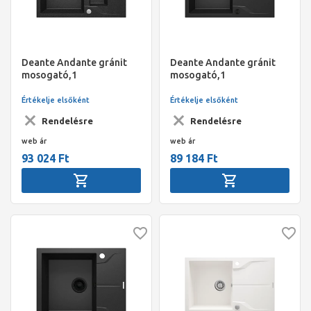
Deante Andante gránit
Deante Andante gránit
mosogató,1
mosogató,1
medence+gyümölcsmosó+csepegtető,
medence+csepegtető,
lefolyó+szifon,
lefolyó+szifon,
Értékelje elsőként
Értékelje elsőként
780x490x194mm, grafit
780x490x194mm, metál
Rendelésre
Rendelésre
grafit
web ár
web ár
93 024 Ft
89 184 Ft