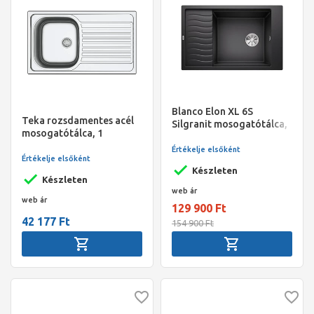
Blanco Elon XL 6S
Teka rozsdamentes acél
Silgranit mosogatótálca,
mosogatótálca, 1
antracit, excenter nélkül
medence 1 csepptálca ,
Értékelje elsőként
Infinite 1B1D 860x500 mm
Értékelje elsőként
csapfurat nélküli
Készleten
Készleten
web ár
web ár
129 900 Ft
42 177 Ft
154 900 Ft