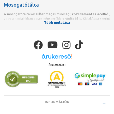
Mosogatótálca
A mosogatótálca készülhet magas minőségű
rozsdamentes acélból
,
vagy a napjainkban egyre népszerűbb
gránitból
is. Kialakítása szerint
Több mutatása
lehet
egy
- vagy
kétmedencés
, formája szerint
kerek
,
szögletes
vagy
sarokmosogató
, valamint
csepegtetőtálcával
,
frontköténnyel
vagy akár
gyümölcsmosóval
is kapható, ezzel
biztosítva a teljes komfortot. A mosogatótálcák általában
hagyományos kivitelűek, pultba illeszthetők, vagy munkalap alá
építhetők, a medence méretek azonban eltérőek lehetnek, így mindenki
megtalálhatja a számára és a konyha méretének megfelelőt. Egyes
típusoknál a csaptelep helye nem fix kialakítású, így variálható annak
bekötése, illetve kaphatók a mosogatótálcával színazonos csaptelepek
is.
Árukereső.hu
Rozsdamentes acél mosogatótálca
Amennyiben
strapabíró megoldást
keresünk, úgy a rozsdamentes
acél mosogató ideális választás lehet. Ez a leggyakrabban előforduló
típus a mosogatók terén, hiszen
kedvező
ár-érték aránnyal
rendelkezik, az alapanyag pedig rendkívül strapabíró. Színe a legtöbb
INFORMÁCIÓK
esetben fényes króm, azonban manapság egyéb színekben - mint
például a fekete – is megtalálható. Formáját tekintve lehet szögletes és
kerek, valamint számos méretben megtalálható. A rozsdamentes acél