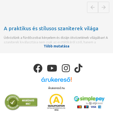
A praktikus és stílusos szaniterek világa
Üdvözlünk a fürdőszobai kényelem és dizájn ötvözetének világában! A
szaniterek kiválasztása nem csak az esztétikáról szól, hanem a
Több mutatása
praktikusságról és a funkcionalitásról is. Az alábbiakban megpróbáltuk
összeszedni, hogyan választhatjuk ki a számunkra tökéletes szanitert
otthonunkba.
Árukereső.hu