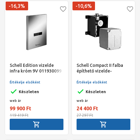
-16,3%
-10,6%
Schell Edition vizelde
Schell Compact II falba
infra króm 9V 011930099
építhető vizelde-
fb egység kell hozzá
öblítőszelep
beépítőkészlet
Értékelje elsőként
Értékelje elsőként
Készleten
Készleten
web ár
web ár
99 900 Ft
24 400 Ft
119 419 Ft
27 297 Ft