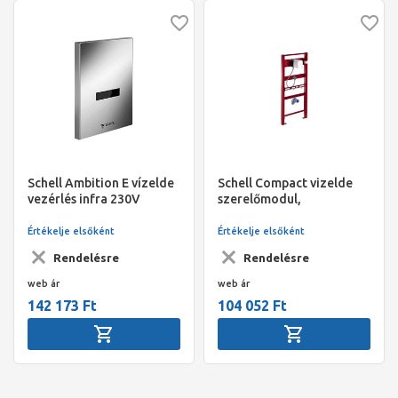
Schell Ambition E vízelde
Schell Compact vizelde
vezérlés infra 230V
szerelőmodul,
Com.II-höz
könnyűszerkezetes
011930099,032820099,032840099
építéshez
Értékelje elsőként
Értékelje elsőként
Rendelésre
Rendelésre
web ár
web ár
142 173 Ft
104 052 Ft