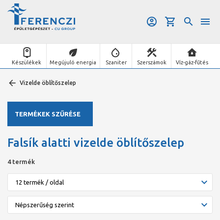
Készülékek
Megújuló energia
Szaniter
Szerszámok
Víz-gáz-fűtés
Vizelde öblítőszelep
TERMÉKEK SZŰRÉSE
Falsík alatti vizelde öblítőszelep
4 termék