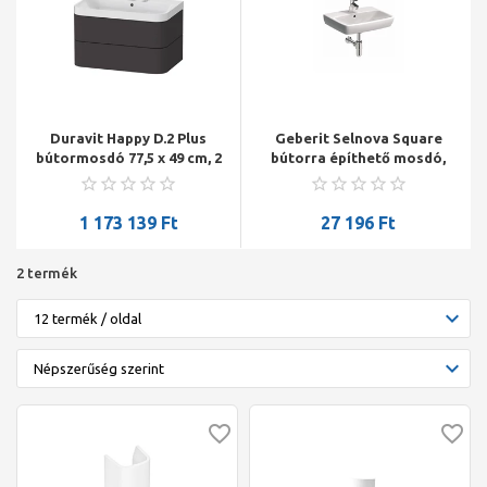
Duravit Happy D.2 Plus
Geberit Selnova Square
bútormosdó 77,5 x 49 cm, 2
bútorra építhető mosdó,
csapnyílás, szupermatt
55 x 17 x 44 cm, szögletes,
grafit, 2 fiók
csaplyuk középen, látható
túlfolyó
1 173 139
Ft
27 196
Ft
2 termék