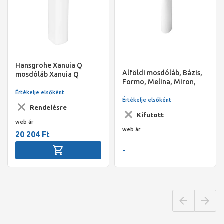
Hansgrohe Xanuia Q
Alföldi mosdóláb, Bázis,
mosdóláb Xanuia Q
Formo, Melina, Miron,
mosdókagylóhoz
Saval 2.0, fehér
Értékelje elsőként
Értékelje elsőként
Rendelésre
Kifutott
web ár
web ár
20 204 Ft
-