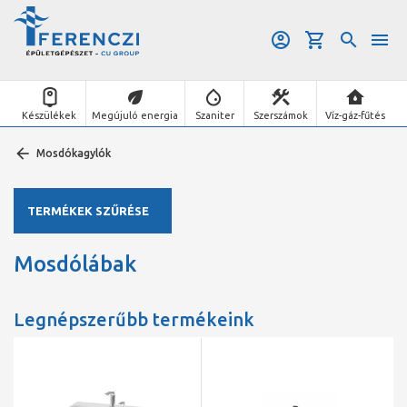
Készülékek
Megújuló energia
Szaniter
Szerszámok
Víz-gáz-fűtés
Mosdókagylók
TERMÉKEK SZŰRÉSE
Mosdólábak
Legnépszerűbb termékeink