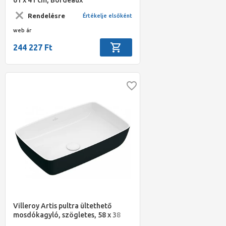
Rendelésre
Értékelje elsőként
web ár
244 227 Ft
Villeroy Artis pultra ültethető
mosdókagyló, szögletes, 58 x 38
cm, Coal Black