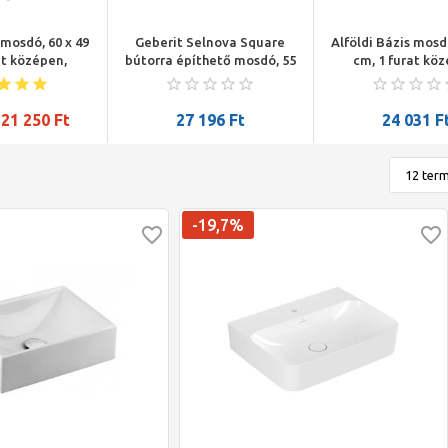
 mosdó, 60 x 49
Geberit Selnova Square
Alföldi Bázis mosdó
at középen,
bútorra építhető mosdó, 55
cm, 1 furat kö
g 3 részes
x 17 x 44 cm, szögletes,
lehetőség 3 r
erelvény
csaplyuk középen, látható
csapszerelv
sére, fehér
túlfolyó
elhelyezésére,
21 250
Ft
27 196
Ft
24 031
F
-19,7%