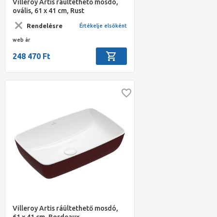
Villeroy Artis ráültethető mosdó,
ovális, 61 x 41 cm, Rust
Rendelésre
Értékelje elsőként
web ár
248 470 Ft
Villeroy Artis ráültethető mosdó,
61 x 41 cm, Bordeaux