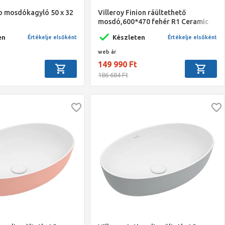
o mosdókagyló 50 x 32
Villeroy Finion ráültethető
mosdó,600*470 fehér R1 Ceramic
Plus bevonat,túlfolyó nélküli
en
Készleten
Értékelje elsőként
Értékelje elsőként
web ár
149 990 Ft
186 684 Ft