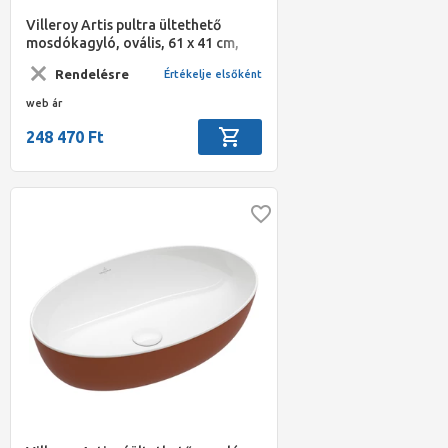
Villeroy Artis pultra ültethető
mosdókagyló, ovális, 61 x 41 cm,
Coal Black
Rendelésre
Értékelje elsőként
web ár
248 470 Ft