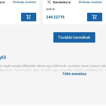
sre
Rendelésre
Értékelje elsőként
Értékelje elsőként
web ár
244 227 Ft
További termékek
yló
z egyik megkerülhetetlen eleme egy otthonnak, azonban mivel számos stílu
álasztjuk. Szerencsére akár kisebb vagy nagyobb hellyel rendelkezünk,
Több mutatása
ámunkra.
ltalában a fürdőszobába és a mellékhelyiségbe szoktak behelyezni. 
s, úgy utóbbiba inkább kisebb, praktikusabb mosdókagylót szokta
 az elsődleges szempont, hiszen általában a mellékhelyiségekben sokkal keve
lasztásnál
nem csak az esztétikumot kell szem előtt tartanunk, hanem a pra
t is. Az utóbbi szempontok esetében a választásunk helyessége általában a be
ogy megfelel-e fürdőszobánk számára az általunk választott mosdókagyló.