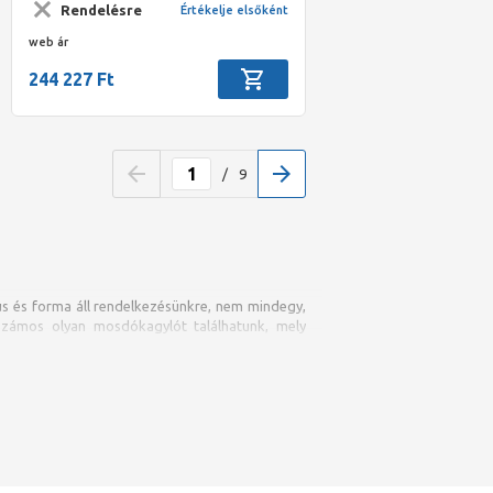
Rendelésre
Értékelje elsőként
web ár
244 227 Ft
/
9
s és forma áll rendelkezésünkre, nem mindegy,
 számos olyan mosdókagylót találhatunk, mely
Míg előbbibe gyakrabban elfér egy nagyobb
k betenni. A
mini mosdókagyló
esetén a
sebb hely áll rendelkezésre.
ktikusságat, beépíthetőséget, tisztíthatóságot,
építéstől kezdve derül ki, hiszen onnantól válik