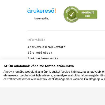
Mi a megfel
Ajánlott a mosd
ez a magasság k
tartjuk, akkor m
Árukereső.hu
Mosdókagy
Pultra ültet
Információk
A
pultra ülte
Adatkezelési tájékoztató
praktikusságána
Bérelhető gépek
fürdőszoba hangu
Szakmai tanácsadás
Amire mindenkép
méretezés
, h
Technik Cool Pro hőszivattyú tájékoztató
Az Ön adatainak védelme fontos számunkra
mosdókagyló mag
Milyen radiátort vegyek?
esetében is szám
Ahogy a legtöbb weboldal, a miénk is sütiket (cookie-kat) használ a nagyobb fe
Hőszivattyú kalkulátor
elemzésére, webhelyünk fejlesztésére, személyre szabott tartalom megjeleníté
kerek változatba
célzott hirdetésekhez alkalmazzuk. Az "Értem" gombra kattintva Ön elfogadja a s
rendelkezésünkr
csaptelepet vá
rendelkezik a c
elhelyezhetjük a 
Minden jog fenntartva. © Adatkezelés nyilvántartási s
Ügyfélszolgálat: +36 1 700 3500