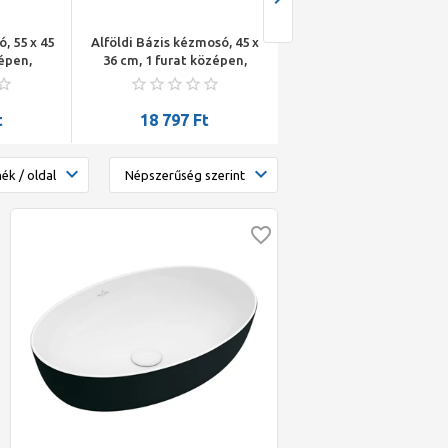
, 55 x 45
Alföldi Bázis kézmosó, 45 x
Alföldi Bázis mosdó, 56 
zépen,
36 cm, 1 furat középen,
cm, 1 furat középen, fe
észes
fehér
ény
 fehér
t
18 797
Ft
21 221
Ft