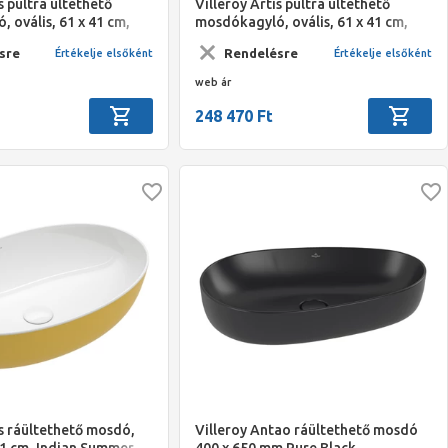
s pultra ültethető
Villeroy Artis pultra ültethető
 ovális, 61 x 41 cm,
mosdókagyló, ovális, 61 x 41 cm,
French Linen
sre
Rendelésre
Értékelje elsőként
Értékelje elsőként
web ár
248 470 Ft
is ráültethető mosdó,
Villeroy Antao ráültethető mosdó
 41 cm, Indian Summer
400 x 650 mm Pure Black