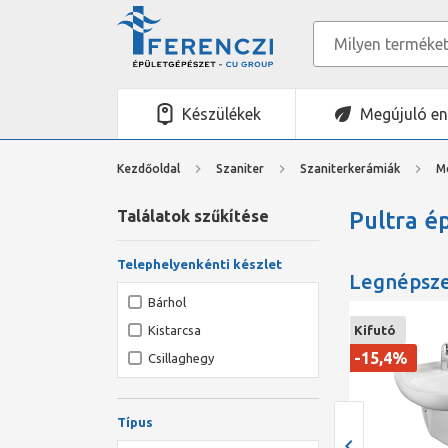
Készülékek
Megújuló en
Kezdőoldal
Szaniter
Szaniterkerámiák
M
Találatok szűkítése
Pultra é
Telephelyenkénti készlet
Legnépsz
Bárhol
Kifutó
Kifutó
Kistarcsa
-15,4%
Csillaghegy
Típus