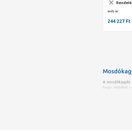
Rendelé
web ár
244 227 Ft
Mosdókag
A mosdókagyló a
hogy melyiket v
alkalmas lesz sz
Mosdókagylót á
mosdókagyló i
helytakarékosság
Mosdókagyló
vá
illetve minősége
nyilvánvalóvá, h