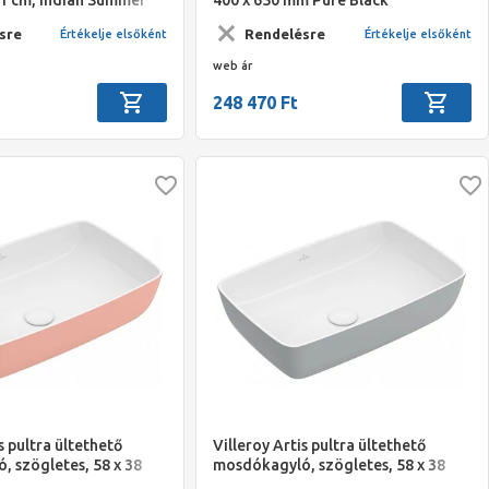
CeramicPlus
sre
Rendelésre
Értékelje elsőként
Értékelje elsőként
web ár
248 470 Ft
s pultra ültethető
Villeroy Artis pultra ültethető
 szögletes, 58 x 38
mosdókagyló, szögletes, 58 x 38
cm, French Linen