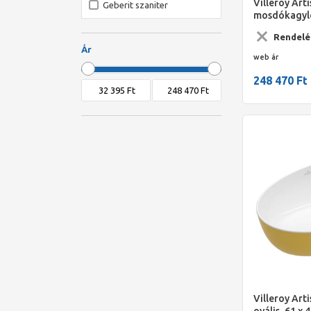
Villeroy Arti
Geberit szaniter
mosdókagyló,
GROHE
Powder
Rendelé
Kolo
Ár
web ár
Laufen
248 470 Ft
Lunart
Marmy
Ravak
Roca
Villeroy
Wellis
Villeroy Art
ovális ,61 x