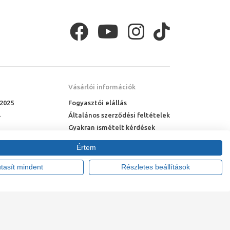
ozik, azonban érdemes ki is
próbálnunk
, hogy
it közben megemeljük és a tenyerünket felfelé
Vásárlói információk
 2025
Fogyasztói elállás
Általános szerződési feltételek
Gyakran ismételt kérdések
Online rendelés menete
Értem
Fizetési feltételek
Házhozszállítás
utasít mindent
Részletes beállítások
 pultra ültethető mosdókagyló
tte:
Vision-Software, az Octopus 8 ERP forgalmazója
.