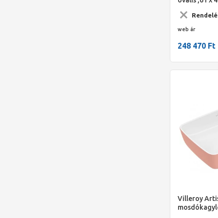
Rendelé
web ár
248 470 Ft
Villeroy Arti
mosdókagyló,
cm, Powder