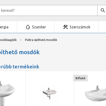
ergia
Szaniter
Szerszámok
osdókagylók
Pultra építhető mosdók
píthető mosdók
erűbb termékeink
Kifutó