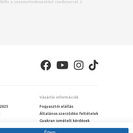
bilis a szennyvízelvezetési rendszerrel
. A
bb típusokat és előnyöket.
e
Vásárlói információk
nélküli
,
lapos vagy mélyöblítésű
, valamint
 2025
Fogyasztói elállás
Általános szerződési feltételek
Gyakran ismételt kérdések
Online rendelés menete
Értem