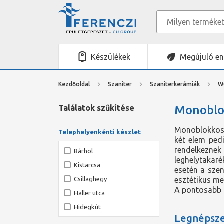
Készülékek
Megújuló en
Kezdőoldal
Szaniter
Szaniterkerámiák
W
Találatok szűkítése
Monoblo
Monoblokkos W
Telephelyenkénti készlet
két elem ped
rendelkezn
Bárhol
leghelytakar
Kistarcsa
esetén a szen
Csillaghegy
esztétikus me
A pontosabb t
Haller utca
Hidegkút
Legnépsz