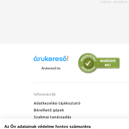
csésze azonban
piacon elérhető 
A hazai házt
hagyományos A
híresek, a gyárt
WC-k lapos vagy m
Választhatunk
csészéket
is, a
ellenállóbbak a
Ez hosszabb é
eredményez.
Árukereső.hu
Milyen WC
Információk
A WC csészék s
monoblokkos
,
Adatkezelési tájékoztató
Bérelhető gépek
Fali WC csés
Szakmai tanácsadás
Az egyik legmo
Technik Cool Pro hőszivattyú tájékoztató
Az Ön adatainak védelme fontos számunkra
csésze
. Letiszt