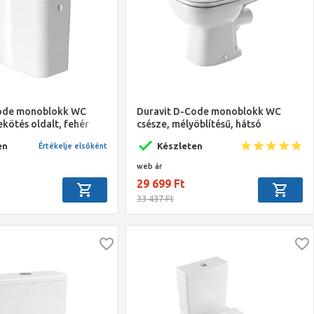
Code monoblokk WC
Duravit D-Code monoblokk WC
ekötés oldalt, fehér
csésze, mélyöblítésű, hátsó
kifolyású, fehér
en
Készleten
Értékelje elsőként
web ár
29 699 Ft
33 437 Ft