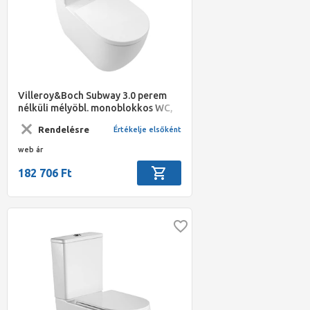
Villeroy&Boch Subway 3.0 perem
nélküli mélyöbl. monoblokkos WC,
TwistFlush, ovális, hátsós, 370*710,
Rendelésre
Értékelje elsőként
CeramicPlus
web ár
182 706 Ft