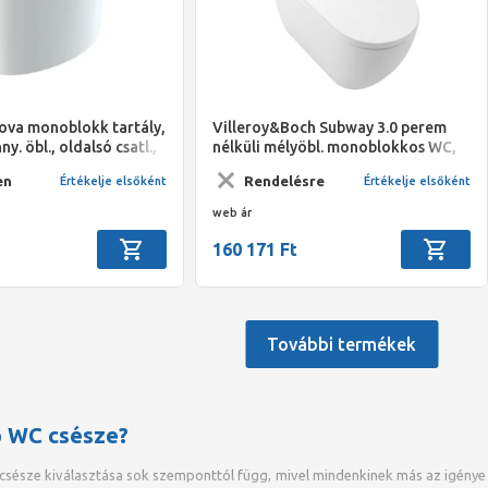
ova monoblokk tartály,
Villeroy&Boch Subway 3.0 perem
ny. öbl., oldalsó csatl.,
nélküli mélyöbl. monoblokkos WC,
cmx16.3 cm
TwistFlush, ovális, hátsós, 370*710,
en
Rendelésre
Értékelje elsőként
Értékelje elsőként
White Alpin
web ár
160 171 Ft
További termékek
ó WC csésze?
sésze kiválasztása sok szemponttól függ, mivel mindenkinek más az igénye é