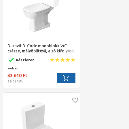
Duravit D-Code monoblokk WC
csésze, mélyöblítésű, alsó kifolyású,
fehér
Készleten
web ár
33 610 Ft
39 010 Ft