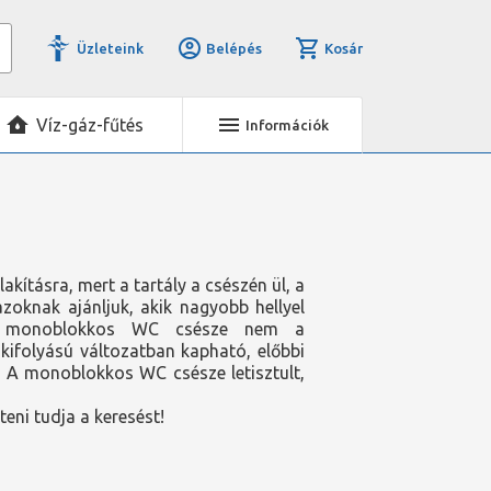
Üzleteink
Belépés
Kosár
Víz-gáz-fűtés
Információk
ításra, mert a tartály a csészén ül, a
oknak ajánljuk, akik nagyobb hellyel
s a monoblokkos WC csésze nem a
ifolyású változatban kapható, előbbi
k. A monoblokkos WC csésze letisztult,
íteni tudja a keresést!