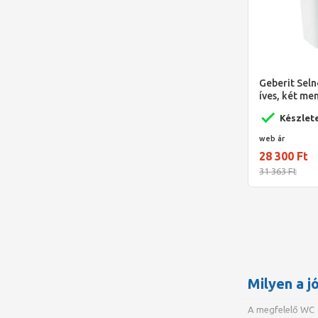
Geberit Seln
íves, két men
36.5 cmx38 
Készlet
web ár
28 300 Ft
31 363 Ft
Milyen a j
A megfelelő WC c