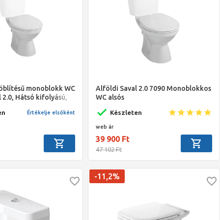
Alföldi Saval 2.0 7090 Monoblokkos
yöblítésű monoblokk WC
WC alsós
 2.0, Hátsó kifolyású,
Készleten
en
Értékelje elsőként
web ár
39 900 Ft
47 102 Ft
-11,2%