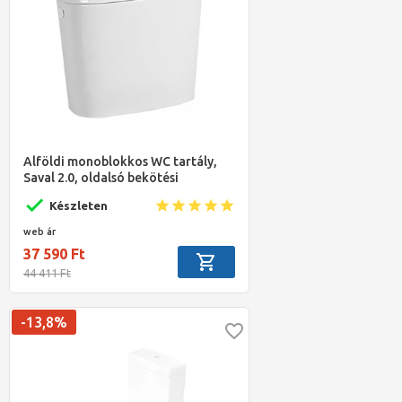
Alföldi monoblokkos WC tartály,
Saval 2.0, oldalsó bekötési
lehetőséggel, fehér
Készleten
web ár
37 590 Ft
44 411 Ft
-13,8%