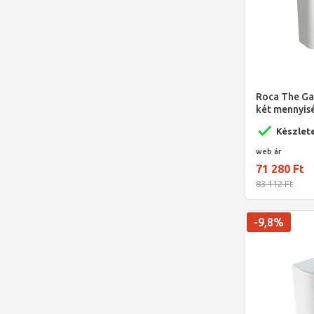
Roca The Ga
két mennyisé
oldalsó bek
Készlet
web ár
71 280 Ft
83 112 Ft
-9,8%