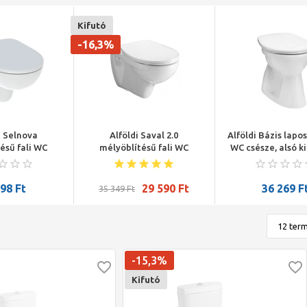
Kifutó
-16,3%
t Selnova
Alföldi Saval 2.0
Alföldi Bázis lapo
ésű fali WC
mélyöblítésű fali WC
WC csésze, alsó ki
 cm, Rimfree,
csésze, Szerelése speciális
fehér (hossz
sapódásgátlós,
tartó- és
s WC-ülőkével
rögzítőszerelvényt igényel,
098
Ft
29 590
Ft
36 269
F
35 349
Ft
fehér
-15,3%
Kifutó