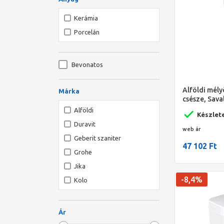
Kerámia
Porcelán
Bevonatos
Alföldi mél
Márka
csésze, Saval
fehér
Alföldi
Készlet
Duravit
web ár
Geberit szaniter
47 102 Ft
Grohe
Jika
-8,4%
Kolo
Ravak
Roca
Ár
Sapho