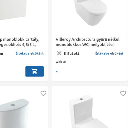
p monoblokk tartály,
Villeroy Architectura gyűrű nélküli
ges öblítés 4,5/3 L,
monoblokkos WC, mélyöblítésű
ötésű
en
Kifutott
Értékelje elsőként
Értékelje elsőként
web ár
-