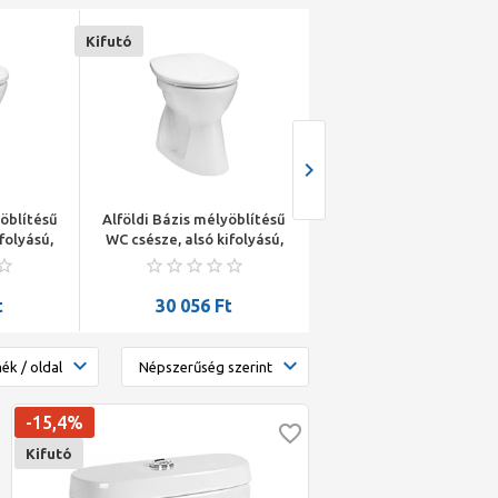
Kifutó
söblítésű
Alföldi Bázis mélyöblítésű
Grohe Sensia Arena
folyású,
WC csésze, alsó kifolyású,
bidéfunkciós teljes W
ú)
fehér
rendszer falsík mögött
öblítőtartályhoz, falr
függesztett
t
30 056
Ft
923 047
Ft
-15,4%
Kifutó