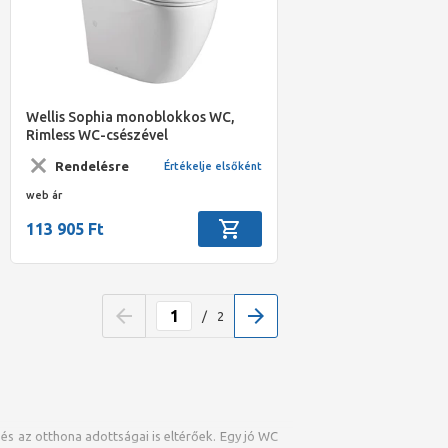
Wellis Sophia monoblokkos WC,
Rimless WC-csészével
Rendelésre
Értékelje elsőként
web ár
113 905 Ft
/
2
s az otthona adottságai is eltérőek. Egy jó WC