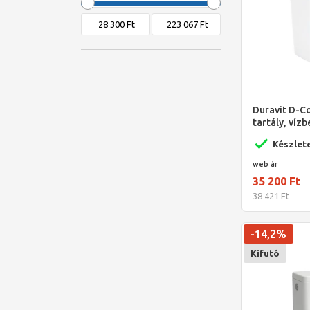
Villeroy
Wellis
Duravit D-
tartály, vízb
Készlet
web ár
35 200 Ft
38 421 Ft
-14,2%
Kifutó