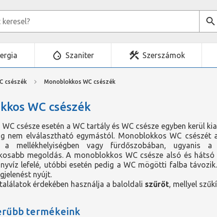
ergia
Szaniter
Szerszámok
C csészék
Monoblokkos WC csészék
kkos WC csészék
C csésze esetén a WC tartály és WC csésze egyben kerül kialak
ig nem elválasztható egymástól. Monoblokkos WC csészét az
ek a mellékhelyiségben vagy fürdőszobában, ugyani
ékosabb megoldás. A monoblokkos WC csésze alsó és hátsó k
nyvíz lefelé, utóbbi esetén pedig a WC mögötti falba távozi
gjelenést nyújt.
alálatok érdekében használja a baloldali
szűrőt
, mellyel szűk
erűbb termékeink