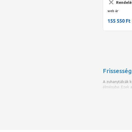
Rendelé
web ár
155 550 Ft
Frissesség
A zuhanytálcák k
élménybe. Ezek 
anyagoknak kösz
Kényelem és 
A zuhanytálcák e
kilépést, így kü
kiváló tapadást 