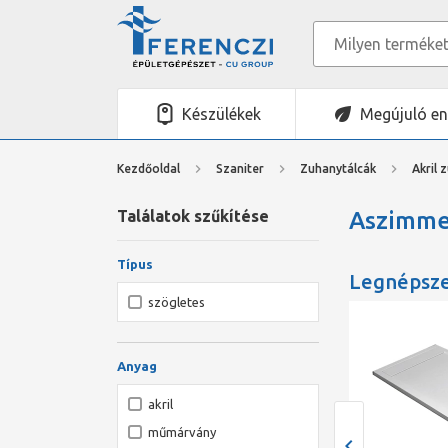
Készülékek
Megújuló en
Kezdőoldal
Szaniter
Zuhanytálcák
Akril 
Találatok szűkítése
Aszimmet
Típus
Legnépsz
szögletes
Anyag
akril
műmárvány