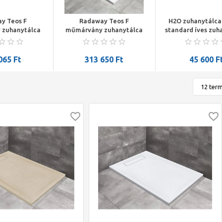
y Teos F
Radaway Teos F
H2O zuhanytálca
 zuhanytálca
műmárvány zuhanytálca
standard íves zuh
x40 mm, HS1
1800x900x40 mm, HS1
80x80x14 15204 s
al, fehér
szifonnal, fehér
065
Ft
313 650
Ft
45 600
F