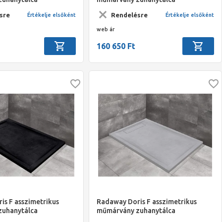
mm szifonnal, fehér
1400x800*40mm szifonnal, fekete
sre
Rendelésre
Értékelje elsőként
Értékelje elsőként
web ár
160 650 Ft
is F asszimetrikus
Radaway Doris F asszimetrikus
zuhanytálca
műmárvány zuhanytálca
mm szifonnal, fekete
1200x900*40mm szifonnal, szürke