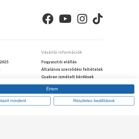
tílusához való tökéletes illeszkedést. Kisebb
tővé, míg a nagyobb teret igénylő
inokhoz illeszkedő, általában márkában
Az íves zuhanykabinokhoz íves zuhanytálca
uhanykabinunkhoz.
Vásárlói információk
 2025
Fogyasztói elállás
Általános szerződési feltételek
Gyakran ismételt kérdések
Online rendelés menete
Értem
Fizetési feltételek
Házhozszállítás
utasít mindent
Részletes beállítások
tte:
Vision-Software, az Octopus 8 ERP forgalmazója
.