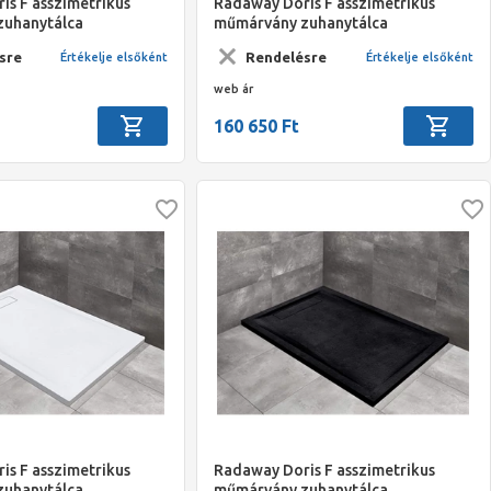
is F asszimetrikus
Radaway Doris F asszimetrikus
zuhanytálca
műmárvány zuhanytálca
mm szifonnal, szürke
1400x800*40mm szifonnal, szürke
sre
Rendelésre
Értékelje elsőként
Értékelje elsőként
web ár
160 650 Ft
is F asszimetrikus
Radaway Doris F asszimetrikus
zuhanytálca
műmárvány zuhanytálca