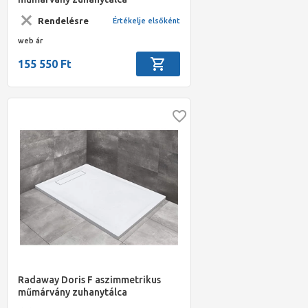
1200x900*40mm szifonnal, beige
Rendelésre
Értékelje elsőként
web ár
155 550 Ft
Radaway Doris F aszimmetrikus
műmárvány zuhanytálca
1200x900*40mm szifonnal, fehér