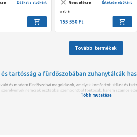
sre
Rendelésre
Értékelje elsőként
Értékelje elsőként
web ár
155 550 Ft
További termékek
 és tartósság a fürdőszobában zuhanytálcák has
iváló és modern fürdőszobai megoldások, amelyek komfortot, stílust és tar
a szerelvények nemcsak esztétikai szempontból fontosak, hanem számos el
Több mutatása
önhetően hosszú távú használatra tervezték azokat.
funkcionalitás
gyik legkiemelkedőbb előnye a kényelem és a funkcionalitás kombinációja. Kia
lönösen idősek vagy mozgáskorlátozott személyek számára is ideális megoldás
biztosít, megelőzve az elcsúszást és baleseteket.