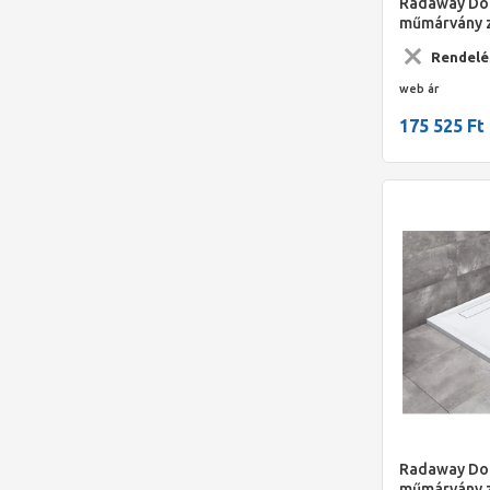
Radaway Dor
műmárvány 
1400x900*40
Rendelé
web ár
175 525 Ft
Radaway Dor
műmárvány 