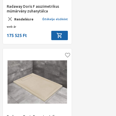
Radaway Doris F asszimetrikus
műmárvány zuhanytálca
1400x900*40mm szifonnal, fekete
Rendelésre
Értékelje elsőként
web ár
175 525 Ft