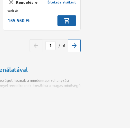
Rendelésre
Értékelje elsőként
web ár
155 550 Ft
/
6
ználatával
tósságot hoznak a mindennapi zuhanyzási
őnnyel rendelkeznek, továbbá a magas minőségű
lakításuk lehetővé teszi a könnyű belépést és
t nyújtanak. A lapos és sima felületük pedig