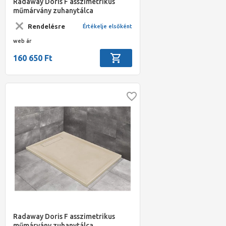
Radaway Doris F asszimetrikus
műmárvány zuhanytálca
1400x800*40mm szifonnal, beige
Rendelésre
Értékelje elsőként
web ár
160 650 Ft
Radaway Doris F asszimetrikus
műmárvány zuhanytálca