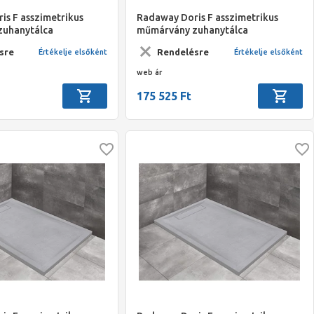
is F asszimetrikus
Radaway Doris F asszimetrikus
zuhanytálca
műmárvány zuhanytálca
mm szifonnal, beige
1400x900*40mm szifonnal, fehér
sre
Rendelésre
Értékelje elsőként
Értékelje elsőként
web ár
175 525 Ft