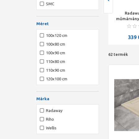
SMC
 gyűjtőprofil zuhany
H2O zuhanytálca Nero C
Radawa
alatti összefolyóhoz:
standard szögletes
műmárvány
Méret
L=150cm
zuhanytálca 90x90x14
1800x1000
szifonnal
szifonn
100x120 cm
68 386
Ft
54 240
Ft
339 
100x80 cm
100x90 cm
62 termék
110x80 cm
110x90 cm
120x100 cm
120x80 cm
120x90 cm
Márka
140x80 cm
Radaway
140x90 cm
Riho
80x100 cm
Wellis
80x110 cm