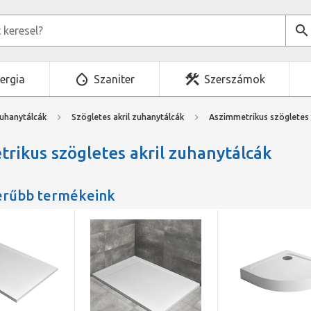
ergia
Szaniter
Szerszámok
zuhanytálcák
Szögletes akril zuhanytálcák
Aszimmetrikus szögletes 
rikus szögletes akril zuhanytálcák
erűbb termékeink