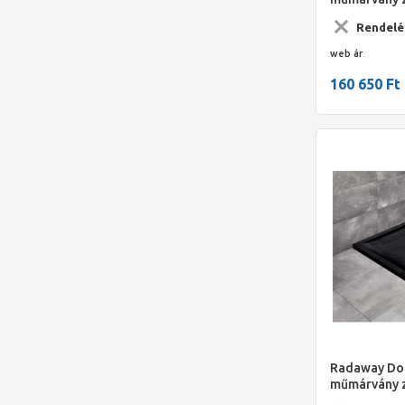
1400x800*40
Rendelé
web ár
160 650 Ft
Radaway Dor
műmárvány 
1200x900*40