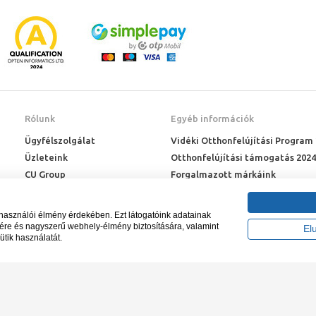
méretek és formák
öbb méretben és formában elérhetők, lehetővé téve a fürdőszoba teréhez és s
én a négyzet vagy a sarok zuhanytálcák kiváló helykihasználást tesznek lehe
 téglalap alakú vagy a szimmetrikus zuhanytálcák is elérhetők. A zuhanykab
ytálcákat érdemes választani, melyek tökéletesen illeszkednek egymáshoz. 
ges, míg szögletes kialakítás esetén a szögletes zuhanytálca kompatibilis z
Rólunk
Egyéb információk
Ügyfélszolgálat
Vidéki Otthonfelújítási Program
Üzleteink
Otthonfelújítási támogatás 2024
CU Group
Forgalmazott márkáink
Rólunk
ÉMI engedélyek
Karrier
Letöltések
lhasználói élmény érdekében. Ezt látogatóink adatainak
Adatkezelési kérelem
sére és nagyszerű webhely-élmény biztosítására, valamint
El
ütik használatát.
Blog
záma NAIH-87052/2015.
Tervezte és készíte