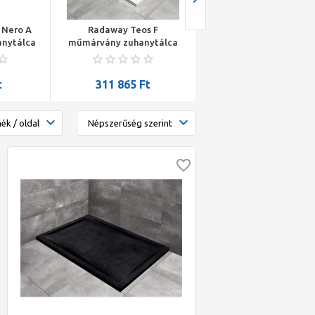
 Nero A
Radaway Teos F
Jika Sofia zuhanytálca
anytálca
műmárvány zuhanytálca
lemez 80x80x14,5cm feh
zifonnal
1600*1000*40mm, HS1
antislip felülettel
szifonnal, fehér
t
311 865
Ft
33 526
Ft