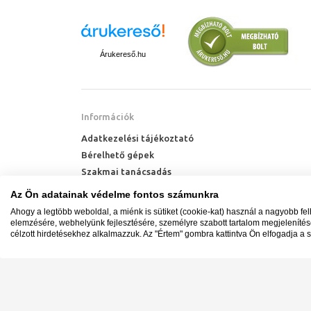
Zuhanytálca 
A zuhanytálcák t
fürdőszobák eset
fürdőszobákban a
Árukereső.hu
megegyező zuhan
beépítése szüksé
Információk
Adatkezelési tájékoztató
Bérelhető gépek
Szakmai tanácsadás
Technik Cool Pro hőszivattyú tájékoztató
Az Ön adatainak védelme fontos számunkra
Milyen radiátort vegyek?
Ahogy a legtöbb weboldal, a miénk is sütiket (cookie-kat) használ a nagyobb fe
Hőszivattyú kalkulátor
elemzésére, webhelyünk fejlesztésére, személyre szabott tartalom megjeleníté
célzott hirdetésekhez alkalmazzuk. Az "Értem" gombra kattintva Ön elfogadja a s
Minden jog fenntartva. © Adatkezelés nyilvántartási s
Ügyfélszolgálat: +36 1 700 3500