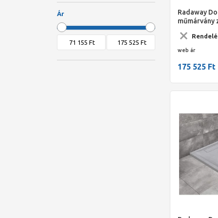
80x120 cm
Radaway Dor
Ár
80x90 cm
műmárvány 
90x100 cm
1400x900*40
Rendelé
90x110 cm
web ár
90x120 cm
175 525 Ft
90x80 cm