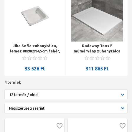
Jika Sofia zuhanytálca,
Radaway Teos F
lemez 80x80x14,5cm fehér,
műmárvány zuhanytálca
antislip felülettel
1600*1000*40mm, HS1
szifonnal, fehér
33 526
Ft
311 865
Ft
4 termék