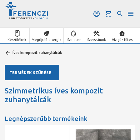
Készülékek
Megújuló energia
Szaniter
Szerszámok
Víz-gáz-fűtés
Íves kompozit zuhanytálcák
TERMÉKEK SZŰRÉSE
Szimmetrikus íves kompozit
zuhanytálcák
Legnépszerűbb termékeink