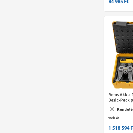
84 985 Ft
Rems Akku-P
Basic-Pack 
fogóval, XL-
Rendelé
web ár
1 518 594 