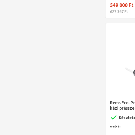
549 000 Ft
627 367 Ft
Rems Eco-Pr
kézi préssz
Készlet
web ár