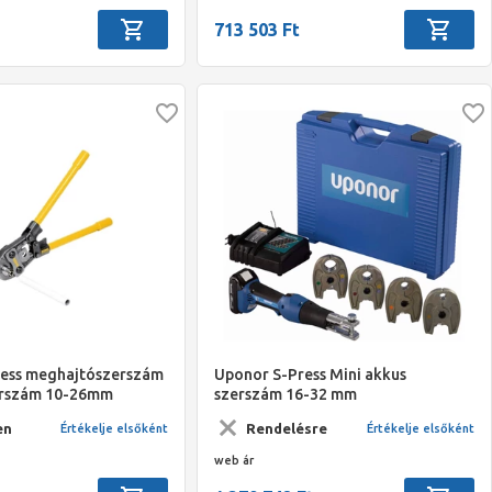
713 503 Ft
ess meghajtószerszám
Uponor S-Press Mini akkus
erszám 10-26mm
szerszám 16-32 mm
en
Rendelésre
Értékelje elsőként
Értékelje elsőként
web ár