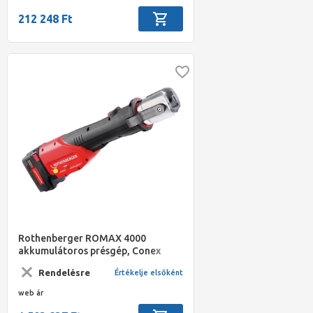
212 248 Ft
Rothenberger ROMAX 4000
akkumulátoros présgép, Conex
Banninger MaxiPro 1/4–1.1/8"
Rendelésre
Értékelje elsőként
préspofákkal
web ár