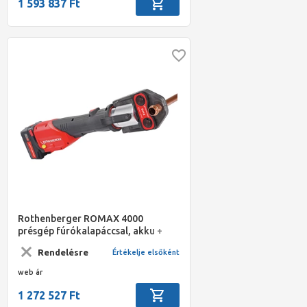
1 593 837 Ft
Rothenberger ROMAX 4000
présgép fúrókalapáccsal, akku +
gyorstöltő, kofferben, standard TH
Rendelésre
Értékelje elsőként
16-20-26 préspofákkal
web ár
1 272 527 Ft