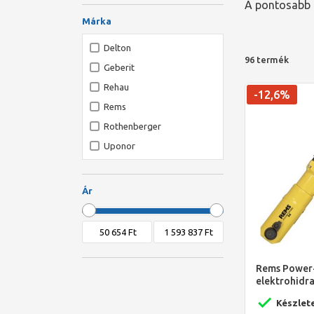
A pontosabb t
Márka
Delton
96 termék
Geberit
Rehau
-12,6%
Rems
Rothenberger
Uponor
VIEGA
Ár
Rems Power-
elektrohidra
Készlet