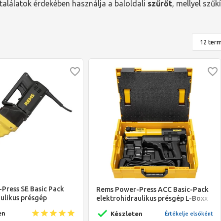
alálatok érdekében használja a baloldali
szűrőt
, mellyel szűk
Press SE Basic Pack
Rems Power-Press ACC Basic-Pack
ulikus présgép
elektrohidraulikus présgép L-Boxx
en
Készleten
Értékelje elsőként