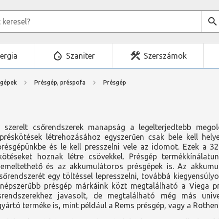
ergia
Szaniter
Szerszámok
mgépek
Présgép, préspofa
Présgép
 szerelt csőrendszerek manapság a legelterjedtebb mego
préskötések létrehozásához egyszerűen csak bele kell hel
présgépünkbe és le kell presszelni vele az idomot. Ezek a 3
kötéseket hoznak létre csövekkel. Présgép termékkínálat
zemeltethető és az akkumulátoros présgépek is. Az akkumu
sőrendszerét egy töltéssel lepresszelni, továbbá kiegyensúl
gnépszerűbb présgép márkáink közt megtalálható a Viega pré
srendszerekhez javasolt, de megtalálható még más unive
gyártó terméke is, mint például a Rems présgép, vagy a Rothen