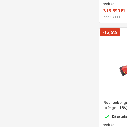
web ár
319 890 Ft
366 041 Ft
-12,5%
Rothenberg
présgép 18V
gyorstöltő 
Készlet
VTSZ: 8467
web ár