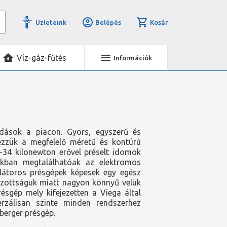
Üzleteink
Belépés
Kosár
Víz-gáz-fűtés
Információk
ldások a piacon. Gyors, egyszerű és
yezzük a megfelelő méretű és kontúrú
2-34 kilonewton erővel préselt idomok
unkban megtalálhatóak az elektromos
látoros présgépek képesek egy egész
yozottságuk miatt nagyon könnyű velük
sgép mely kifejezetten a Viega által
rzálisan szinte minden rendszerhez
berger présgép.