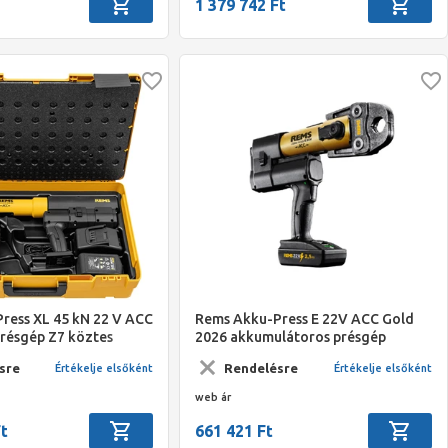
1 379 742 Ft
ress XL 45 kN 22 V ACC
Rems Akku-Press E 22V ACC Gold
présgép Z7 köztes
2026 akkumulátoros présgép
Boxx, akku, töltő
töltővel és akkuval
sre
Rendelésre
Értékelje elsőként
Értékelje elsőként
web ár
Ft
661 421 Ft