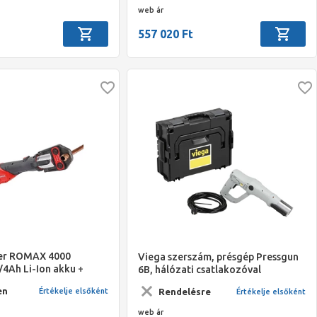
web ár
557 020 Ft
er ROMAX 4000
Viega szerszám, présgép Pressgun
/4Ah Li-Ion akku +
6B, hálózati csatlakozóval
ROCASE kofferben
en
Rendelésre
Értékelje elsőként
Értékelje elsőként
2920
web ár