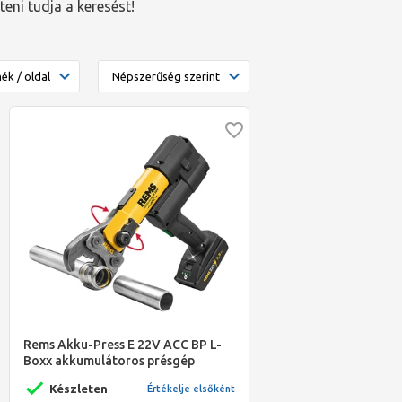
íteni tudja a keresést!
Rems Akku-Press E 22V ACC BP L-
Boxx akkumulátoros présgép
töltővel és akkuval
Készleten
Értékelje elsőként