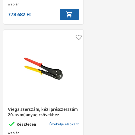
web ár
778 682 Ft
Viega szerszám, kézi présszerszám
20-as műanyag csövekhez
Készleten
Értékelje elsőként
web ár