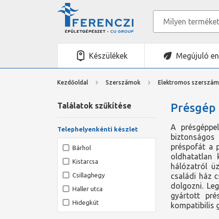
Készülékek
Megújuló en
Kezdőoldal
Szerszámok
Elektromos szerszá
Találatok szűkítése
Présgép
A présgéppel
Telephelyenkénti készlet
biztonságos 
préspofát a 
Bárhol
oldhatatlan 
Kistarcsa
hálózatról ü
Csillaghegy
családi ház c
dolgozni. Le
Haller utca
gyártott pré
Hidegkút
kompatibilis 