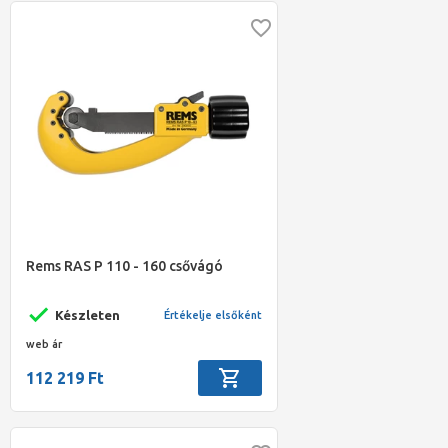
Rems RAS P 110 - 160 csővágó
Készleten
Értékelje elsőként
web ár
112 219 Ft