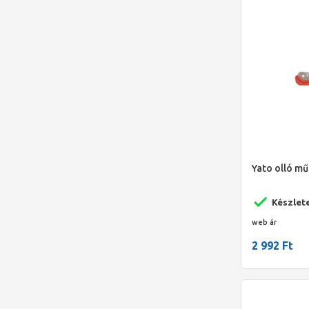
Yato olló m
Készlet
web ár
2 992 Ft