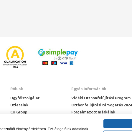
Rólunk
Egyéb információk
Ügyfélszolgálat
Vidéki Otthonfelújítási Program
Üzleteink
Otthonfelújítási támogatás 2024
CU Group
Forgalmazott márkáink
Rólunk
ÉMI engedélyek
Karrier
Letöltések
lhasználói élmény érdekében. Ezt látogatóink adatainak