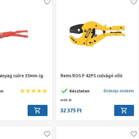
űanyag csőre 35mm-ig
Rems ROS P 42PS csővágó olló
en
Készleten
Értékelje elsőként
web ár
32 375 Ft