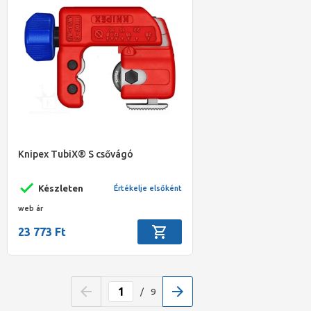
Knipex TubiX® S csővágó
Készleten
Értékelje elsőként
web ár
23 773 Ft
/
9