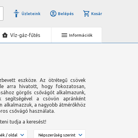
Üzleteink
Belépés
Kosár
Víz-gáz-fűtés
Információk
zbevett eszköze. Az ötrétegű csövek
le arra hivatott, hogy fokozatosan,
gásához görgős csővágót alkalmazunk,
k segítségével a csövön apránként
tén alkalmazzuk, a nagyobb átmérőkhöz
toros csővágó használata.
íteni tudja a keresést!