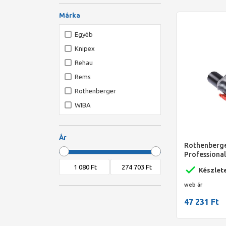
Márka
Egyéb
Knipex
Rehau
Rems
Rothenberger
WIBA
YATO
Ár
Rothenberg
Professiona
0-63mm PE
Készlet
web ár
47 231 Ft