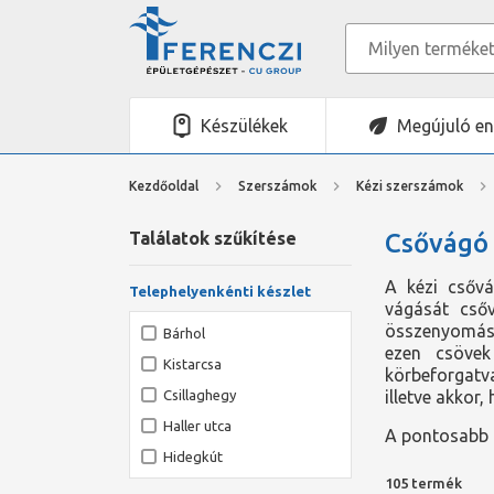
Készülékek
Megújuló en
Kezdőoldal
Szerszámok
Kézi szerszámok
Találatok szűkítése
Csővágó
A kézi csővá
Telephelyenkénti készlet
vágását csőv
összenyomás 
Bárhol
ezen csövek
Kistarcsa
körbeforgatv
Csillaghegy
illetve akkor
Haller utca
A pontosabb t
Hidegkút
105 termék