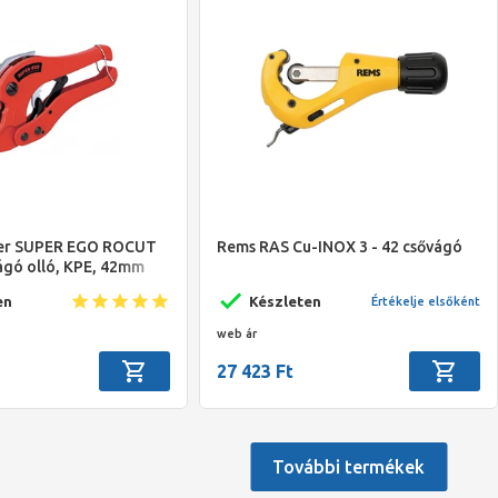
er SUPER EGO ROCUT
Rems RAS Cu-INOX 3 - 42 csővágó
ágó olló, KPE, 42mm
en
Készleten
Értékelje elsőként
web ár
27 423 Ft
További termékek