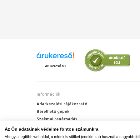
Árukereső.hu
Információk
Adatkezelési tájékoztató
Bérelhető gépek
Szakmai tanácsadás
Technik Cool Pro hőszivattyú tájékoztató
Az Ön adatainak védelme fontos számunkra
Milyen radiátort vegyek?
Ahogy a legtöbb weboldal, a miénk is sütiket (cookie-kat) használ a nagyobb fe