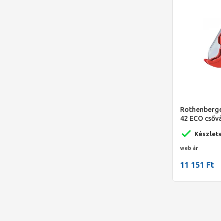
Rothenberg
42 ECO csőv
Készlet
web ár
11 151 Ft