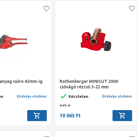
űanyag csőre 42mm-ig
Rothenberger MINICUT 2000
csővágó rézcső 3-22 mm
en
Készleten
Értékelje elsőként
Értékelje elsőként
web ár
10 063 Ft