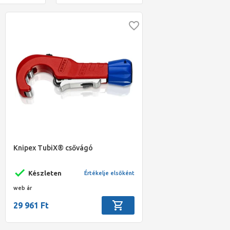
Knipex TubiX® csővágó
Készleten
Értékelje elsőként
web ár
29 961 Ft