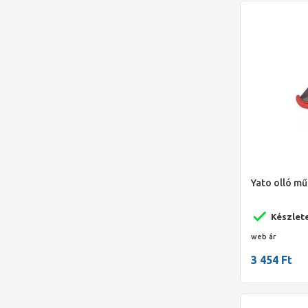
Yato olló m
Készlet
web ár
3 454 Ft