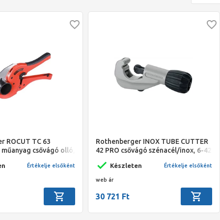
er ROCUT TC 63
Rothenberger INOX TUBE CUTTER
l műanyag csővágó olló,
42 PRO csővágó szénacél/inox, 6-42
mm
en
Készleten
Értékelje elsőként
Értékelje elsőként
web ár
30 721 Ft