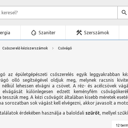
ergia
Szaniter
Szerszámok
Csőszerelő kéziszerszámok
Csővágó
gó az épületgépészeti csőszerelés egyik leggyakrabban ké
ágó olló segítségével oldjuk meg, melynek racsnis kivite
nélkül lehessen elvágni a csövet. A réz- és acélcsövek vá
 elvágását különlegesen edzett keményfém csővágókeré
a tesszük meg. A kézi csővágót általában kisebb méretek ese
, ha sorozatban sok vágást kell elvégezni, akkor javasolt a mo
alálatok érdekében használja a baloldali
szűrőt
, mellyel szűk