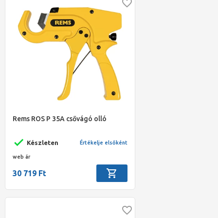
Rems ROS P 35A csővágó olló
Készleten
Értékelje elsőként
web ár
30 719 Ft