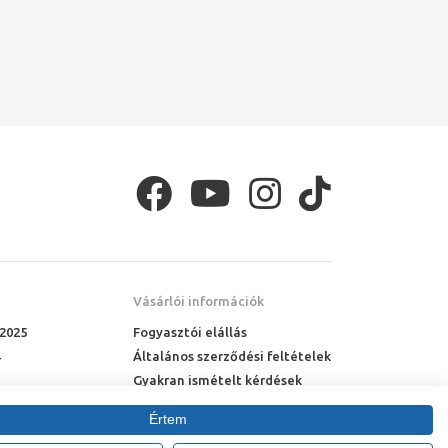
Vásárlói információk
 2025
Fogyasztói elállás
Általános szerződési feltételek
Gyakran ismételt kérdések
Online rendelés menete
Értem
Fizetési feltételek