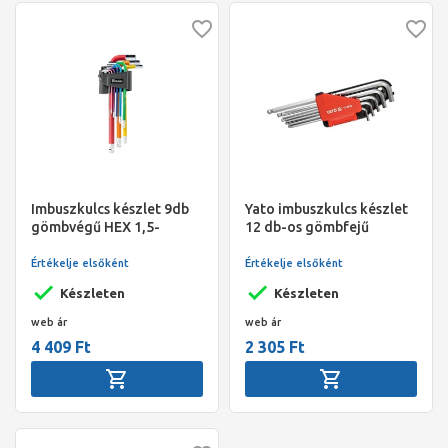
Imbuszkulcs készlet 9db
Yato imbuszkulcs készlet
gömbvégű HEX 1,5-
12 db-os gömbfejű
10mm,hosszú
Értékelje elsőként
Értékelje elsőként
Készleten
Készleten
web ár
web ár
4 409 Ft
2 305 Ft