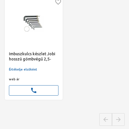
Imbuszkulcs készlet Jobi
hosszú gömbvégű 2,5-
10mm
Értékelje elsőként
web ár
call