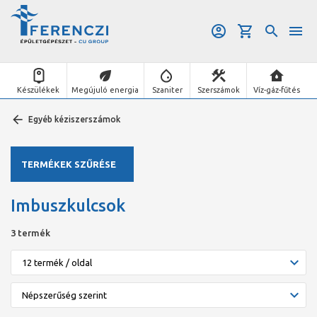
Készülékek
Megújuló energia
Szaniter
Szerszámok
Víz-gáz-fűtés
Egyéb kéziszerszámok
TERMÉKEK SZŰRÉSE
Imbuszkulcsok
3 termék