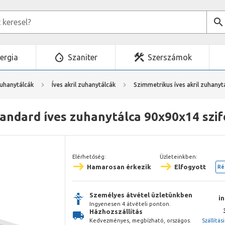
ergia
Szaniter
Szerszámok
zuhanytálcák
Íves akril zuhanytálcák
Szimmetrikus íves akril zuhanyt
andard íves zuhanytálca 90x90x14 szi
Elérhetőség:
Üzleteinkben:
Hamarosan érkezik
Elfogyott
Ré
Személyes átvétel üzletünkben
i
Ingyenesen 4 átvételi ponton.
Házhozszállítás
Kedvezményes, megbízható, országos.
Szállítás