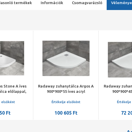
Hasonló termékek
Információk
Csomagvarázsló
Véleménye
s Stone A íves
Radaway zuhanytálca Argos A
Radaway zuhan
álca előlappal,
900*900*55 íves acryl
900*900*45
zifonnal, fehér
tálca+szifon
tálca+
e elsőként
Értékelje elsőként
Értékelje
50 Ft
100 605 Ft
72 2