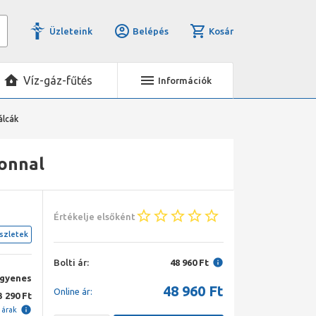
Üzleteink
Belépés
Kosár
Víz-gáz-fűtés
Információk
álcák
fonnal
Értékelje elsőként
szletek
Bolti ár:
48 960 Ft
ngyenes
48 960
Ft
Online ár:
3 290 Ft
i árak