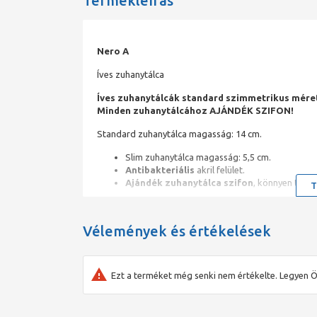
Termékleírás
Nero A
Íves zuhanytálca
Íves zuhanytálcák standard szimmetrikus mére
Minden zuhanytálcához AJÁNDÉK SZIFON!
Standard zuhanytálca magasság: 14 cm.
Slim zuhanytálca magasság: 5,5 cm.
Antibakteriális
akril felület.
Ajándék zuhanytálca szifon
, könnyen tiszt
T
Vélemények és értékelések
Ezt a terméket még senki nem értékelte. Legyen Ö