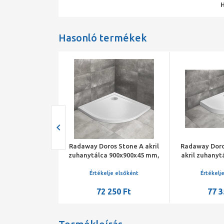
Hasonló termékek
uhanytálca íves
Radaway Doros Stone A akril
Radaway Doro
Rondo 90x90x50
zuhanytálca 900x900x45 mm,
akril zuhanyt
íthető
szifonnal, fehér
900x900x115 s
je elsőként
Értékelje elsőként
Értékelj
-
72 250 Ft
77 3