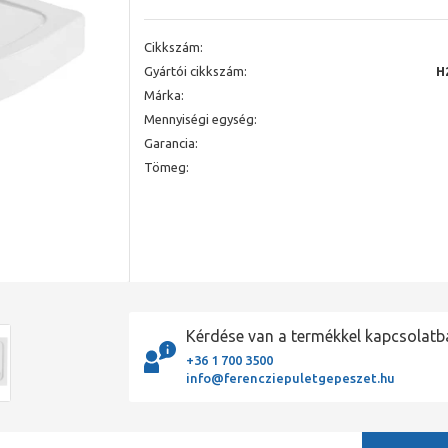
Cikkszám:
Gyártói cikkszám:
H
Márka:
Mennyiségi egység:
Garancia:
Tömeg:
Kérdése van a termékkel kapcsolatb
+36 1 700 3500
info@ferencziepuletgepeszet.hu