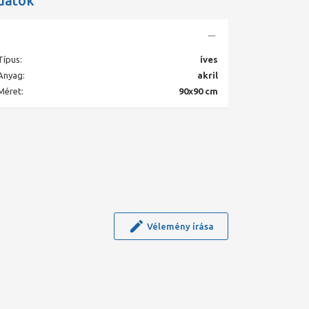
datok
Típus:
íves
Anyag:
akril
Méret:
90x90 cm
Vélemény írása