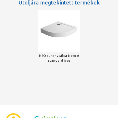
Utoljára megtekintett termékek
H2O zuhanytálca Nero A
standard íves
zuhanytálca 90x90x14
szifonnal