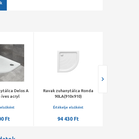
k
ytálca Delos A
Ravak zuhanytálca Ronda
Roltechnik zuh
 íves acryl
90LA(910x910)
Akril Flat Ro
szifon
beépí
 elsőként
Értékelje elsőként
Értékelje 
00 Ft
94 430 Ft
-