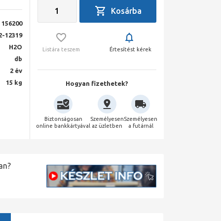
156200
2-12319
H2O
Listára teszem
Értesítést kérek
db
2 év
15 kg
Hogyan fizethetek?
Biztonságosan
Személyesen
Személyesen
online bankkártyával
az üzletben
a futárnál
an?