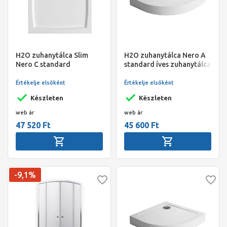
H2O zuhanytálca Slim
H2O zuhanytálca Nero A
Nero C standard
standard íves zuhanytálca
szögletes zuhanytálca
80x80x14 15204 szifonnal
80x80x8 szifonnal
Értékelje elsőként
Értékelje elsőként
Készleten
Készleten
web ár
web ár
47 520 Ft
45 600 Ft
-9,1%