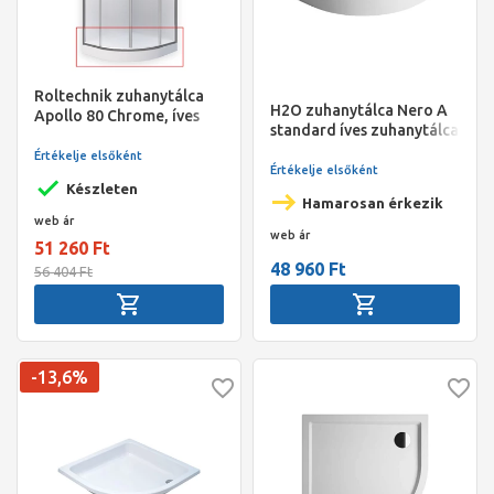
Roltechnik zuhanytálca
H2O zuhanytálca Nero A
Apollo 80 Chrome, íves
standard íves zuhanytálca
90x90x14 szifonnal
Értékelje elsőként
Értékelje elsőként
Készleten
Hamarosan érkezik
web ár
web ár
51 260 Ft
48 960 Ft
56 404 Ft
-13,6%