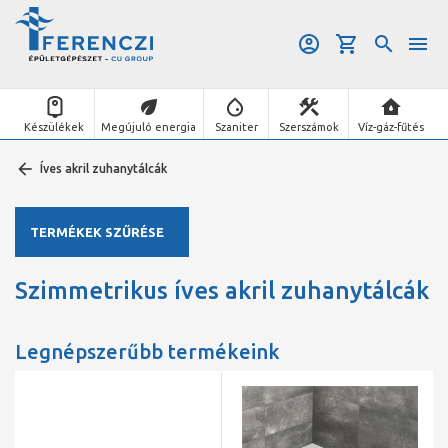
Készülékek
Megújuló energia
Szaniter
Szerszámok
Víz-gáz-fűtés
Íves akril zuhanytálcák
TERMÉKEK SZŰRÉSE
Szimmetrikus íves akril zuhanytálcák
Legnépszerűbb termékeink