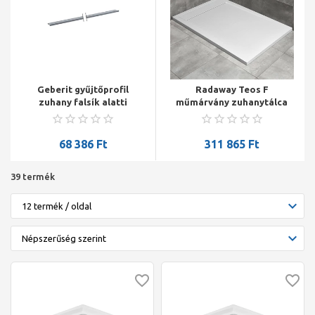
Geberit gyűjtőprofil
Radaway Teos F
zuhany falsík alatti
műmárvány zuhanytálca
összefolyóhoz: L=150cm
1600*1000*40mm, HS1
szifonnal, fehér
68 386
Ft
311 865
Ft
39 termék