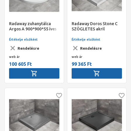
Radaway zuhanytálca
Radaway Doros Stone C
Argos A 900*900*55 íves
SZÖGLETES akril
acryl tálca+szifon
zuhanytálca előlappal,
1000x1000x115, ST620-as
Értékelje elsőként
Értékelje elsőként
szifonnal, fehér
Rendelésre
Rendelésre
web ár
web ár
100 605 Ft
99 365 Ft