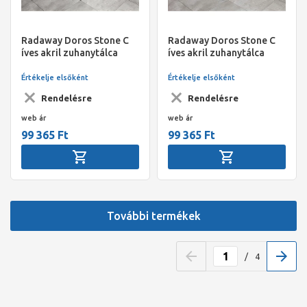
Radaway Doros Stone C
Radaway Doros Stone C
íves akril zuhanytálca
íves akril zuhanytálca
előlappal, 1000x1000x115
előlappal, 1000x1000x115
szifonnal, antracit
szifonnal, fekete
Értékelje elsőként
Értékelje elsőként
Rendelésre
Rendelésre
web ár
web ár
99 365 Ft
99 365 Ft
További termékek
/
4