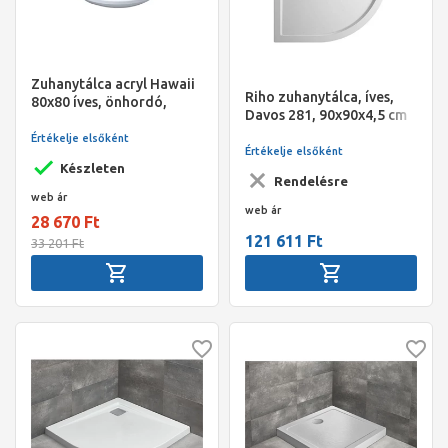
Zuhanytálca acryl Hawaii
Riho zuhanytálca, íves,
80x80 íves, önhordó,
Davos 281, 90x90x4,5 cm
szifon nélkül
(csak lábbal telepíthető)
Értékelje elsőként
tartozék láb+előlap
Értékelje elsőként
Készleten
Rendelésre
web ár
web ár
28 670 Ft
121 611 Ft
33 201 Ft