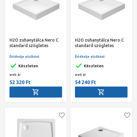
H2O zuhanytálca Nero C
H2O zuhanytálca Nero C
standard szögletes
standard szögletes
zuhanytálca 80x80x14
zuhanytálca 90x90x14
szifonnal
szifonnal
Értékelje elsőként
Értékelje elsőként
Készleten
Készleten
web ár
web ár
52 320 Ft
54 240 Ft