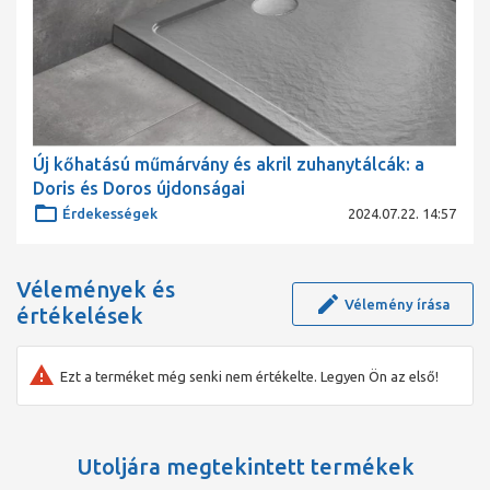
gazdaságosabb, így sok vásárlónk az akrilt választja.
Legjobb zuhanytálcáink között az Ön egyéni ízlése és
költségvetése döntő tényező - akár akrilt, akár műmárványt
választ, biztos lehet abban, hogy kiváló minőséget kap.
Új kőhatású műmárvány és akril zuhanytálcák: a
Doris és Doros újdonságai
Érdekességek
2024.07.22. 14:57
Vélemények és
Vélemény írása
értékelések
Ezt a terméket még senki nem értékelte. Legyen Ön az első!
Utoljára megtekintett termékek