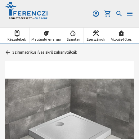
Készülékek
Megújuló energia
Szaniter
Szerszámok
Víz-gáz-fűtés
Szimmetrikus íves akril zuhanytálcák