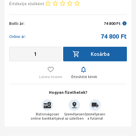
Értékelje elsőként
Bolti ár:
74 800 Ft
74 800
Ft
Online ár:
Listára teszem
Értesítést kérek
Hogyan fizethetek?
Biztonságosan
Személyesen
Személyesen
online bankkártyával
az üzletben
a futárnál