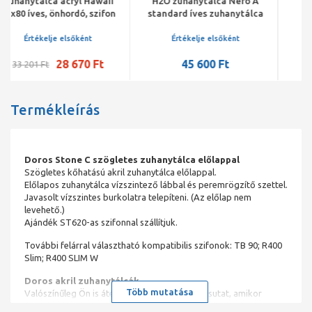
H2O zuhanytálca Nero A
Radaway Doros Stone A
standard íves zuhanytálca
akril zuhanytálca
80x80x14 15204 szifonnal
800x800x45 mm, szifonnal,
fekete
Értékelje elsőként
Értékelje elsőként
45 600 Ft
68 850 Ft
Termékleírás
Doros Stone C szögletes zuhanytálca előlappal
Szögletes kőhatású akril zuhanytálca előlappal.
Előlapos zuhanytálca vízszintező lábbal és peremrögzítő szettel.
Javasolt vízszintes burkolatra telepíteni. (Az előlap nem
levehető.)
Ajándék ST620-as szifonnal szállítjuk.
További felárral választható kompatibilis szifonok: TB 90; R400
Slim; R400 SLIM W
Doros akril zuhanytálcák
Több mutatása
Valószínűleg Ön is átélt már érzelmi hullámvasutat, amikor
meglát egy zuhanyzót, egy kádat vagy egy zuhanytálcát, és azt