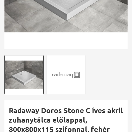
Radaway Doros Stone C íves akril
zuhanytálca előlappal,
800x800x115 szifonnal, fehér