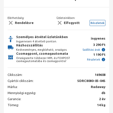
Elérhetőség:
Üzleteinkben:
Rendelésre
Elfogyott
Részletek
Személyes átvétel üzletünkben
ingyenes
Ingyenesen 4 átvételi ponton.
3 290 Ft
Házhozszállítás
Kedvezményes, megbízható, országos.
Szállítási árak
Csomagpont, csomagautomata
1 190 Ft
Országszerte többezer MPL és FOXPOST
Részletek
csomagautomatába és csomagpontra!
Cikkszám:
169608
Gyártói cikkszám:
SDRC8080-05-04S
Márka:
Radaway
Mennyiségi egység:
db
Garancia:
2 év
Tömeg:
14 kg