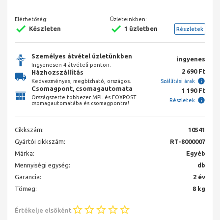
Elérhetőség:
Üzleteinkben:
Készleten
1 üzletben
Részletek
Személyes átvétel üzletünkben
ingyenes
Ingyenesen 4 átvételi ponton.
2 690 Ft
Házhozszállítás
Kedvezményes, megbízható, országos.
Szállítási árak
Csomagpont, csomagautomata
1 190 Ft
Országszerte többezer MPL és FOXPOST
Részletek
csomagautomatába és csomagpontra!
Cikkszám:
10541
Gyártói cikkszám:
RT-8000007
Márka:
Egyéb
Mennyiségi egység:
db
Garancia:
2 év
Tömeg:
8 kg
Értékelje elsőként