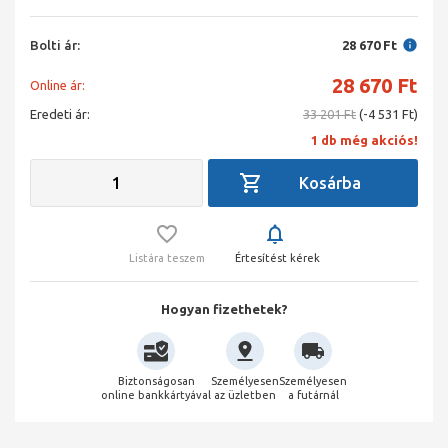
Bolti ár:
28 670 Ft
28 670
Ft
Online ár:
Eredeti ár:
33 201 Ft
(-4 531 Ft)
1 db még akciós!
Listára teszem
Értesítést kérek
Hogyan fizethetek?
Biztonságosan
Személyesen
Személyesen
online bankkártyával
az üzletben
a futárnál