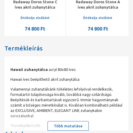
Radaway Doros Stone C
Radaway Doros Stone A
íves akril zuhanytálca
íves akril zuhanytálca
előlappal, 800x800x115
előlappal, 800x800x115
szifonnal, fehér
szifonnal, fehér
Értékelje elsőként
Értékelje elsőként
74 800 Ft
74 800 Ft
Termékleírás
Hawaii zuhanytálca
acryl 80x80 íves
Hawaii íves beépíthető akril zuhanytálca
Valamennyi zuhanytálcánk tökéletes lefolyóval rendelkezik,
formatartó tulajdonsága kiváló, továbbá nagy szilárdságú.
Beépítésük és karbantartásuk egyszerű. Immár hagyománynak
számít a bőséges méretkínálat is. Kiválóan kombinálható például
az EXCLUSIVE, AMBIENT, ELEGANT LINE zuhanykabin
sorozatunkal.
Termékjellemzők:
Több mutatása