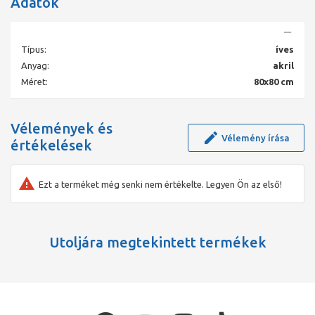
Adatok
rádiusz: r550
15-16 cm magas
5 mm akril üvegszál erősítéssel
Gyártó: Roltechnik
Típus:
íves
Garancia 24 hónap?
Anyag:
akril
Termékverziók:
Méret:
80x80 cm
1, Hawaii íves beépíthető akril zuhanytálca 80x80x15 cm
Vélemények és
Cikkszám:8000007
Vélemény írása
Méret:80x80x15 cm
értékelések
Ezt a terméket még senki nem értékelte. Legyen Ön az első!
Utoljára megtekintett termékek