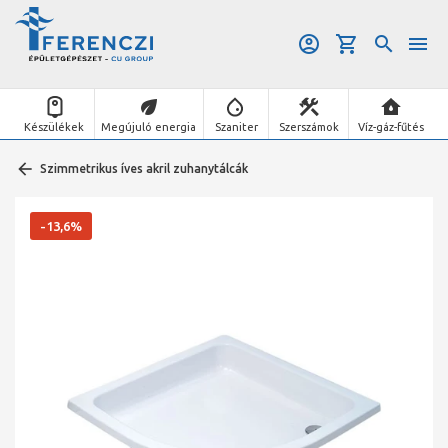
Készülékek
Megújuló energia
Szaniter
Szerszámok
Víz-gáz-fűtés
Szimmetrikus íves akril zuhanytálcák
-13,6%