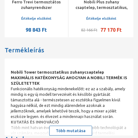
Ferro Trevi termosztátos
Nobili Plus zuhany
zuhanyrendszer
csaptelep, termosztatikus,
fejzuhannyal és
zuhanygarnitúrával
kézizuhannyal, króm
Értékelje elsőként
Értékelje elsőként
98 843 Ft
77 170 Ft
82 166 Ft
Termékleírás
Nobili Tower termosztatikus zuhanycsaptelep
MAXIMÁLIS HATÉKONYSÁG AHOGYAN A NOBILI TERMÉK IS
SZÜLETETTEK
Funkcionális hatékonyság mindenekelőtt: ez az a szabály, amely
mindig is egy új modell tervezését és későbbi gyártását
támasztotta alá - természetesen az esztétika figyelmen kívül
hagyása nélkül, de ezt mindig alárendelve azoknak a
jellemzőknek, amelyek lehetővé teszik, hogy a mixer a jólét
eszköze legyen. és élvezet a mindennapi használat során.
KUTATÁS ÉS INNOVÁCIÓ
Több mint hatvan éve tervezzük a lehető legjobb technológiát a
Több mutatása
víz számára, meggyőződésünk, hogy avantgárd termelési