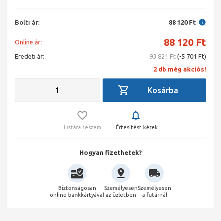
Bolti ár:
88 120 Ft
88 120
Ft
Online ár:
Eredeti ár:
93 821 Ft
(-5 701 Ft)
2 db még akciós!
Listára teszem
Értesítést kérek
Hogyan fizethetek?
Biztonságosan
Személyesen
Személyesen
online bankkártyával
az üzletben
a futárnál