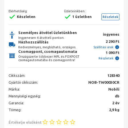
Elérhetőség:
Üzleteinkben:
Készleten
1 üzletben
Részletek
Személyes átvétel üzletünkben
ingyenes
Ingyenesen 4 átvételi ponton.
2 290 Ft
Házhozszállítás
Kedvezményes, megbízható, országos.
Szállítási árak
Csomagpont, csomagautomata
1 090 Ft
Országszerte többezer MPL és FOXPOST
Részletek
csomagautomatába és csomagpontra!
Cikkszám:
128340
Gyártói cikkszám:
NOB-TW00030CR
Márka:
Nobili
Mennyiségi egység:
db
Garancia:
2 év
Tömeg:
2,9 kg
Értékelje elsőként