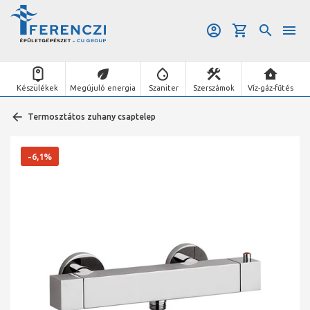
Készülékek
Megújuló energia
Szaniter
Szerszámok
Víz-gáz-fűtés
Termosztátos zuhany csaptelep
-6,1%