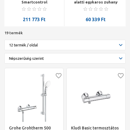
Smartcontrol
alatti egykaros zuhany
termosztátos színkészlet,
csaptelep, króm
3 utas váltó, króm
211 773
Ft
60 339
Ft
19 termék
Grohe Grohtherm 500
Kludi Basic termosztátos