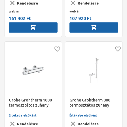
Rendelésre
Rendelésre
web ár
web ár
161 402 Ft
107 920 Ft
Grohe Grohtherm 1000
Grohe Grohtherm 800
termosztátos zuhany
termosztátos zuhany
csaptelep
csaptelep 900 mm-es sines
zuhanyszettel
Értékelje elsőként
Értékelje elsőként
Rendelésre
Rendelésre