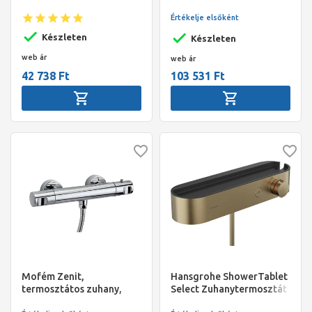
zuhany csaptelep króm
zuhanycsaptelep, króm
Értékelje elsőként
Készleten
Készleten
web ár
web ár
42 738 Ft
103 531 Ft
Mofém Zenit,
Hansgrohe ShowerTablet
termosztátos zuhany,
Select Zuhanytermosztát
zuhanyszett nélkül
400, falsíkon kívüli