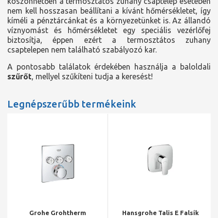
köszönhetően a termosztátos zuhany csaptelep esetében
nem kell hosszasan beállítani a kívánt hőmérsékletet, így
kíméli a pénztárcánkat és a környezetünket is. Az állandó
víznyomást és hőmérsékletet egy speciális vezérlőfej
biztosítja, éppen ezért a termosztátos zuhany
csaptelepen nem található szabályozó kar.
A pontosabb találatok érdekében használja a baloldali
szűrőt
, mellyel szűkíteni tudja a keresést!
Legnépszerűbb termékeink
Grohe Grohtherm
Hansgrohe Talis E Falsík