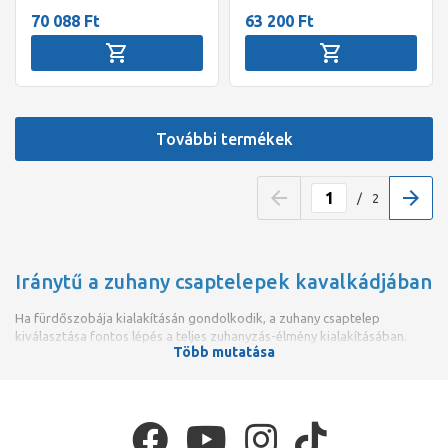
70 088 Ft
63 200 Ft
További termékek
/
2
Iránytű a zuhany csaptelepek kavalkádjában
Ha fürdőszobája kialakításán gondolkodik, a zuhany csaptelep
kiválasztása fontos lépés a teljes zuhanyzás-élmény kialakításában.
Több mutatása
Kiválasztásuk során számos tényezőt szükséges figyelembe venni,
például a zuhanyzó típusa, színe, vagy a zuhany csaptelep
funkcionalitása is. Fontos, hogy a kiválasztott zuhanycsaptelep
illeszkedjen a fürdőszobánk stílusához is, hisz így lesz teljes a
használati élmény.