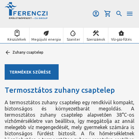
Készülékek
Megújuló energia
Szaniter
Szerszámok
Víz-gáz-fűtés
Zuhany csaptelep
TERMÉKEK SZŰRÉSE
Termosztátos zuhany csaptelep
A termosztátos zuhany csaptelep egy rendkívül kompakt,
biztonságos és környezetbarát megoldás. A
termosztátos zuhany csaptelep alapvetően 38°C-os
vízhőmérsékletre van beállítva, így meggátolja az annál
melegebb víz megengedését, mely gyermekek számára is
biztonságos fürdést biztosít. A fix hőmérsékletnek