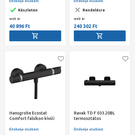
szereléshez szálcsiszolt
Értékelje elsőként
Értékelje elsőként
bronz
Készleten
Rendelésre
web ár
web ár
40 896 Ft
240 302 Ft
Hansgrohe Ecostat
Ravak TD F 033.20BL
Comfort falsíkon kívüli
termosztátos
zuhanytermosztát, matt
zuhanycsaptelep szett
fekete
nélkül, matt fekete
Értékelje elsőként
Értékelje elsőként