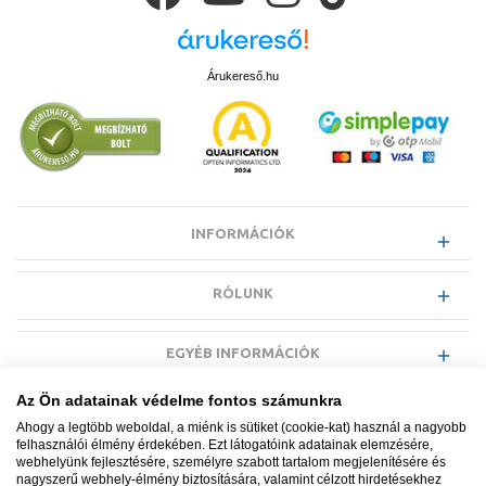
Árukereső.hu
INFORMÁCIÓK
RÓLUNK
Főbb szempontok a zuhany csaptelep kiválasztásához
EGYÉB INFORMÁCIÓK
Kényelem és ergonómia
Az Ön adatainak védelme fontos számunkra
VÁSÁRLÓI INFORMÁCIÓK
Ahogy a legtöbb weboldal, a miénk is sütiket (cookie-kat) használ a nagyobb
A kényelem kulcsfontosságú szerepet játszik a zuhanyzás élményében,
felhasználói élmény érdekében. Ezt látogatóink adatainak elemzésére,
és a modern zuhany csaptelepek kialakításukkal és funkcióikkal
webhelyünk fejlesztésére, személyre szabott tartalom megjelenítésére és
hozzájárulnak ehhez. Az ergonómikusan kialakított fogantyúk, valamint
nagyszerű webhely-élmény biztosítására, valamint célzott hirdetésekhez