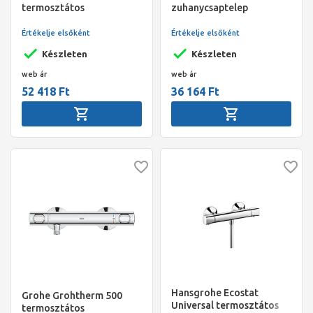
termosztátos
zuhanycsaptelep
zuhanycsaptelep
zuhanyszettel, króm
Értékelje elsőként
Értékelje elsőként
Készleten
Készleten
web ár
web ár
52 418 Ft
36 164 Ft
Hansgrohe Ecostat
Grohe Grohtherm 500
Universal termosztátos
termosztátos