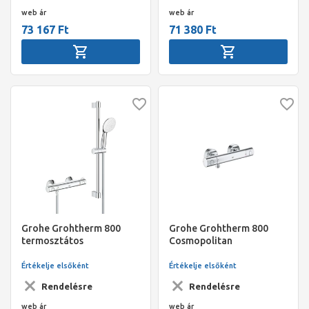
web ár
web ár
73 167 Ft
71 380 Ft
Grohe Grohtherm 800
Grohe Grohtherm 800
termosztátos
Cosmopolitan
zuhanycsaptelep 1/2",
termosztátos zuhany
600 mm-es sines
csaptelep
Értékelje elsőként
Értékelje elsőként
zuhanyszettel (2 funkciós
Rendelésre
Rendelésre
kézizuhany)
web ár
web ár