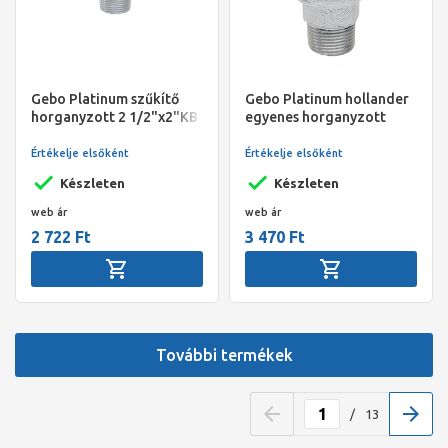
Gebo Platinum szűkítő
Gebo Platinum hollander
horganyzott 2 1/2"x2"KB
egyenes horganyzott
5/4" KB
Értékelje elsőként
Értékelje elsőként
Készleten
Készleten
web ár
web ár
2 722 Ft
3 470 Ft
További termékek
/
13