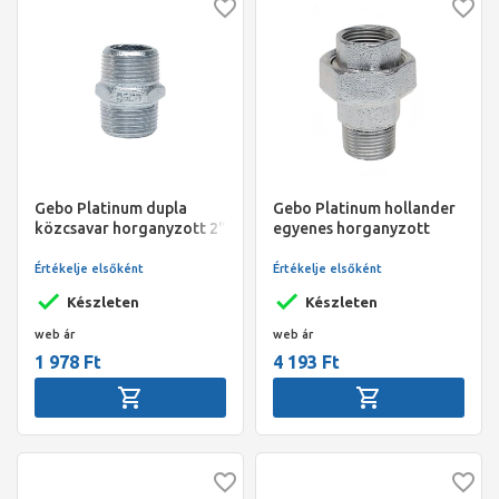
Gebo Platinum dupla
Gebo Platinum hollander
közcsavar horganyzott 2"
egyenes horganyzott
6/4" KB
Értékelje elsőként
Értékelje elsőként
Készleten
Készleten
web ár
web ár
1 978 Ft
4 193 Ft