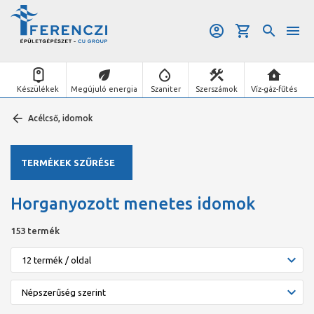
Készülékek
Megújuló energia
Szaniter
Szerszámok
Víz-gáz-fűtés
Acélcső, idomok
TERMÉKEK SZŰRÉSE
Horganyozott menetes idomok
153 termék