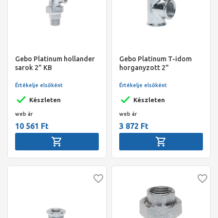
Gebo Platinum hollander
Gebo Platinum T-idom
sarok 2" KB
horganyzott 2"
Értékelje elsőként
Értékelje elsőként
Készleten
Készleten
web ár
web ár
10 561 Ft
3 872 Ft