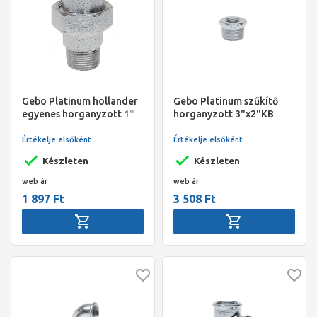
Gebo Platinum hollander
Gebo Platinum szűkítő
egyenes horganyzott 1"
horganyzott 3"x2"KB
KB
Értékelje elsőként
Értékelje elsőként
Készleten
Készleten
web ár
web ár
1 897 Ft
3 508 Ft