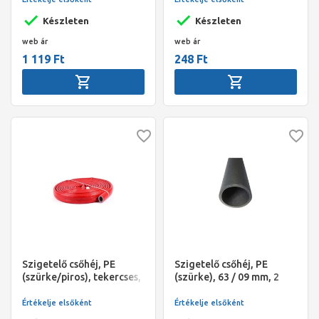
Stabil
Készleten
Készleten
web ár
web ár
1 119 Ft
248 Ft
Szigetelő csőhéj, PE
Szigetelő csőhéj, PE
(szürke/piros), tekercses,
(szürke), 63 / 09 mm, 2
28 / 6 mm (10 fm/tekercs),
fm/szál, NMC Climaflex
NMC Climaflex Basic
Basic, Sanflex
Értékelje elsőként
Értékelje elsőként
Stabil