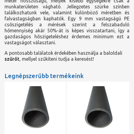
méter hosszúságú, melyek kisebb egységekre csak a
munkaterületen vágható. Jellegzetes szürke színben
találkozhatunk vele, valamint különböző méretben és
falvastagságban kaphatók. Egy 9 mm vastagságú PE
csőszigetélés a mérések szerint a felszabaduló
hőmennyiség akár 50%-át is képes visszatartani, így a
gazdaságos hőszigeteléshez érdemes minimum ezt a
vastagságot választani.
A pontosabb találatok érdekében használja a baloldali
szűrőt
, mellyel szűkíteni tudja a keresést!
Legnépszerűbb termékeink