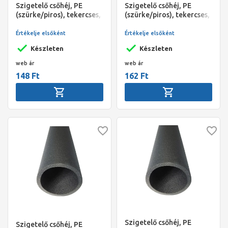
Szigetelő csőhéj, PE
Szigetelő csőhéj, PE
(szürke/piros), tekercses,
(szürke/piros), tekercses,
18 / 6 mm (10 fm/tekercs),
22 / 6 mm (10 fm/tekercs),
NMC Climaflex Basic
NMC Climaflex Basic
Értékelje elsőként
Értékelje elsőként
Stabil
Stabil
Készleten
Készleten
web ár
web ár
148 Ft
162 Ft
Szigetelő csőhéj, PE
Szigetelő csőhéj, PE