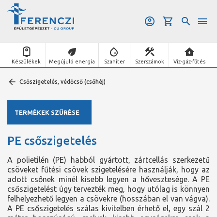
Készülékek
Megújuló energia
Szaniter
Szerszámok
Víz-gáz-fűtés
Csőszigetelés, védőcső (csőhéj)
TERMÉKEK SZŰRÉSE
PE csőszigetelés
A polietilén (PE) habból gyártott, zártcellás szerkezetű
csöveket fűtési csövek szigetelésére használják, hogy az
adott csőnek minél kisebb legyen a hővesztesége. A PE
csőszigetelést úgy tervezték meg, hogy utólag is könnyen
felhelyezhető legyen a csövekre (hosszában el van vágva).
A PE csőszigetelés szálas kivitelben érhető el, egy szál 2