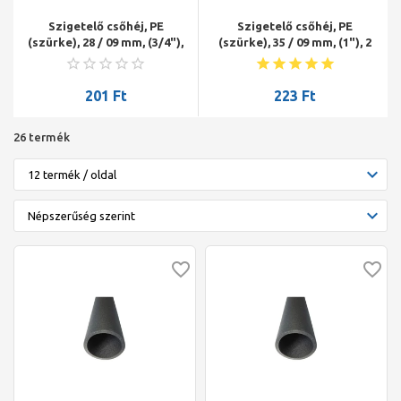
Szigetelő csőhéj, PE
Szigetelő csőhéj, PE
(szürke), 28 / 09 mm, (3/4"),
(szürke), 35 / 09 mm, (1"), 2
2 fm/szál, NMC Climaflex
fm/szál, NMC Climaflex
Basic, Sanflex
Basic, Sanflex
201
Ft
223
Ft
26 termék