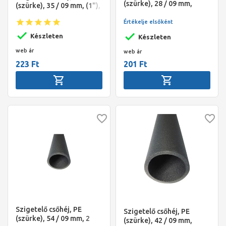
(szürke), 28 / 09 mm,
(szürke), 35 / 09 mm, (1"),
(3/4"), 2 fm/szál, NMC
2 fm/szál, NMC Climaflex
Climaflex Basic, Sanflex
Értékelje elsőként
Basic, Sanflex
Készleten
Készleten
web ár
web ár
223 Ft
201 Ft
Szigetelő csőhéj, PE
Szigetelő csőhéj, PE
(szürke), 54 / 09 mm, 2
(szürke), 42 / 09 mm,