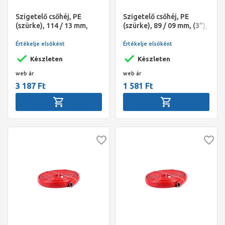
Szigetelő csőhéj, PE
Szigetelő csőhéj, PE
(szürke), 114 / 13 mm,
(szürke), 89 / 09 mm, (3"),
(4"), 2 fm/szál, NMC
2 fm/szál, NMC Climaflex
Climaflex Premium
Premium
Értékelje elsőként
Értékelje elsőként
Készleten
Készleten
web ár
web ár
3 187 Ft
1 581 Ft