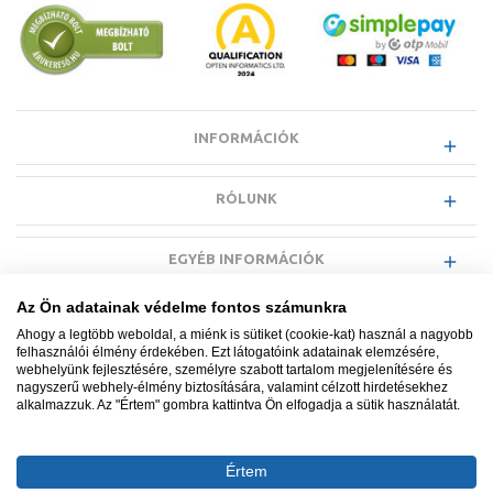
INFORMÁCIÓK
RÓLUNK
EGYÉB INFORMÁCIÓK
Az Ön adatainak védelme fontos számunkra
VÁSÁRLÓI INFORMÁCIÓK
Ahogy a legtöbb weboldal, a miénk is sütiket (cookie-kat) használ a nagyobb
felhasználói élmény érdekében. Ezt látogatóink adatainak elemzésére,
webhelyünk fejlesztésére, személyre szabott tartalom megjelenítésére és
nagyszerű webhely-élmény biztosítására, valamint célzott hirdetésekhez
alkalmazzuk. Az "Értem" gombra kattintva Ön elfogadja a sütik használatát.
Minden jog fenntartva. © Adatkezelés nyilvántartási száma NAIH-
87052/2015.
Értem
Ügyfélszolgálat: +36 1 700 3500