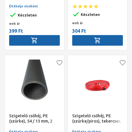
fm/szál, NMC Climaflex
(5/4"), 2 fm/szál, NMC
Basic, Sanflex
Értékelje elsőként
Climaflex Basic, Sanflex
Készleten
Készleten
web ár
web ár
399 Ft
304 Ft
Szigetelő csőhéj, PE
Szigetelő csőhéj, PE
(szürke), 54 / 13 mm, 2
(szürke/piros), tekercses,
fm/szál, NMC Climaflex
35 / 6 mm (10 fm/tekercs),
Premium
NMC Climaflex Basic
Értékelje elsőként
Értékelje elsőként