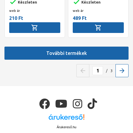
Készleten
Készleten
web ár
web ár
210 Ft
489 Ft
További termékek
/
3
Árukereső.hu