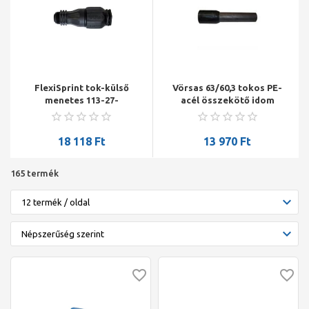
FlexiSprint tok-külső
Vörsas 63/60,3 tokos PE-
menetes 113-27-
acél összekötő idom
35x1"csatl.
PE100 SDR11 gáz Pécsi
idom
18 118
Ft
13 970
Ft
165 termék