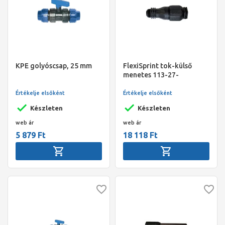
KPE golyóscsap, 25 mm
FlexiSprint tok-külső
menetes 113-27-
35x1"csatl.
Értékelje elsőként
Értékelje elsőként
Készleten
Készleten
web ár
web ár
5 879 Ft
18 118 Ft