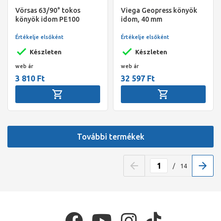
Vörsas 63/90° tokos
Viega Geopress könyök
könyök idom PE100
idom, 40 mm
Értékelje elsőként
Értékelje elsőként
Készleten
Készleten
web ár
web ár
3 810 Ft
32 597 Ft
További termékek
/
14