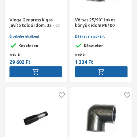
Viega Geopress K gas
Vörsas 25/90° tokos
javító toldó idom, 32 - 32
könyök idom PE100
mm (1"), SC-Contur-ral,
fekete műanyag, 9715.5G
Értékelje elsőként
Értékelje elsőként
Készleten
Készleten
web ár
web ár
29 602 Ft
1 334 Ft