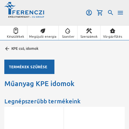
Készülékek
Megújuló energia
Szaniter
Szerszámok
Víz-gáz-fűtés
KPE cső, idomok
TERMÉKEK SZŰRÉSE
Műanyag KPE idomok
Legnépszerűbb termékeink