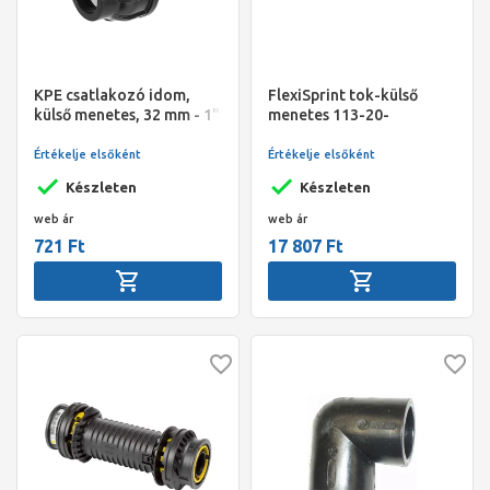
KPE csatlakozó idom,
FlexiSprint tok-külső
külső menetes, 32 mm - 1"
menetes 113-20-
KM, Gebo PA
27x3/4"csatl.
Értékelje elsőként
Értékelje elsőként
Készleten
Készleten
web ár
web ár
721 Ft
17 807 Ft