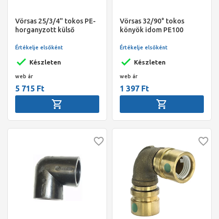
Vörsas 25/3/4" tokos PE-
Vörsas 32/90° tokos
horganyzott külső
könyök idom PE100
menetes acél összekötő
idom PE100 víz
Értékelje elsőként
Értékelje elsőként
Készleten
Készleten
web ár
web ár
5 715 Ft
1 397 Ft