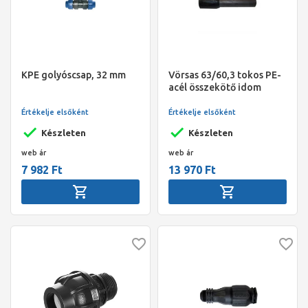
KPE golyóscsap, 32 mm
Vörsas 63/60,3 tokos PE-
acél összekötő idom
PE100 SDR11 gáz Pécsi
idom
Értékelje elsőként
Értékelje elsőként
Készleten
Készleten
web ár
web ár
7 982 Ft
13 970 Ft