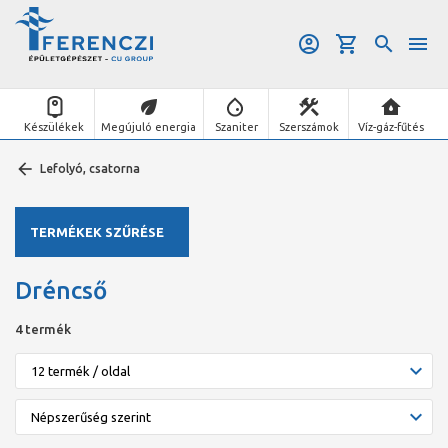
Készülékek
Megújuló energia
Szaniter
Szerszámok
Víz-gáz-fűtés
Lefolyó, csatorna
TERMÉKEK SZŰRÉSE
Dréncső
4 termék