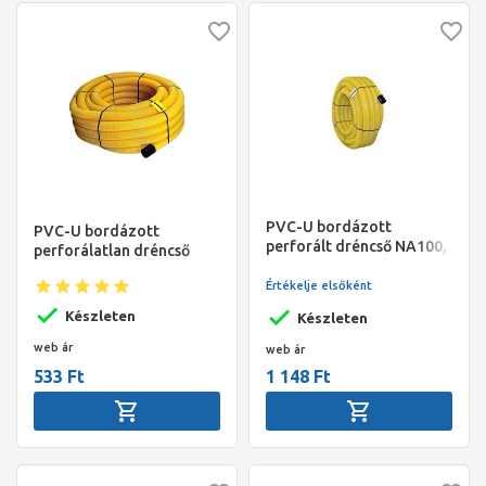
PVC-U bordázott
PVC-U bordázott
perforált dréncső NA100,
perforálatlan dréncső
50 m/tek., Pipelife
NA50, 50 m/tek., Pipelife
Értékelje elsőként
Készleten
Készleten
web ár
web ár
533 Ft
1 148 Ft