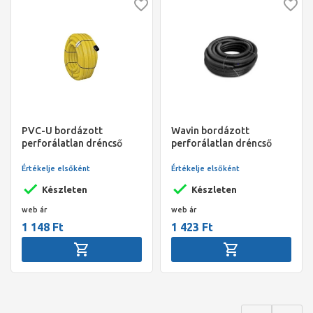
PVC-U bordázott
Wavin bordázott
perforálatlan dréncső
perforálatlan dréncső
NA100, 50 m/tek., Pipelife
FXKVR D110 L=50M
Értékelje elsőként
Értékelje elsőként
Készleten
Készleten
web ár
web ár
1 148 Ft
1 423 Ft