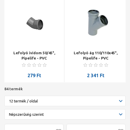
Lefolyó ívidom 50/45°,
Lefolyó ág 110/110x45°,
Pipelife - PVC
Pipelife - PVC
279
Ft
2 341
Ft
84 termék