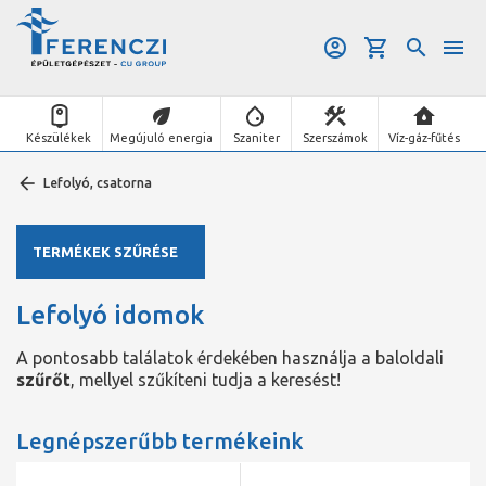
Készülékek
Megújuló energia
Szaniter
Szerszámok
Víz-gáz-fűtés
Lefolyó, csatorna
TERMÉKEK SZŰRÉSE
Lefolyó idomok
A pontosabb találatok érdekében használja a baloldali
szűrőt
, mellyel szűkíteni tudja a keresést!
Legnépszerűbb termékeink