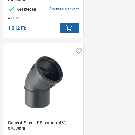
Készleten
Értékelje elsőként
web ár
1 212 Ft
Geberit Silent-PP ívidom: 45°,
d=50mm