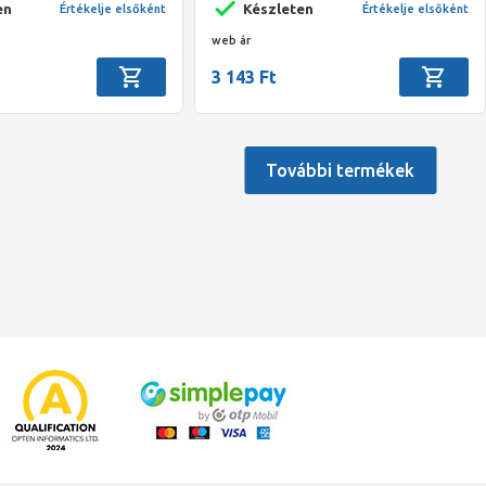
en
Készleten
Értékelje elsőként
Értékelje elsőként
web ár
3 143 Ft
További termékek