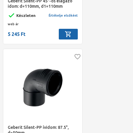
Geberit Silent-PP 45°-os elágazó
idom: d=110mm, d1=110mm
Készleten
Értékelje elsőként
web ár
5 245 Ft
Geberit Silent-PP ívidom: 87.5°,
d=50mm