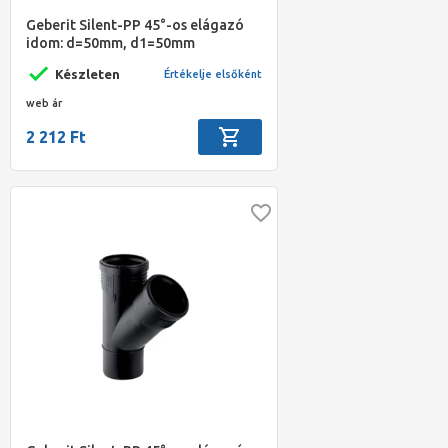
Geberit Silent-PP 45°-os elágazó
idom: d=50mm, d1=50mm
Készleten
Értékelje elsőként
web ár
2 212 Ft