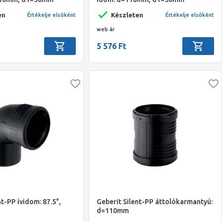
en
Készleten
Értékelje elsőként
Értékelje elsőként
web ár
5 576 Ft
nt-PP ívidom: 87.5°,
Geberit Silent-PP áttolókarmantyú:
d=110mm