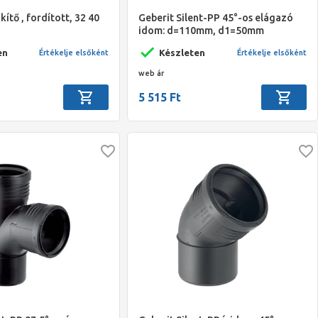
kítő , fordított, 32 40
Geberit Silent-PP 45°-os elágazó
idom: d=110mm, d1=50mm
en
Készleten
Értékelje elsőként
Értékelje elsőként
web ár
5 515 Ft