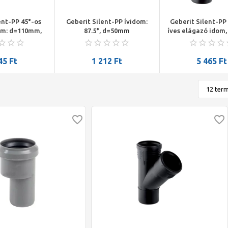
ent-PP 45°-os
Geberit Silent-PP ívidom:
Geberit Silent-PP 
om: d=110mm,
87.5°, d=50mm
íves elágazó idom,
110mm
45
Ft
1 212
Ft
5 465
Ft