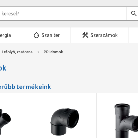
ergia
Szaniter
Szerszámok
Lefolyó, csatorna
PP idomok
ok
erűbb termékeink