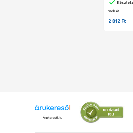
Készlet
web ár
2 812 Ft
Árukereső.hu