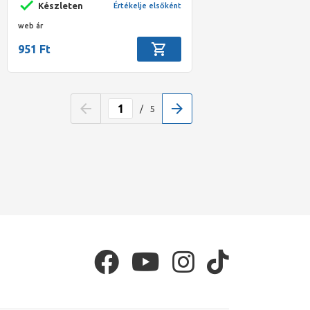
Készleten
Értékelje elsőként
web ár
951 Ft
/
5