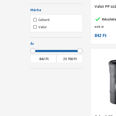
160 mm
Valsir PP szű
160/160 mm
Márka
32 mm
Készlet
Geberit
32/32 mm
web ár
Valsir
40 mm
842 Ft
40/40 mm
Ár
50 mm
50/32 mm
50/40 mm
50/50 mm
75 mm
90 mm