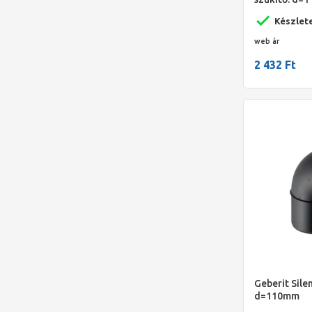
Készlet
web ár
2 432 Ft
Geberit Sile
d=110mm