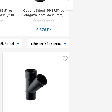
87,5°-os
Geberit Silent-PP 87,5°-os
Geberit Silent-PP
 d110/110
elágazó idom: d=110mm,
excentrikus szűkítő:
d1=50mm
d=110mm, d1=50mm
5 576
Ft
2 432
Ft