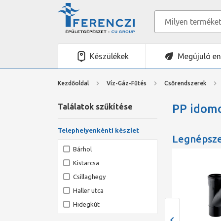
Készülékek
Megújuló en
Kezdőoldal
Víz-Gáz-Fűtés
Csőrendszerek
Találatok szűkítése
PP idom
Telephelyenkénti készlet
Legnépsz
Bárhol
Kistarcsa
Csillaghegy
Haller utca
Hidegkút