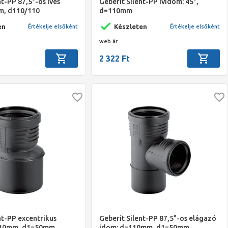
nt-PP 87,5°-os íves
Geberit Silent-PP ívidom: 45°,
m, d110/110
d=110mm
en
Készleten
Értékelje elsőként
Értékelje elsőként
web ár
2 322 Ft
nt-PP excentrikus
Geberit Silent-PP 87,5°-os elágazó
=110mm, d1=50mm
idom: d=110mm, d1=50mm