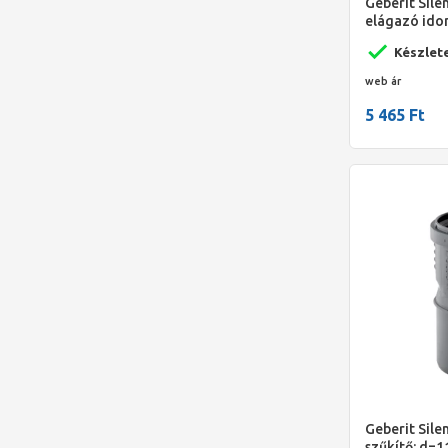
Geberit Sile
elágazó ido
Készlet
web ár
5 465 Ft
Geberit Sile
szűkítő: d