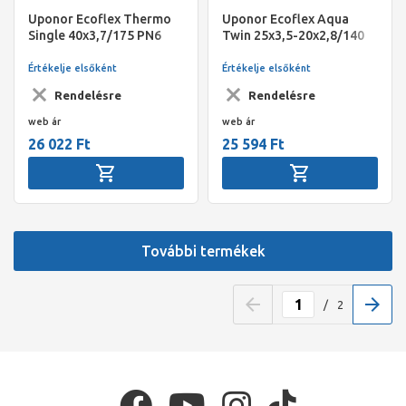
Uponor Ecoflex Thermo
Uponor Ecoflex Aqua
Single 40x3,7/175 PN6
Twin 25x3,5-20x2,8/140
200m
PN10 200m
Értékelje elsőként
Értékelje elsőként
Rendelésre
Rendelésre
web ár
web ár
26 022 Ft
25 594 Ft
További termékek
/
2