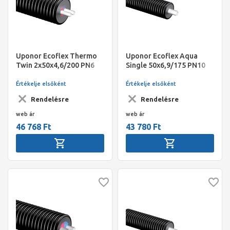
Uponor Ecoflex Thermo
Uponor Ecoflex Aqua
Twin 2x50x4,6/200 PN6
Single 50x6,9/175 PN10
100m
200m
Értékelje elsőként
Értékelje elsőként
Rendelésre
Rendelésre
web ár
web ár
46 768 Ft
43 780 Ft