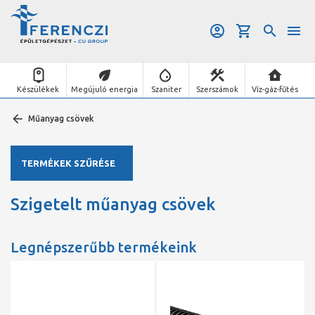
Készülékek
Megújuló energia
Szaniter
Szerszámok
Víz-gáz-fűtés
Műanyag csövek
TERMÉKEK SZŰRÉSE
Szigetelt műanyag csövek
Legnépszerűbb termékeink