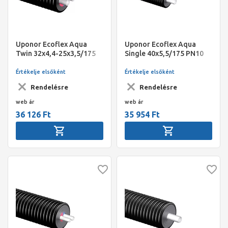
Uponor Ecoflex Aqua
Uponor Ecoflex Aqua
Twin 32x4,4-25x3,5/175
Single 40x5,5/175 PN10
PN10 200m
200m
Értékelje elsőként
Értékelje elsőként
Rendelésre
Rendelésre
web ár
web ár
36 126 Ft
35 954 Ft