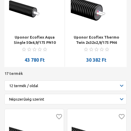
Uponor Ecoflex Aqua
Uponor Ecoflex Thermo
Single 50x6,9/175 PN10
Twin 2x32x2,9/175 PN6
200m
200m
43 780
Ft
30 382
Ft
17 termék