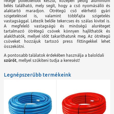
rétege polietilénből készül, középen pedig alumínium
bélés található, mely segít, hogy a cső nyomásálló és
alaktartó maradjon. Ötrétegű cső elérhető gyári
szigeteléssel is, valamint többfajta szigetelés
vastagsággal. Létezik belőle tekercses és szálas kivitel is.
A megfelelő vastagságú és minőségű aluréteget
tartalmazó ötrétegű csövek könnyen hajlíthatók és
alakíthatók, mellyel időt takaríthatunk meg. Az ötrétegű
csöveket hozzájuk tartozó press fittingekkel lehet
összekötni.
A pontosabb találatok érdekében használja a baloldali
szűrőt
, mellyel szűkíteni tudja a keresést!
Legnépszerűbb termékeink