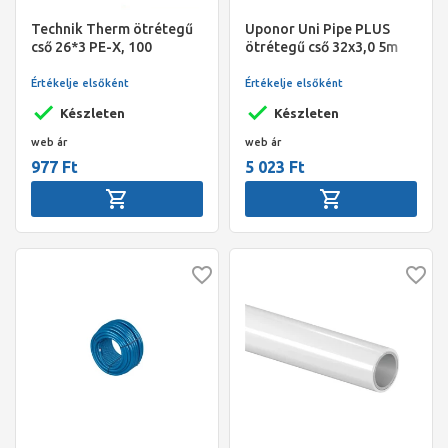
Technik Therm ötrétegű
Uponor Uni Pipe PLUS
cső 26*3 PE-X, 100
ötrétegű cső 32x3,0 5m
fm/tekercs
Értékelje elsőként
Értékelje elsőként
Készleten
Készleten
web ár
web ár
977 Ft
5 023 Ft