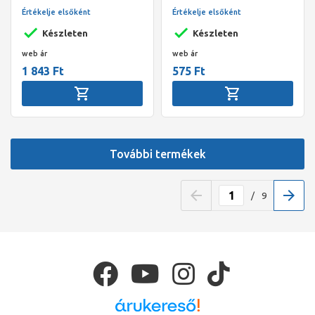
200 fm/tekercs
Értékelje elsőként
Értékelje elsőként
Készleten
Készleten
web ár
web ár
1 843 Ft
575 Ft
További termékek
/
9