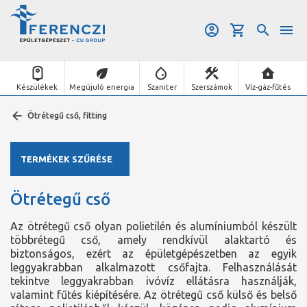
Készülékek
Megújuló energia
Szaniter
Szerszámok
Víz-gáz-fűtés
Ötrétegű cső, fitting
TERMÉKEK SZŰRÉSE
Ötrétegű cső
Az ötrétegű cső olyan polietilén és alumíniumból készült
többrétegű cső, amely rendkívül alaktartó és
biztonságos, ezért az épületgépészetben az egyik
leggyakrabban alkalmazott csőfajta. Felhasználását
tekintve leggyakrabban ivóvíz ellátásra használják,
valamint fűtés kiépítésére. Az ötrétegű cső külső és belső