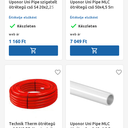
Uponor Uni Pipe szigetelt
Uponor Uni Pipe MLC
ötrétegű cső S4 20x2,25
ötrétegű cső 50x4,5 5m
100m, kék
Értékelje elsőként
Értékelje elsőként
Készleten
Készleten
web ár
web ár
1 160 Ft
7 049 Ft
Technik Therm ötrétegű
Uponor Uni Pipe MLC