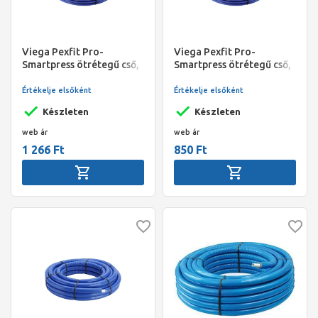
Viega Pexfit Pro-
Viega Pexfit Pro-
Smartpress ötrétegű cső,
Smartpress ötrétegű cső,
PE-Xc, 20 x 2,3 mm, kék 6
PE-Xc, 16 x 2,0 mm, kék 6
mm-es szigeteléssel, 75
mm-es szigeteléssel, 75
Értékelje elsőként
Értékelje elsőként
fm/tekercs
fm/tekercs
Készleten
Készleten
web ár
web ár
1 266 Ft
850 Ft