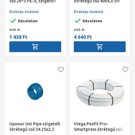
cső 26*3 PE-X, szigetelt
ötrétegű cső 40x4,0 5m
piros, 50 fm/tekercs
Értékelje elsőként
Értékelje elsőként
Készleten
Készleten
web ár
web ár
1 438 Ft
4 640 Ft
Uponor Uni Pipe szigetelt
Viega Pexfit Pro-
ötrétegű cső S4 25x2,5
Smartpress ötrétegű cső,
50m, kék
PE-RT, 16 x 2,0 mm, fehér,