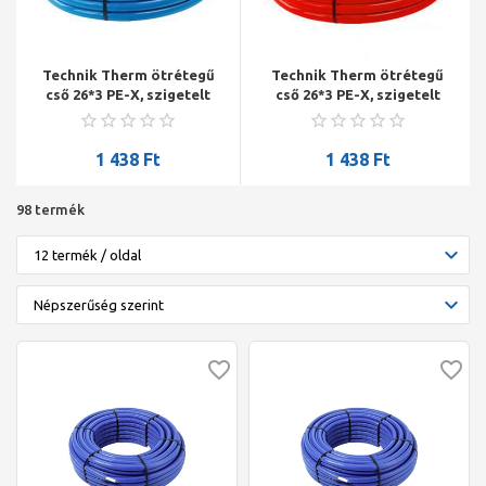
Technik Therm ötrétegű
Technik Therm ötrétegű
cső 26*3 PE-X, szigetelt
cső 26*3 PE-X, szigetelt
kék, 50 fm/tekercs
piros, 50 fm/tekercs
1 438
Ft
1 438
Ft
98 termék