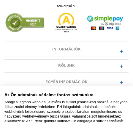
Árukereső.hu
INFORMÁCIÓK
RÓLUNK
EGYÉB INFORMÁCIÓK
Az Ön adatainak védelme fontos számunkra
VÁSÁRLÓI INFORMÁCIÓK
Ahogy a legtöbb weboldal, a miénk is sütiket (cookie-kat) használ a nagyobb
felhasználói élmény érdekében. Ezt látogatóink adatainak elemzésére,
webhelyünk fejlesztésére, személyre szabott tartalom megjelenítésére és
nagyszerű webhely-élmény biztosítására, valamint célzott hirdetésekhez
alkalmazzuk. Az "Értem" gombra kattintva Ön elfogadja a sütik használatát.
Minden jog fenntartva. © Adatkezelés nyilvántartási száma NAIH-