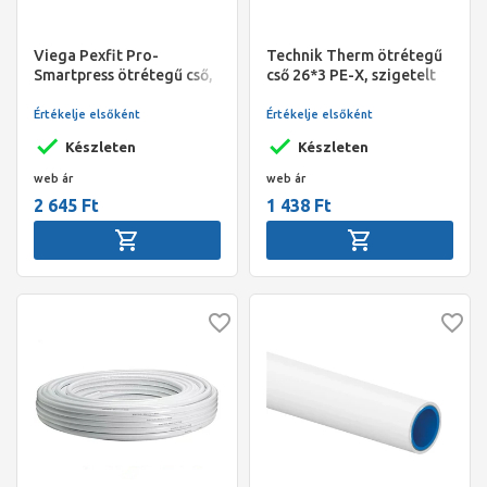
Viega Pexfit Pro-
Technik Therm ötrétegű
Smartpress ötrétegű cső,
cső 26*3 PE-X, szigetelt
PE-Xc, 25 x 2,8 mm, fehér,
kék, 50 fm/tekercs
kék 9 mm-es
Értékelje elsőként
Értékelje elsőként
szigeteléssel, 25
Készleten
Készleten
fm/tekercs
web ár
web ár
2 645 Ft
1 438 Ft