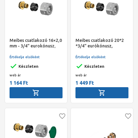
Meibes csatlakozó 16×2,0
Meibes csatlakozó 20*2
mm - 3/4" eurokónusz,
*3/4" eurókónusz,
gumibetétes. Darab ár! (
gumibetétes /db 40
40 db/doboz! )
db/doboz
Értékelje elsőként
Értékelje elsőként
Készleten
Készleten
web ár
web ár
1 164 Ft
1 449 Ft