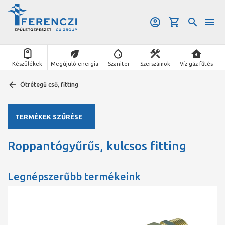
Készülékek
Megújuló energia
Szaniter
Szerszámok
Víz-gáz-fűtés
Ötrétegű cső, fitting
TERMÉKEK SZŰRÉSE
Roppantógyűrűs, kulcsos fitting
Legnépszerűbb termékeink