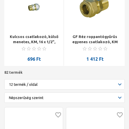
Kulcsos csatlakozó, külső
GF Réz roppantógyűrűs
menetes, KM, 16 x 1/2",
egyenes csatlakozó, KM
Alpex
18x1/2"
696
Ft
1 412
Ft
82 termék