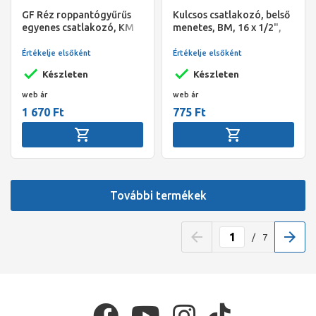
GF Réz roppantógyűrűs
Kulcsos csatlakozó, belső
egyenes csatlakozó, KM
menetes, BM, 16 x 1/2",
18x3/4"
Alpex
Értékelje elsőként
Értékelje elsőként
Készleten
Készleten
web ár
web ár
1 670 Ft
775 Ft
További termékek
/
7