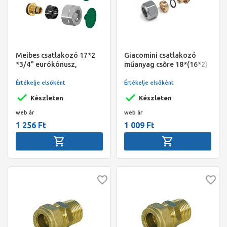
Meibes csatlakozó 17*2
Giacomini csatlakozó
*3/4" eurókónusz,
műanyag csőre 18*(16*2)
gumibetétes /db 40
piros R179MX024
db/doboz
Értékelje elsőként
Értékelje elsőként
Készleten
Készleten
web ár
web ár
1 256 Ft
1 009 Ft