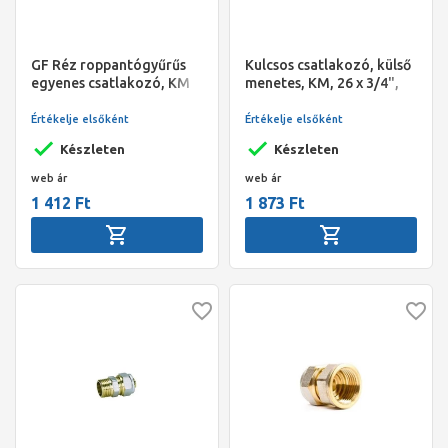
GF Réz roppantógyűrűs
Kulcsos csatlakozó, külső
egyenes csatlakozó, KM
menetes, KM, 26 x 3/4",
18x1/2"
Alpex
Értékelje elsőként
Értékelje elsőként
Készleten
Készleten
web ár
web ár
1 412 Ft
1 873 Ft