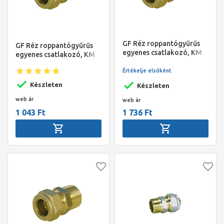
GF Réz roppantógyűrűs
GF Réz roppantógyűrűs
egyenes csatlakozó, KM
egyenes csatlakozó, KM
22x3/4"
15x1/2"
Értékelje elsőként
Készleten
Készleten
web ár
web ár
1 043 Ft
1 736 Ft