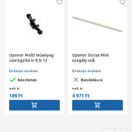
Uponor Multi műanyag
Uponor Siccus Mini
csőrögzítő ív 9,9-12
szegély csík
1000x45x15mm
Értékelje elsőként
Értékelje elsőként
Készleten
Rendelésre
web ár
web ár
189 Ft
4 971 Ft