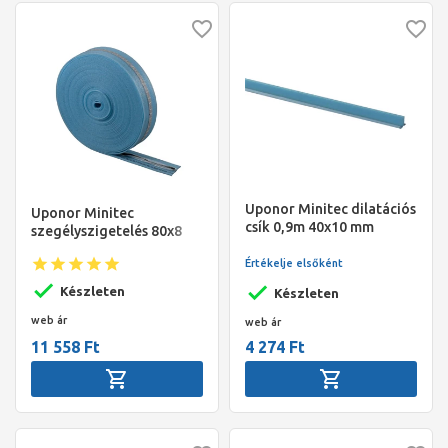
Uponor Minitec dilatációs
Uponor Minitec
csík 0,9m 40x10 mm
szegélyszigetelés 80x8
mm 20 fm/tekercs
Értékelje elsőként
Készleten
Készleten
web ár
web ár
11 558 Ft
4 274 Ft