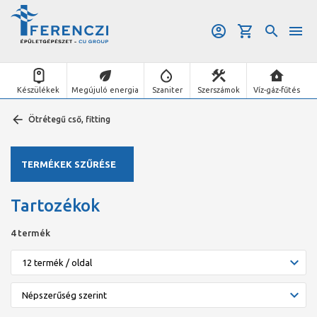
Készülékek
Megújuló energia
Szaniter
Szerszámok
Víz-gáz-fűtés
Ötrétegű cső, fitting
TERMÉKEK SZŰRÉSE
Tartozékok
4 termék