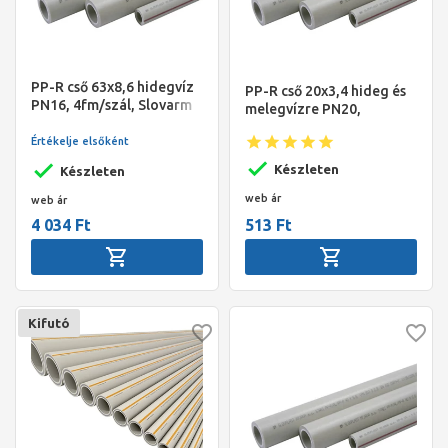
PP-R cső 63x8,6 hidegvíz
PP-R cső 20x3,4 hideg és
PN16, 4fm/szál, Slovarm
melegvízre PN20,
4fm/szál, Slovarm
Értékelje elsőként
Készleten
Készleten
web ár
web ár
4 034 Ft
513 Ft
Kifutó