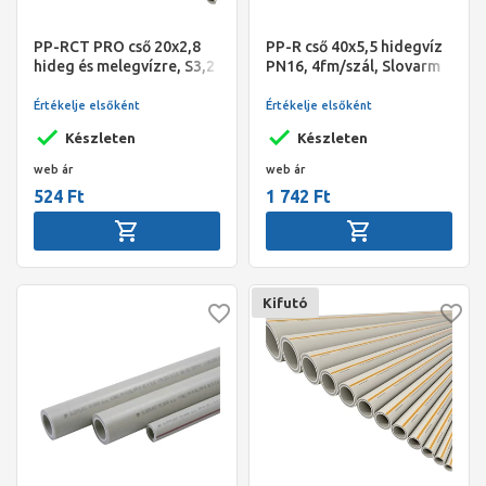
PP-RCT PRO cső 20x2,8
PP-R cső 40x5,5 hidegvíz
hideg és melegvízre, S3,2
PN16, 4fm/szál, Slovarm
SDR7,4, 4fm/szál,
Slovarm
Értékelje elsőként
Értékelje elsőként
Készleten
Készleten
web ár
web ár
524 Ft
1 742 Ft
Kifutó