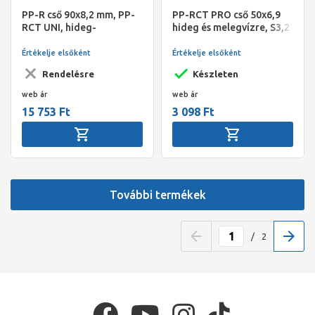
PP-R cső 90x8,2 mm, PP-
PP-RCT PRO cső 50x6,9
RCT UNI, hideg-
hideg és melegvízre, S3,2
melegvízre, 16bar-20°C,
SDR7,4, 4fm/szál,
8bar-60°C, SDR11/PN10,
Slovarm
Értékelje elsőként
Értékelje elsőként
FV-Plast, 4 fm/szál
Rendelésre
Készleten
web ár
web ár
15 753 Ft
3 098 Ft
További termékek
/
2