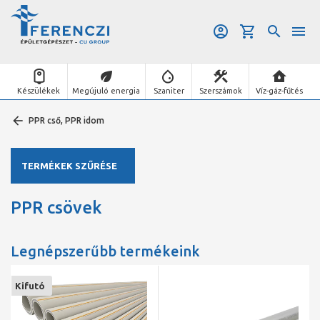
Készülékek
Megújuló energia
Szaniter
Szerszámok
Víz-gáz-fűtés
PPR cső, PPR idom
TERMÉKEK SZŰRÉSE
PPR csövek
Legnépszerűbb termékeink
Kifutó