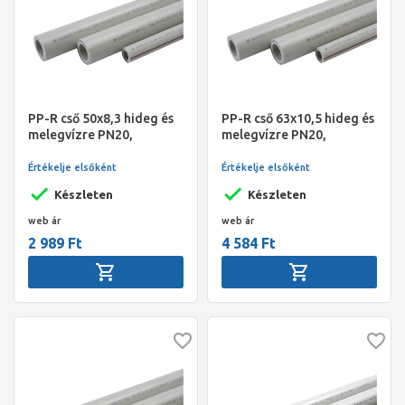
PP-R cső 50x8,3 hideg és
PP-R cső 63x10,5 hideg és
melegvízre PN20,
melegvízre PN20,
4fm/szál, Slovarm
4fm/szál, Slovarm
Értékelje elsőként
Értékelje elsőként
Készleten
Készleten
web ár
web ár
2 989 Ft
4 584 Ft