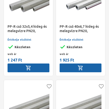
PP-R cső 32x5,4 hideg és
PP-R cső 40x6,7 hideg és
melegvízre PN20,
melegvízre PN20,
4fm/szál, Slovarm
4fm/szál, Slovarm
Értékelje elsőként
Értékelje elsőként
Készleten
Készleten
web ár
web ár
1 247 Ft
1 925 Ft