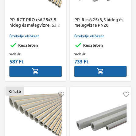
PP-RCT PRO cső 25x3,5
PP-R cső 25x3,5 hideg és
hideg és melegvízre, S3,2
melegvízre PN20,
SDR7,4, 4fm/szál,
4fm/szál, Slovarm
Slovarm
Értékelje elsőként
Értékelje elsőként
Készleten
Készleten
web ár
web ár
587 Ft
733 Ft
Kifutó