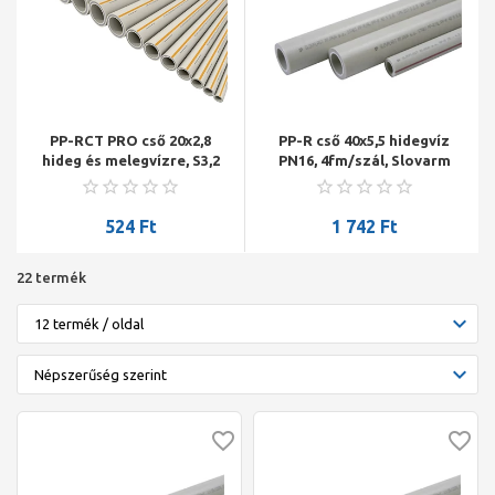
PP-RCT PRO cső 20x2,8
PP-R cső 40x5,5 hidegvíz
hideg és melegvízre, S3,2
PN16, 4fm/szál, Slovarm
SDR7,4, 4fm/szál, Slovarm
524
Ft
1 742
Ft
22 termék