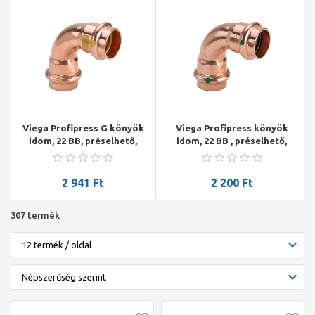
Viega Profipress G könyök
Viega Profipress könyök
idom, 22 BB, préselhető,
idom, 22 BB , préselhető,
SC-Contur, vörösréz,
SC-Contur, vörösréz
gázra
2 941
Ft
2 200
Ft
307 termék