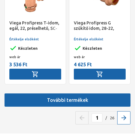
Viega Profipress T-idom,
Viega Profipress G
egál, 22, préselhető, SC-
szűkítő idom, 28-22,
Contur, vörösréz
préselhető, SC-Contur,
vörösréz, gázra
Értékelje elsőként
Értékelje elsőként
Készleten
Készleten
web ár
web ár
3 536 Ft
4 625 Ft
További termékek
/
26