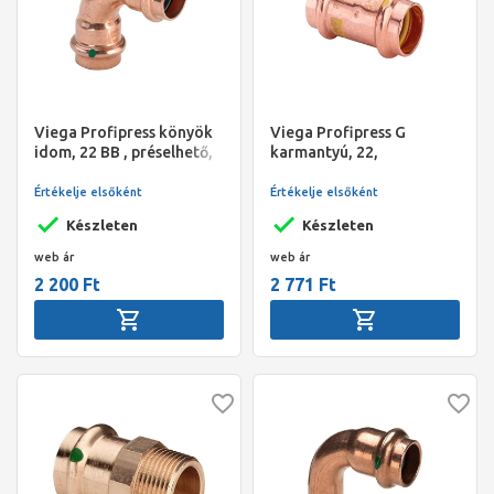
Viega Profipress könyök
Viega Profipress G
idom, 22 BB , préselhető,
karmantyú, 22,
SC-Contur, vörösréz
préselhető, SC-Contur,
vörösréz, gázra
Értékelje elsőként
Értékelje elsőként
Készleten
Készleten
web ár
web ár
2 200 Ft
2 771 Ft