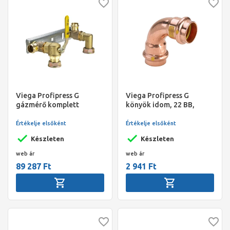
Viega Profipress G
Viega Profipress G
gázmérő komplett
könyök idom, 22 BB,
szerelőegység, sarok
préselhető, SC-Contur,
gázcsappal, préselhető,
vörösréz, gázra
Értékelje elsőként
Értékelje elsőként
SC-Contur, 28 mm
Készleten
Készleten
web ár
web ár
89 287 Ft
2 941 Ft