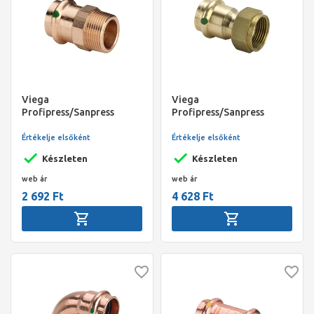
Viega
Viega
Profipress/Sanpress
Profipress/Sanpress
átmeneti csatlakozó
félhollandis csatlakozó,
külső menetes idom, 22 -
22 - 3/4" BM, préselhető,
Értékelje elsőként
Értékelje elsőként
3/4" KM, préselhető, SC-
SC-Contur, vörösöntvény
Készleten
Készleten
Contur, vörösöntvény
web ár
web ár
2 692 Ft
4 628 Ft