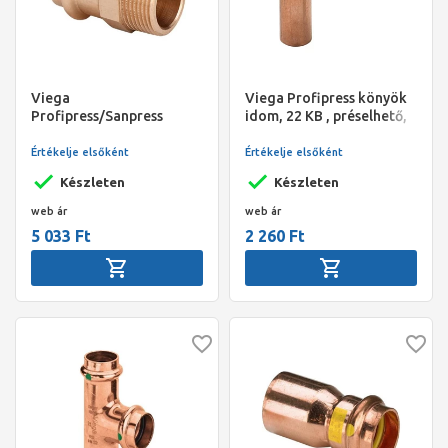
Viega
Viega Profipress könyök
Profipress/Sanpress
idom, 22 KB , préselhető,
átmeneti csatlakozó
SC-Contur, vörösréz
külső menetes idom, 28 -
Értékelje elsőként
Értékelje elsőként
1" KM, préselhető, SC-
Készleten
Készleten
Contur, vörösöntvény
web ár
web ár
5 033 Ft
2 260 Ft