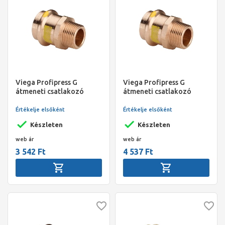
Viega Profipress G
Viega Profipress G
átmeneti csatlakozó
átmeneti csatlakozó
külső menetes idom, 22 x
külső menetes idom, 22 x
3/4" KM, préselhető, SC-
1" KM, préselhető, SC-
Értékelje elsőként
Értékelje elsőként
Contur, vörösöntvény,
Contur, vörösöntvény,
Készleten
Készleten
gázra
gázra
web ár
web ár
3 542 Ft
4 537 Ft