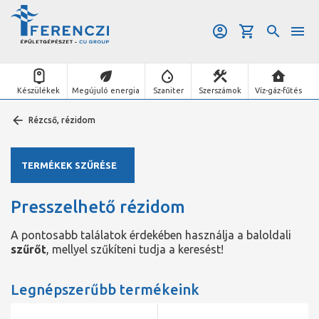
Készülékek
Megújuló energia
Szaniter
Szerszámok
Víz-gáz-fűtés
Rézcső, rézidom
TERMÉKEK SZŰRÉSE
Presszelhető rézidom
A pontosabb találatok érdekében használja a baloldali
szűrőt
, mellyel szűkíteni tudja a keresést!
Legnépszerűbb termékeink