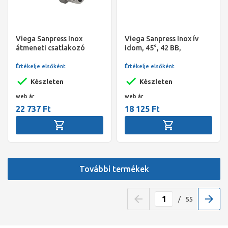
Viega Sanpress Inox
Viega Sanpress Inox ív
átmeneti csatlakozó
idom, 45°, 42 BB,
külső menetes idom, 54 -
préselhető, SC-Contur,
2" KM, préselhető, SC-
rm. acél
Értékelje elsőként
Értékelje elsőként
Contur, rm. acél
Készleten
Készleten
web ár
web ár
22 737 Ft
18 125 Ft
További termékek
/
55