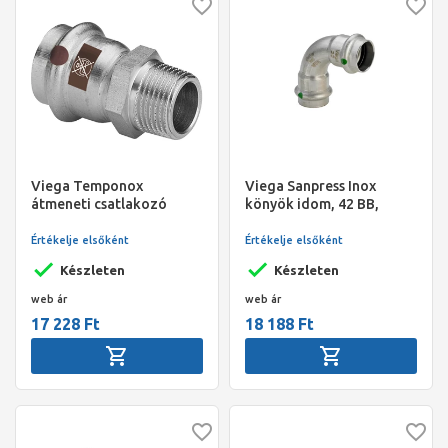
Viega Temponox
Viega Sanpress Inox
átmeneti csatlakozó
könyök idom, 42 BB,
külső menetes idom, 54 -
préselhető, SC-Contur,
2" KM, préselhető, SC-
rm. acél
Értékelje elsőként
Értékelje elsőként
Contur, rm.acél
Készleten
Készleten
web ár
web ár
17 228 Ft
18 188 Ft