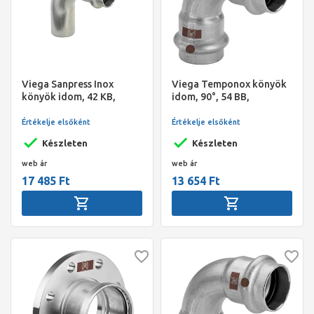
Viega Sanpress Inox
Viega Temponox könyök
könyök idom, 42 KB,
idom, 90°, 54 BB,
préselhető, SC-Contur,
préselhető, SC-Contur,
rm. acél
rm.acél
Értékelje elsőként
Értékelje elsőként
Készleten
Készleten
web ár
web ár
17 485 Ft
13 654 Ft