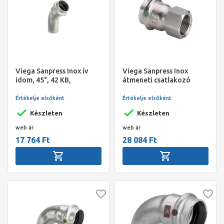
Viega Sanpress Inox ív
Viega Sanpress Inox
idom, 45°, 42 KB,
átmeneti csatlakozó
préselhető, SC-Contur,
belső menetes idom, 54 -
rm. acél
2" BM, préselhető, SC-
Értékelje elsőként
Értékelje elsőként
Contur, rm. acél
Készleten
Készleten
web ár
web ár
17 764 Ft
28 084 Ft