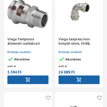
Viega Temponox
Viega Sanpress Inox
átmeneti csatlakozó
könyök idom, 54 BB,
külső menetes idom, 28 -
préselhető, SC-Contur,
1" KM, préselhető, SC-
rm. acél
Értékelje elsőként
Értékelje elsőként
Contur, rm.acél
Készleten
Készleten
web ár
web ár
5 594 Ft
24 089 Ft