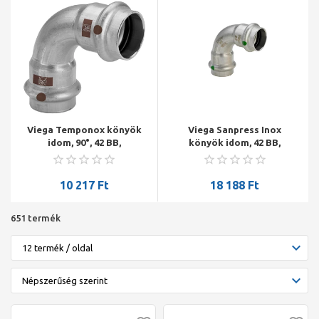
Viega Temponox könyök
Viega Sanpress Inox
idom, 90°, 42 BB,
könyök idom, 42 BB,
préselhető, SC-Contur,
préselhető, SC-Contur, rm.
rm.acél
acél
10 217
Ft
18 188
Ft
651 termék