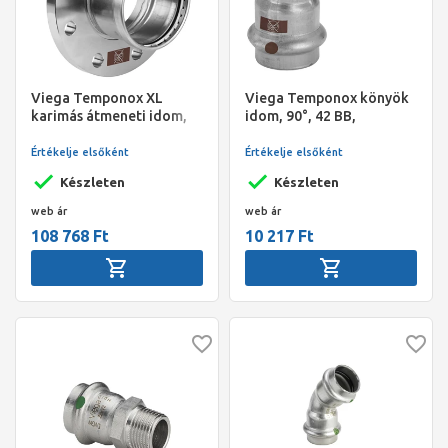
Viega Temponox XL
Viega Temponox könyök
karimás átmeneti idom,
idom, 90°, 42 BB,
88,9 - DN80, PN 10/16,
préselhető, SC-Contur,
préselhető, SC-Contur,
rm.acél
Értékelje elsőként
Értékelje elsőként
rm.acél, nyolclyukas
Készleten
Készleten
web ár
web ár
108 768 Ft
10 217 Ft