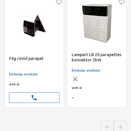
Lampart LB 20 parapettes
Fég rövid parapet
konvektor 2kW
Értékelje elsőként
Értékelje elsőként
web ár
web ár
call
-