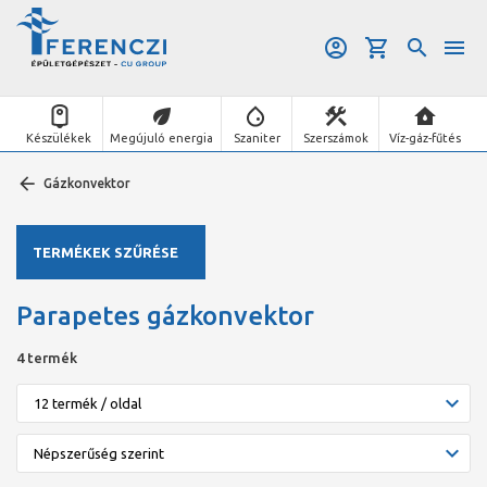
Készülékek
Megújuló energia
Szaniter
Szerszámok
Víz-gáz-fűtés
Gázkonvektor
TERMÉKEK SZŰRÉSE
Parapetes gázkonvektor
4 termék