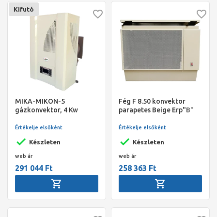
Kifutó
MIKA-MIKON-5
Fég F 8.50 konvektor
gázkonvektor, 4 Kw
parapetes Beige Erp"B"
Értékelje elsőként
Értékelje elsőként
Készleten
Készleten
web ár
web ár
291 044 Ft
258 363 Ft