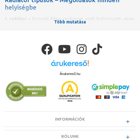
helyiségbe
A
radiátor
a központi fűtési rendszerek egyik legfontosabb eleme,
Több mutatása
amelynek kiválasztása során nemcsak a hőleadás hatékonyságát,
hanem az esztétikumot és a helyigényt is figyelembe kell venni. A
legelterjedtebb típus az
acéllemez lapradiátor
, mely modern
megjelenése mellett kiváló hőleadó tulajdonságokkal bír. Népszerű
választás még az
alumínium tagos radiátor
, amely
tagosíthatóságának köszönhetően szűkebb helyekre is könnyen
beilleszthető.
A fürdőszobákba ajánlott
törölközőszárító radiátor
nemcsak
praktikus, hanem stílusos megoldás is egyben, hiszen a fűtés mellett a
Árukereső.hu
törölközők szárítására is szolgál. A régi bérházakban alkalmazott
öntöttvas tagos radiátorok
helyettesítésére pedig kiváló választást
kínálnak a modern tagos radiátorok, melyek korszerű megoldást
nyújtanak a hagyományos megjelenés megtartása mellett.
INFORMÁCIÓK
RÓLUNK