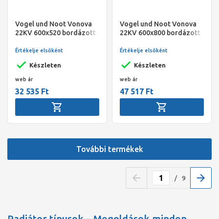
Vogel und Noot Vonova
Vogel und Noot Vonova
22KV 600x520 bordázott
22KV 600x800 bordázott
szelepes radiátor, jobbos
szelepes radiátor, balos
Értékelje elsőként
Értékelje elsőként
Készleten
Készleten
web ár
web ár
32 535 Ft
47 517 Ft
További termékek
/
9
Radiátor típusok – Megoldások minden