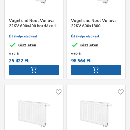
Vogel und Noot Vonova
Vogel und Noot Vonova
22KV 600x400 bordázott
22KV 600x1800
szelepes radiátor, jobbos
bordázott szelepes
radiátor, balos
Értékelje elsőként
Értékelje elsőként
Készleten
Készleten
web ár
web ár
25 422 Ft
98 564 Ft