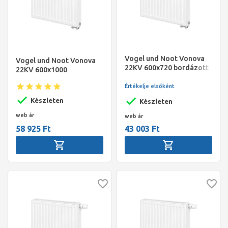
Vogel und Noot Vonova
Vogel und Noot Vonova
22KV 600x720 bordázott
22KV 600x1000
szelepes radiátor, jobbos
bordázott szelepes
Értékelje elsőként
radiátor, jobbos
Készleten
Készleten
web ár
web ár
58 925 Ft
43 003 Ft