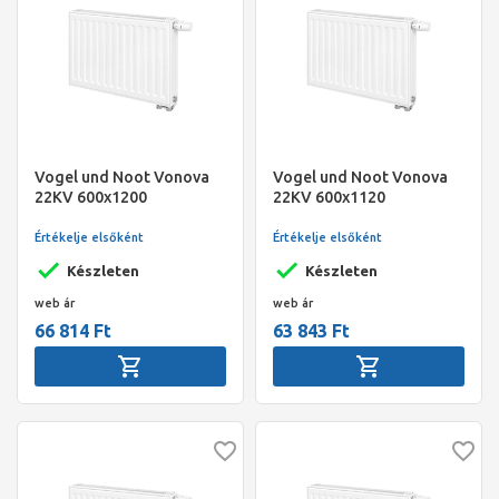
Vogel und Noot Vonova
Vogel und Noot Vonova
22KV 600x1200
22KV 600x1120
bordázott szelepes
bordázott szelepes
radiátor, jobbos
radiátor, jobbos
Értékelje elsőként
Értékelje elsőként
Készleten
Készleten
web ár
web ár
66 814 Ft
63 843 Ft