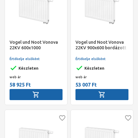
Vogel und Noot Vonova
Vogel und Noot Vonova
22KV 600x1000
22KV 900x600 bordázott
bordázott szelepes
szelepes radiátor, jobbos
radiátor, balos
Értékelje elsőként
Értékelje elsőként
Készleten
Készleten
web ár
web ár
58 925 Ft
53 007 Ft