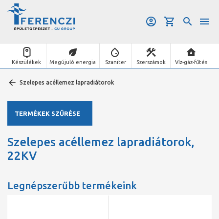
Készülékek
Megújuló energia
Szaniter
Szerszámok
Víz-gáz-fűtés
Szelepes acéllemez lapradiátorok
TERMÉKEK SZŰRÉSE
Szelepes acéllemez lapradiátorok,
22KV
Legnépszerűbb termékeink