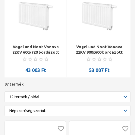
Vogel und Noot Vonova
Vogel und Noot Vonova
22KV 600x720 bordázott
22KV 900x600 bordázott
szelepes radiátor, jobbos
szelepes radiátor, jobbos
43 003
Ft
53 007
Ft
97 termék