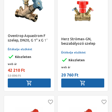
Oventrop Aquastrom F
Herz Strömax-GN,
szelep, DN20, G 1" x G 1"
beszabályozó szelep
ürítővel, vörösöntvény
nyomáskülönbség
Értékelje elsőként
méréshez egyenes testtel,
Értékelje elsőként
vizsgálati pontokkal,
Készleten
Készleten
DN25 1"
web ár
web ár
42 210 Ft
20 760 Ft
53 896 Ft