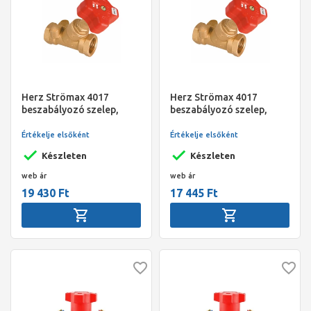
Herz Strömax 4017
Herz Strömax 4017
beszabályozó szelep,
beszabályozó szelep,
ferde kivitel, mérőcsonk
ferde kivitel, mérőcsonk
nélkül, R 3/4" Kvs:3,6
nélkül, R 1/2" Kvs:2,0
Értékelje elsőként
Értékelje elsőként
Készleten
Készleten
web ár
web ár
19 430 Ft
17 445 Ft