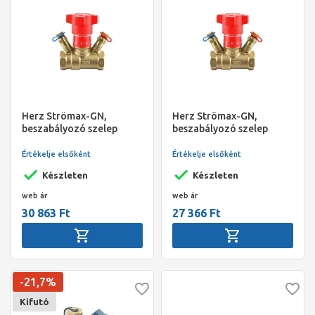
Herz Strömax-GN,
Herz Strömax-GN,
beszabályozó szelep
beszabályozó szelep
nyomáskülönbség
nyomáskülönbség
méréshez egyenes testtel,
méréshez egyenes testtel,
Értékelje elsőként
Értékelje elsőként
vizsgálati pontokkal,
vizsgálati pontokkal,
Készleten
Készleten
DN40 6/4"
DN32 5/4"
web ár
web ár
30 863 Ft
27 366 Ft
-21,7%
Kifutó