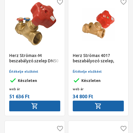
Herz Strömax-M
Herz Strömax 4017
beszabályzó.szelep DN50
beszabályozó szelep,
fix Kvs lineáris
ferde kivitel, mérőcsonk
jelleggörbe
nélkül, R 6/4" Kvs:18,5
Értékelje elsőként
Értékelje elsőként
Készleten
Készleten
web ár
web ár
51 636 Ft
34 800 Ft