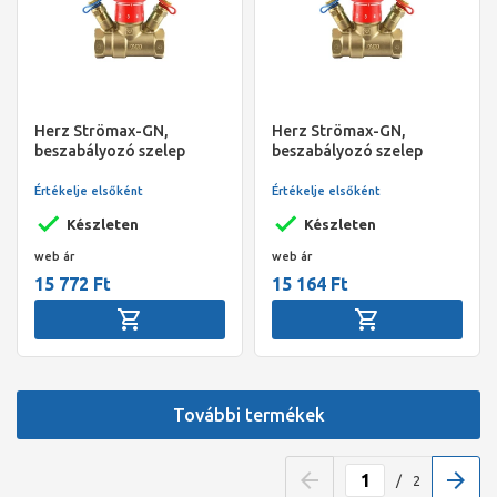
Herz Strömax-GN,
Herz Strömax-GN,
beszabályozó szelep
beszabályozó szelep
nyomáskülönbség
nyomáskülönbség
méréshez egyenes testtel,
méréshez egyenes testtel,
Értékelje elsőként
Értékelje elsőként
vizsgálati pontokkal,
vizsgálati pontokkal,
Készleten
Készleten
DN20 3/4"
DN15 1/2"
web ár
web ár
15 772 Ft
15 164 Ft
További termékek
/
2