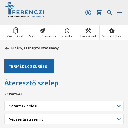
Készülékek
Megújuló energia
Szaniter
Szerszámok
Víz-gáz-fűtés
Elzáró, szabályzó szerelvény
TERMÉKEK SZŰRÉSE
Áteresztő szelep
23 termék