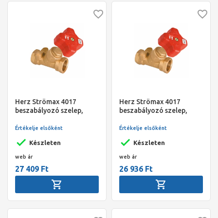
Herz Strömax 4017
Herz Strömax 4017
beszabályozó szelep,
beszabályozó szelep,
ferde kivitel, mérőcsonk
ferde kivitel, mérőcsonk
nélkül, R 5/4" Kvs:13,3
nélkül, R 1" Kvs:6,5
Értékelje elsőként
Értékelje elsőként
Készleten
Készleten
web ár
web ár
27 409 Ft
26 936 Ft