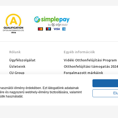
Rólunk
Egyéb információk
Ügyfélszolgálat
Vidéki Otthonfelújítási Program
Üzleteink
Otthonfelújítási támogatás 2024
CU Group
Forgalmazott márkáink
Rólunk
ÉMI engedélyek
Karrier
Letöltések
lhasználói élmény érdekében. Ezt látogatóink adatainak
Adatkezelési kérelem
sére és nagyszerű webhely-élmény biztosítására, valamint
El
ütik használatát.
Blog