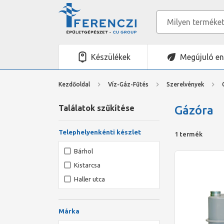
Készülékek
Megújuló en
Kezdőoldal
Víz-Gáz-Fűtés
Szerelvények
Találatok szűkítése
Gázóra
Telephelyenkénti készlet
1 termék
Bárhol
Kistarcsa
Haller utca
Márka