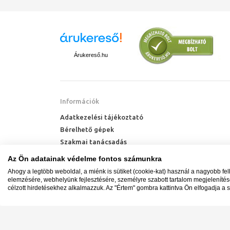
Árukereső.hu
Információk
Adatkezelési tájékoztató
Bérelhető gépek
Szakmai tanácsadás
Technik Cool Pro hőszivattyú tájékoztató
Az Ön adatainak védelme fontos számunkra
Milyen radiátort vegyek?
Ahogy a legtöbb weboldal, a miénk is sütiket (cookie-kat) használ a nagyobb fe
Hőszivattyú kalkulátor
elemzésére, webhelyünk fejlesztésére, személyre szabott tartalom megjeleníté
célzott hirdetésekhez alkalmazzuk. Az "Értem" gombra kattintva Ön elfogadja a s