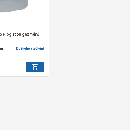
S Flogiston gázmérő
en
Értékelje elsőként