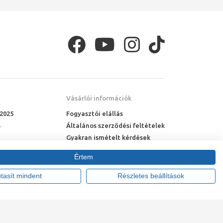
Vásárlói információk
 2025
Fogyasztói elállás
Általános szerződési feltételek
Gyakran ismételt kérdések
Online rendelés menete
Értem
Fizetési feltételek
Házhozszállítás
utasít mindent
Részletes beállítások