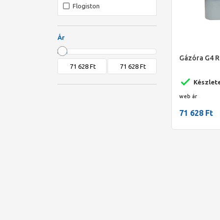
Flogiston
Ár
Gázóra G4 R
Készlet
web ár
71 628 Ft