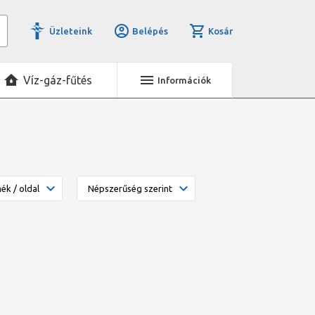
Üzleteink
Belépés
Kosár
Víz-gáz-fűtés
Információk