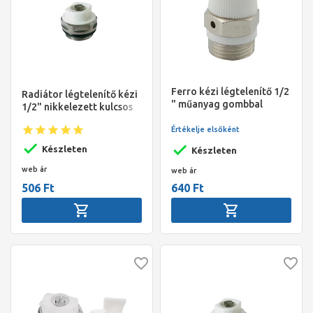
Ferro kézi légtelenítő 1/2
Radiátor légtelenítő kézi
" műanyag gombbal
1/2" nikkelezett kulcsos
Értékelje elsőként
Készleten
Készleten
web ár
web ár
506 Ft
640 Ft