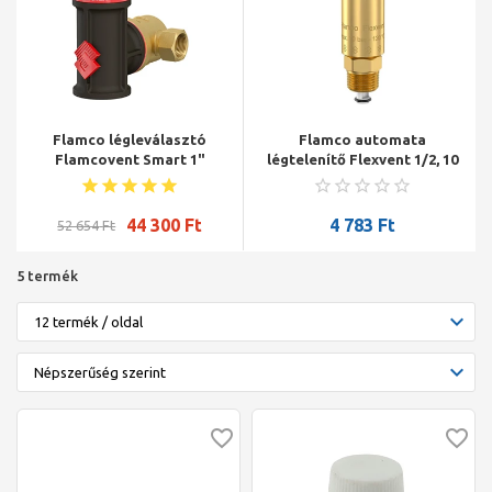
Flamco légleválasztó
Flamco automata
Flamcovent Smart 1"
légtelenítő Flexvent 1/2, 10
bar
44 300
Ft
4 783
Ft
52 654
Ft
5 termék