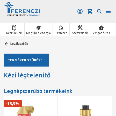
Készülékek
Megújuló energia
Szaniter
Szerszámok
Víz-gáz-fűtés
Leválasztók
TERMÉKEK SZŰRÉSE
Kézi légtelenítő
Legnépszerűbb termékeink
-15,9%