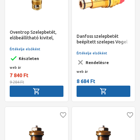
Oventrop Szelepbetét,
Danfoss szelepbetét
előbeállítható kivitel,
beépített szelepes Vogel
AV9, RFV9 szelephez,
& Noot radiátorokba M
DN10-20, M30x1,5
Értékelje elsőként
22 x 1 ( 013G0270)
Értékelje elsőként
Készleten
Rendelésre
web ár
web ár
7 840 Ft
8 684 Ft
9 284 Ft