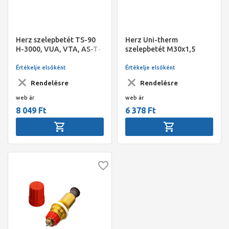
Herz szelepbetét TS-90
Herz Uni-therm
H-3000, VUA, VTA, AS-T-
szelepbetét M30x1,5
90 - 1"-os szelepekhez
Értékelje elsőként
Értékelje elsőként
Rendelésre
Rendelésre
web ár
web ár
8 049 Ft
6 378 Ft