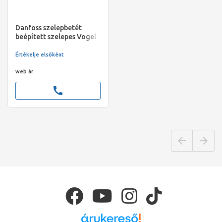
Danfoss szelepbetét
beépített szelepes Vogel
&Noot radiátorokba G
1/2" A (013G0361)
Értékelje elsőként
web ár
call