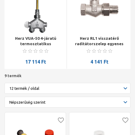
Herz VUA-50 4-járatú
Herz RL1 visszatérő
termosztatikus
raditátorszelep egyenes
radiátorszelep sarok 1/2"
1/2"
290/11 kétcs.balos, 5 cm,
M30*1,5
17 114
Ft
4 141
Ft
9 termék