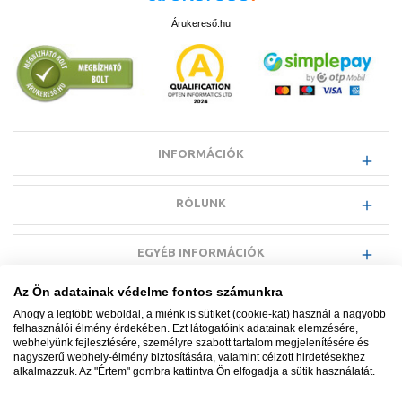
Árukereső.hu
INFORMÁCIÓK
RÓLUNK
EGYÉB INFORMÁCIÓK
Az Ön adatainak védelme fontos számunkra
VÁSÁRLÓI INFORMÁCIÓK
Ahogy a legtöbb weboldal, a miénk is sütiket (cookie-kat) használ a nagyobb
felhasználói élmény érdekében. Ezt látogatóink adatainak elemzésére,
webhelyünk fejlesztésére, személyre szabott tartalom megjelenítésére és
nagyszerű webhely-élmény biztosítására, valamint célzott hirdetésekhez
alkalmazzuk. Az "Értem" gombra kattintva Ön elfogadja a sütik használatát.
Minden jog fenntartva. © Adatkezelés nyilvántartási száma NAIH-