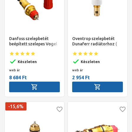
Danfoss szelepbetét
Oventrop szelepbetét
beépített szelepes Vogel
Dunaferr radiátorhoz (
& Noot radiátorokba G
M30x1,5 )
1/2" A ( 013G0360)
Készleten
Készleten
web ár
web ár
8 684 Ft
2 954 Ft
-15,6%