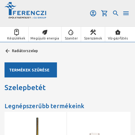
Készülékek
Megújuló energia
Szaniter
Szerszámok
Víz-gáz-fűtés
Radiátorszelep
TERMÉKEK SZŰRÉSE
Szelepbetét
Legnépszerűbb termékeink