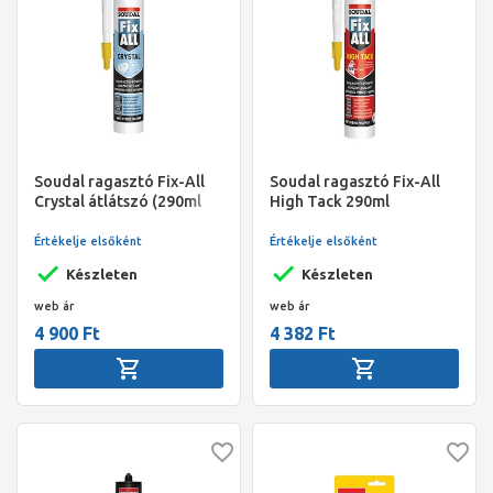
Soudal ragasztó Fix-All
Soudal ragasztó Fix-All
Crystal átlátszó (290ml
High Tack 290ml
víztiszta)
Értékelje elsőként
Értékelje elsőként
Készleten
Készleten
web ár
web ár
4 900 Ft
4 382 Ft