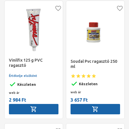
Vinilfix 125 g PVC
Soudal Pvc ragasztó 250
ragasztó
ml
Értékelje elsőként
Készleten
Készleten
web ár
web ár
2 984 Ft
3 657 Ft