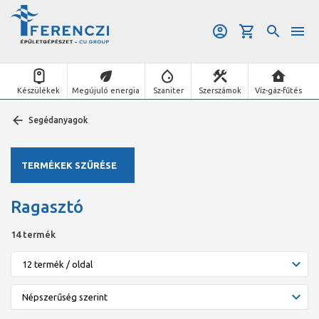
Készülékek
Megújuló energia
Szaniter
Szerszámok
Víz-gáz-fűtés
Segédanyagok
TERMÉKEK SZŰRÉSE
Ragasztó
14 termék