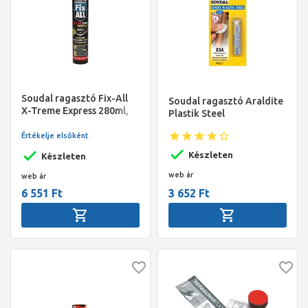
Soudal ragasztó Fix-All
Soudal ragasztó Araldite
X-Treme Express 280ml,
Plastik Steel
fehér
Értékelje elsőként
Készleten
Készleten
web ár
web ár
6 551 Ft
3 652 Ft