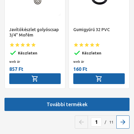
Javítókészlet golyóscsap
Gumigyűrű 32 PVC
3/4" Mofém
golyóscsaphoz
Készleten
Készleten
web ár
web ár
857 Ft
160 Ft
További termékek
/
11