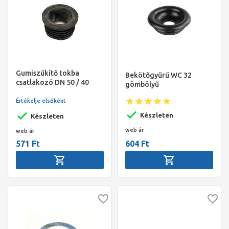
Gumiszűkítő tokba
Bekötőgyűrű WC 32
csatlakozó DN 50 / 40
gömbölyű
PVC
Értékelje elsőként
Készleten
Készleten
web ár
web ár
571 Ft
604 Ft