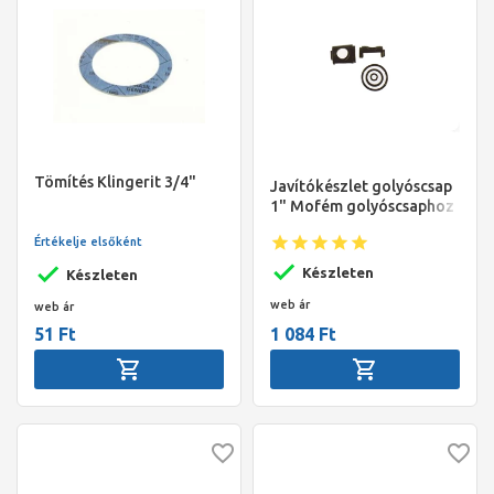
Tömítés Klingerit 3/4"
Javítókészlet golyóscsap
1" Mofém golyóscsaphoz
Értékelje elsőként
Készleten
Készleten
web ár
web ár
51 Ft
1 084 Ft