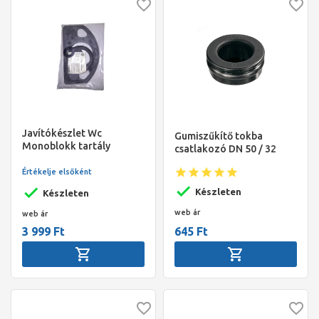
Javítókészlet Wc
Gumiszűkítő tokba
Monoblokk tartály
csatlakozó DN 50 / 32
PVC
Értékelje elsőként
Készleten
Készleten
web ár
web ár
3 999 Ft
645 Ft