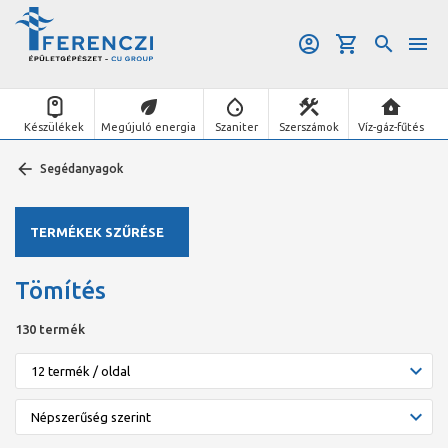
Készülékek
Megújuló energia
Szaniter
Szerszámok
Víz-gáz-fűtés
Segédanyagok
TERMÉKEK SZŰRÉSE
Tömítés
130 termék